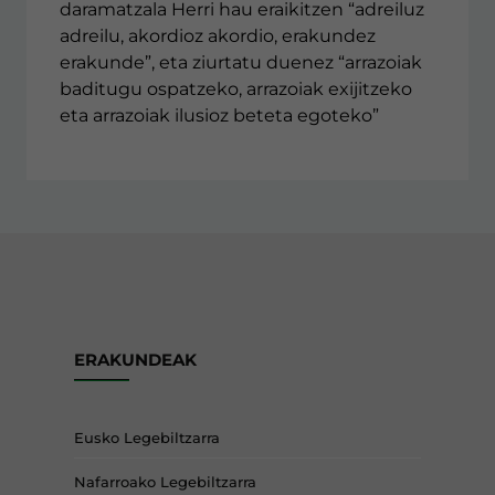
daramatzala Herri hau eraikitzen “adreiluz
adreilu, akordioz akordio, erakundez
erakunde”, eta ziurtatu duenez “arrazoiak
baditugu ospatzeko, arrazoiak exijitzeko
eta arrazoiak ilusioz beteta egoteko”
ERAKUNDEAK
Eusko Legebiltzarra
Nafarroako Legebiltzarra