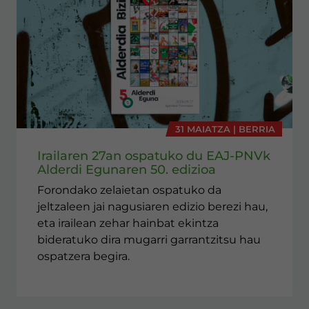
31 MAIATZA | BERRIA
Irailaren 27an ospatuko du EAJ-PNVk
Alderdi Egunaren 50. edizioa
Forondako zelaietan ospatuko da
jeltzaleen jai nagusiaren edizio berezi hau,
eta irailean zehar hainbat ekintza
bideratuko dira mugarri garrantzitsu hau
ospatzera begira.