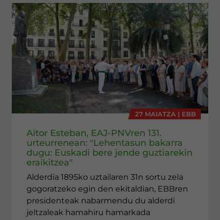
27 MAIATZA | EBB
Aitor Esteban, EAJ-PNVren 131.
urteurrenean: "Lehentasun bakarra
dugu: Euskadi bere jende guztiarekin
eraikitzea"
Alderdia 1895ko uztailaren 31n sortu zela
gogoratzeko egin den ekitaldian, EBBren
presidenteak nabarmendu du alderdi
jeltzaleak hamahiru hamarkada