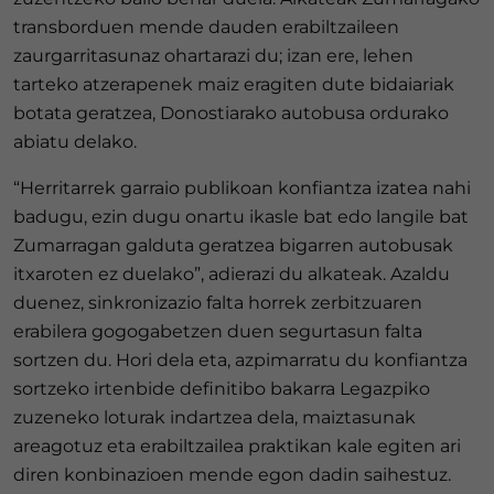
transborduen mende dauden erabiltzaileen
zaurgarritasunaz ohartarazi du; izan ere, lehen
tarteko atzerapenek maiz eragiten dute bidaiariak
botata geratzea, Donostiarako autobusa ordurako
abiatu delako.
“Herritarrek garraio publikoan konfiantza izatea nahi
badugu, ezin dugu onartu ikasle bat edo langile bat
Zumarragan galduta geratzea bigarren autobusak
itxaroten ez duelako”, adierazi du alkateak. Azaldu
duenez, sinkronizazio falta horrek zerbitzuaren
erabilera gogogabetzen duen segurtasun falta
sortzen du. Hori dela eta, azpimarratu du konfiantza
sortzeko irtenbide definitibo bakarra Legazpiko
zuzeneko loturak indartzea dela, maiztasunak
areagotuz eta erabiltzailea praktikan kale egiten ari
diren konbinazioen mende egon dadin saihestuz.