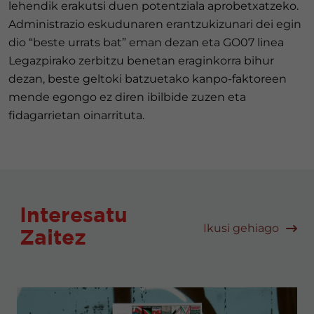
lehendik erakutsi duen potentziala aprobetxatzeko.
Administrazio eskudunaren erantzukizunari dei egin
dio “beste urrats bat” eman dezan eta GO07 linea
Legazpirako zerbitzu benetan eraginkorra bihur
dezan, beste geltoki batzuetako kanpo-faktoreen
mende egongo ez diren ibilbide zuzen eta
fidagarrietan oinarrituta.
Interesatu
Ikusi gehiago
Zaitez