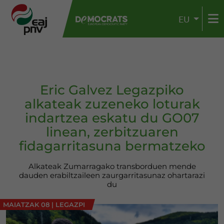
EU
Eric Galvez Legazpiko
alkateak zuzeneko loturak
indartzea eskatu du GO07
linean, zerbitzuaren
fidagarritasuna bermatzeko
Alkateak Zumarragako transborduen mende
dauden erabiltzaileen zaurgarritasunaz ohartarazi
du
MAIATZAK 08
|
LEGAZPI