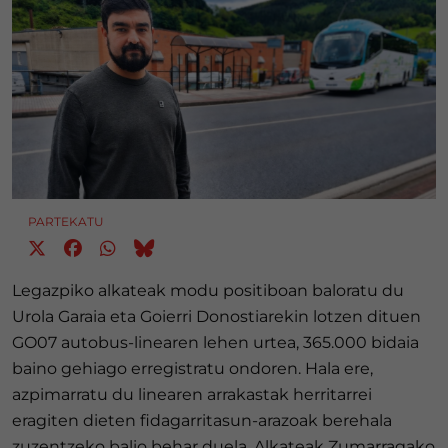
PARTEKATU
Legazpiko alkateak modu positiboan baloratu du
Urola Garaia eta Goierri Donostiarekin lotzen dituen
GO07 autobus-linearen lehen urtea, 365.000 bidaia
baino gehiago erregistratu ondoren. Hala ere,
azpimarratu du linearen arrakastak herritarrei
eragiten dieten fidagarritasun-arazoak berehala
zuzentzeko balio behar duela. Alkateak Zumarragako