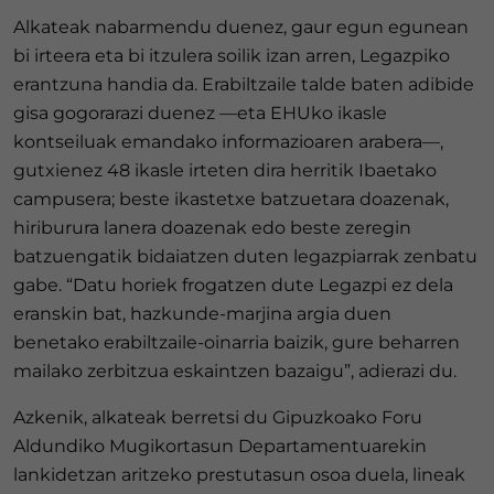
Alkateak nabarmendu duenez, gaur egun egunean
bi irteera eta bi itzulera soilik izan arren, Legazpiko
erantzuna handia da. Erabiltzaile talde baten adibide
gisa gogorarazi duenez —eta EHUko ikasle
kontseiluak emandako informazioaren arabera—,
gutxienez 48 ikasle irteten dira herritik Ibaetako
campusera; beste ikastetxe batzuetara doazenak,
hiriburura lanera doazenak edo beste zeregin
batzuengatik bidaiatzen duten legazpiarrak zenbatu
gabe. “Datu horiek frogatzen dute Legazpi ez dela
eranskin bat, hazkunde-marjina argia duen
benetako erabiltzaile-oinarria baizik, gure beharren
mailako zerbitzua eskaintzen bazaigu”, adierazi du.
Azkenik, alkateak berretsi du Gipuzkoako Foru
Aldundiko Mugikortasun Departamentuarekin
lankidetzan aritzeko prestutasun osoa duela, lineak