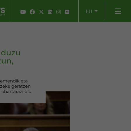
EU
o duzu
zun,
 hemendik eta
tzeke geratzen
 ohartarazi dio