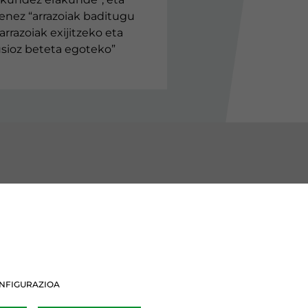
enez “arrazoiak baditugu
arrazoiak exijitzeko eta
lusioz beteta egoteko”
BURU BATZARRAK
Araba Buru Batzar
Bizkai Buru Batzar
NFIGURAZIOA
Gipuzko Buru Batzar