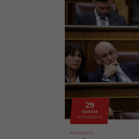
29
Apirilak
KONGRESUA
PARTEKATU