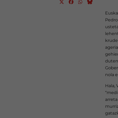
Euska
Pedro
ustet
lehen
krude
ageri
gehie
duten
Gober
nola e
Hala,
“medi
arreta
murri
gataz