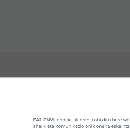
HARREMANETARAKO
EZA
Gure Egoitzak
Barn
Alderdikidetu
Histo
EAJ-PNV
k cookie-ak erabili ohi ditu bere 
ahalik eta komunikazio onik onena eskaintz
Harpidetu buletinera
Batz