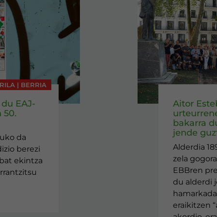
IRILA | BERRIA
 du EAJ-
Aitor Est
 50.
urteurren
bakarra d
jende guzt
tuko da
Alderdia 18
izio berezi
zela gogora
nbat ekintza
EBBren pr
rrantzitsu
du alderdi 
hamarkada 
eraikitzen “
akordio, er