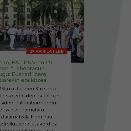
27 APIRILA | EBB
eban, EAJ-PNVren 131.
ean: "Lehentasun
ugu: Euskadi bere
iarekin eraikitzea"
95ko uztailaren 31n sortu
tzeko egin den ekitaldian,
esidenteak nabarmendu
jeltzaleak hamahiru
daramatzala Herri hau
adreiluz adreilu, akordioz
akundez erakunde”, eta