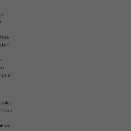
koan
n
etika
etan
r
ko
oriei
tzako
rendak
ak ere