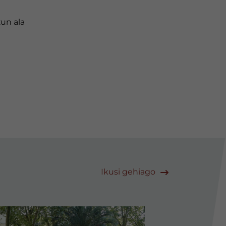
zun ala
Ikusi gehiago