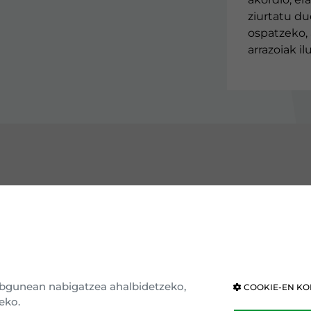
ziurtatu du
ospatzeko, 
arrazoiak i
GUTU EAJ-PNV
ERAKUNDEAK
e erakundea
Eusko Legebiltzarra
ria eta ideologia
Nafarroako Legebiltzarra
webgunean nabigatzea ahalbidetzeko,
COOKIE-EN KO
eko.
ar nagusia
Kongresua