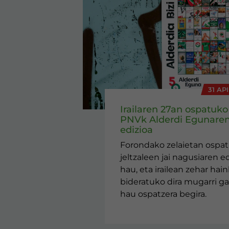
31 AP
Irailaren 27an ospatuko
PNVk Alderdi Egunaren
edizioa
Forondako zelaietan ospa
jeltzaleen jai nagusiaren ed
hau, eta irailean zehar hai
bideratuko dira mugarri ga
hau ospatzera begira.