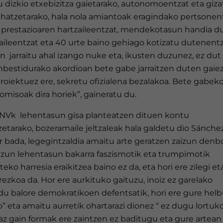
 dizkio etxebizitza gaietarako, autonomoentzat eta giza
ehatzetarako, hala nola amiantoak eragindako pertsonent
prestazioaren hartzaileentzat, mendekotasun handia d
aileentzat eta 40 urte baino gehiago kotizatu dutenentz
n jarraitu ahal izango nuke eta, ikusten duzunez, ez dut 
nbestidurako akordioan bete gabe jarraitzen duten gaiez
roiektuez ere, sekretu ofizialena bezalakoa. Bete gabek
misoak dira horiek”, gaineratu du.
NVk lehentasun gisa planteatzen dituen kontu
etarako, bozeramaile jeltzaleak hala galdetu dio Sánchez
r bada, legegintzaldia amaitu arte geratzen zaizun denb
zun lehentasun bakarra faszismotik eta trumpimotik
eko harresia eraikitzea baino ez da, eta hori ere zilegi et
ezkoa da. Hor ere aurkituko gaituzu, inoiz ez garelako
du balore demokratikoen defentsatik, hori ere gure hel
” eta amaitu aurretik ohartarazi dionez “ ez dugu lortuko
z gain formak ere zaintzen ez baditugu eta gure artean 