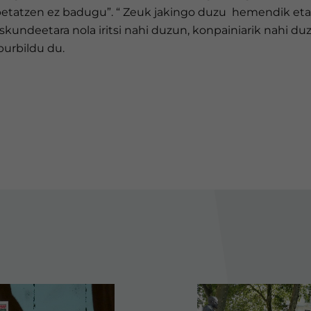
petatzen ez badugu”. “ Zeuk jakingo duzu hemendik eta
kundeetara nola iritsi nahi duzun, konpainiarik nahi du
aburbildu du.