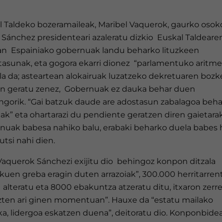
l Taldeko bozeramaileak, Maribel Vaquerok, gaurko oso
 Sánchez presidenteari azaleratu dizkio Euskal Taldeare
an Espainiako gobernuak landu beharko lituzkeen
tasunak, eta gogora ekarri dionez “parlamentuko aritm
la da; asteartean alokairuak luzatzeko dekretuaren bozk
an geratu zenez, Gobernuak ez dauka behar duen
ngorik. “Gai batzuk daude are adostasun zabalagoa beha
ak” eta ohartarazi du pendiente geratzen diren gaietara
nuak babesa nahiko balu, erabaki beharko duela babes h
utsi nahi dien.
 Vaquerok Sánchezi exijitu dio behingoz konpon ditzala
kuen greba eragin duten arrazoiak”, 300.000 herritarren
 alteratu eta 8000 ebakuntza atzeratu ditu, itxaron zer
zten ari ginen momentuan”. Hauxe da “estatu mailako
ka, lidergoa eskatzen duena”, deitoratu dio. Konponbide