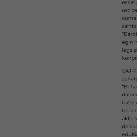
eskatu
oso z
cume 
zaintz
“Berdi
egin i
lege p
konpro
EAJ-P
zehatz
“Beha
dauka
babest
beharr
alden
delako
edukia