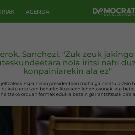
IRIAK
AGENDA
rok, Sanchezi: "Zuk zeuk jaking
teskundeetara nola iritsi nahi du
konpainiarekin ala ez"
jeltzaleak Espainiako presidenteari mahaigaineratu dizkio
a bukatu arte izan beharko lituzkeen lehentasunak, eta bete
 heltzeko orduan formak edukia bezain garrantzitsuak direla