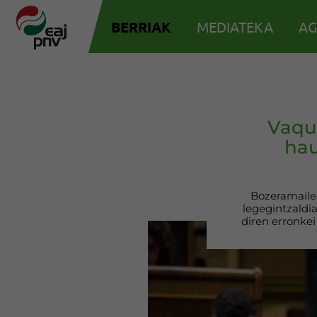
BERRIAK
MEDIATEKA
AG
Vaque
hau
Bozeramaile 
legegintzaldi
diren erronkei