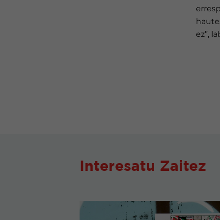
erres
hautes
ez”, l
Interesatu Zaitez