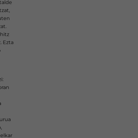
talde
zat,
uten
at.
hitz
. Ezta
o
i:
oran
a
burua
,
elkar