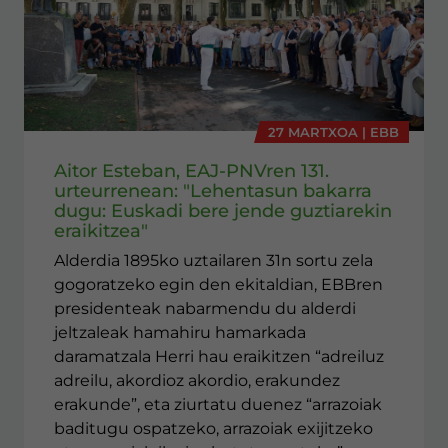
27 MARTXOA | EBB
Aitor Esteban, EAJ-PNVren 131.
urteurrenean: "Lehentasun bakarra
dugu: Euskadi bere jende guztiarekin
eraikitzea"
Alderdia 1895ko uztailaren 31n sortu zela
gogoratzeko egin den ekitaldian, EBBren
presidenteak nabarmendu du alderdi
jeltzaleak hamahiru hamarkada
daramatzala Herri hau eraikitzen “adreiluz
adreilu, akordioz akordio, erakundez
erakunde”, eta ziurtatu duenez “arrazoiak
baditugu ospatzeko, arrazoiak exijitzeko