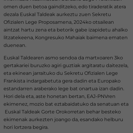
omen duen betoa gainditzeko, edo tiraderatik atera
dezala Euskal Taldeak aurkeztu zuen Sekretu
Ofizialen Lege Proposamena, 2024ko otsailean
aintzat hartu zena eta betorik gabe izapidetu ahalko
litzatekeena, Kongresuko Mahaiak baimena ematen
duenean.
Euskal Taldearen asmo sendoa da martxoaren 3ko
gertakariei buruzko agiri guztiak argitaratu daitezela,
eta ekinean jarraituko du Sekretu Ofizialen Lege
Frankista indargabetuta gera dadin eta Europako
estandarren araberako lege bat onartua izan dadin.
Hori dela eta, aste honetan bertan, EAJ-PNVren
ekimenez, mozio bat eztabaidatuko da senatuan eta
Euskal Taldeak Gorte Orokorretan behar besteko
ekimenak aurkezten joango da, esandako helburu
hori lortzera begira.