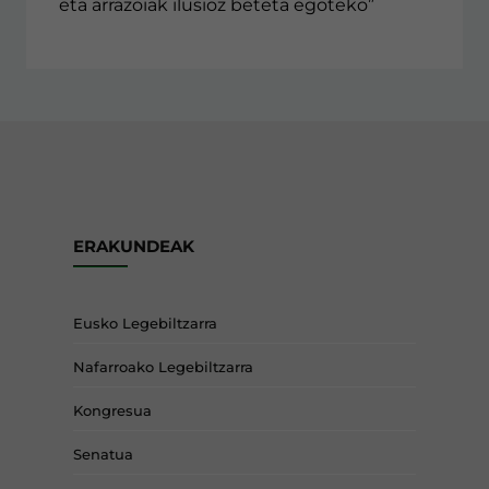
eta arrazoiak ilusioz beteta egoteko”
ERAKUNDEAK
Eusko Legebiltzarra
Nafarroako Legebiltzarra
Kongresua
Senatua