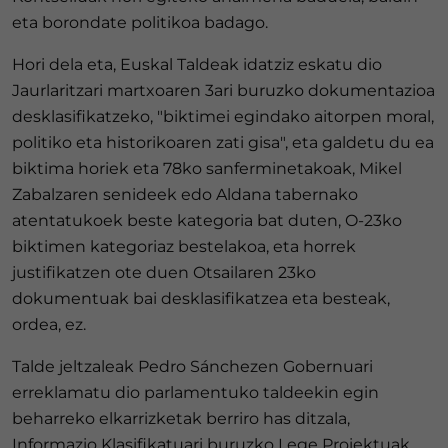
eta borondate politikoa badago.
Hori dela eta, Euskal Taldeak idatziz eskatu dio
Jaurlaritzari martxoaren 3ari buruzko dokumentazioa
desklasifikatzeko, "biktimei egindako aitorpen moral,
politiko eta historikoaren zati gisa", eta galdetu du ea
biktima horiek eta 78ko sanferminetakoak, Mikel
Zabalzaren senideek edo Aldana tabernako
atentatukoek beste kategoria bat duten, O-23ko
biktimen kategoriaz bestelakoa, eta horrek
justifikatzen ote duen Otsailaren 23ko
dokumentuak bai desklasifikatzea eta besteak,
ordea, ez.
Talde jeltzaleak Pedro Sánchezen Gobernuari
erreklamatu dio parlamentuko taldeekin egin
beharreko elkarrizketak berriro has ditzala,
Informazio Klasifikatuari buruzko Lege Proiektuak