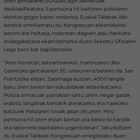
ziren gertakariei buruzko agiri sekretuak
desklasifikatzea, 5 pertsona hil baitziren poliziaren
ekintza gogor baten ondorioz. Euskal Taldeak ildo
beretik erreklamatu du Kongresuan elkarrizketei
berriro ere heltzea, indarrean dagoen arau frankista
indargabetzea ekarri beharko duen Sekretu Ofizialen
Lege berri bat izapidetzeko.
“Aste honetan, asteartearekin, martxoaren 3ko
Gasteizko gertakarien 50. urteurrena beteko da. San
Frantzizko elizan, Zaramaga auzoan, 4000 langile
batu ziren beren lan eskubideak aldarrikatzeko.
Polizia armatuak parrokian sartu ziren, negar gasak
erabiliz, langileak bertatik ateratzeko, eta haietako
batzuek Poliziaren tiroak jasan zituzten. Hiru
pertsona hil ziren elizan bertan eta beste bi handik
eta lasterrera ospitaleko urgentzietan”, laburbiltzen
du Euskal Taldeak Kongresuan erregistratu duen