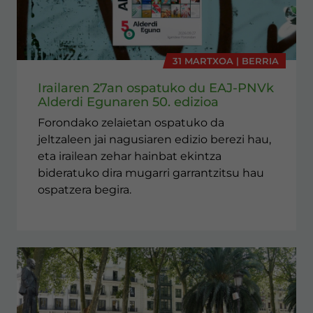
31 MARTXOA | BERRIA
Irailaren 27an ospatuko du EAJ-PNVk
Alderdi Egunaren 50. edizioa
Forondako zelaietan ospatuko da
jeltzaleen jai nagusiaren edizio berezi hau,
eta irailean zehar hainbat ekintza
bideratuko dira mugarri garrantzitsu hau
ospatzera begira.