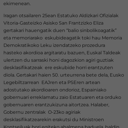
ekimenean.
Iragan otsailaren 25ean Estatuko Aldizkari Ofizialak
Vitoria-Gasteizko Asisko San Frantzizko Eliza
gertakari hauengatik duen “balio sinbolikoagatik”
eta memoriarako eskubideagatik toki hau Memoria
Demokratikoko Leku izendatzeko prozedura
hasteko akordioa argitaratu bazuen, Euskal Taldeak
ulertzen du sarraski honi dagozkion agiri guztiak
desklasifikatzeak ere eskubide horri erantzuten
diola. Gertakari haien 50. urteurrena bete dela, Eusko
Legebiltzarrean EAJren eta PSEren artean
adostutako akordioaren ondorioz, Espainiako
gobernuari erreklamatu zaio Estatuaren eta orduko
gobernuaren erantzukizuna aitortzea. Halaber,
Gobernu zentralak O-23ko agiriak
desklasifikatzearekin erakutsi du Ministroen
Kontseiluak hori egiteko ahalmena baduela, baldin