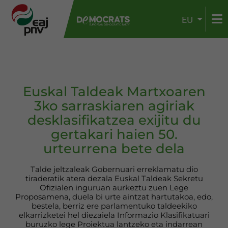
EU
Euskal Taldeak Martxoaren
3ko sarraskiaren agiriak
desklasifikatzea exijitu du
gertakari haien 50.
urteurrena bete dela
Talde jeltzaleak Gobernuari erreklamatu dio
tiraderatik atera dezala Euskal Taldeak Sekretu
Ofizialen inguruan aurkeztu zuen Lege
Proposamena, duela bi urte aintzat hartutakoa, edo,
bestela, berriz ere parlamentuko taldeekiko
elkarrizketei hel diezaiela Informazio Klasifikatuari
buruzko lege Proiektua lantzeko eta indarrean