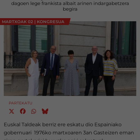
dagoen lege frankista albait arinen indargabetzera
begira
MARTXOAK 02
|
KONGRESUA
PARTEKATU
Euskal Taldeak berriz ere eskatu dio Espainiako
gobernuari 1976ko martxoaren 3an Gasteizen eman