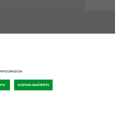
BURU BATZARRAK
Araba Buru Batzar
Bizkai Buru Batzar
NFIGURAZIOA
Gipuzko Buru Batzar
RTU
GUZTIAK BAZTERTU
Ipar Buru Batzar
Napar Buru Batzar