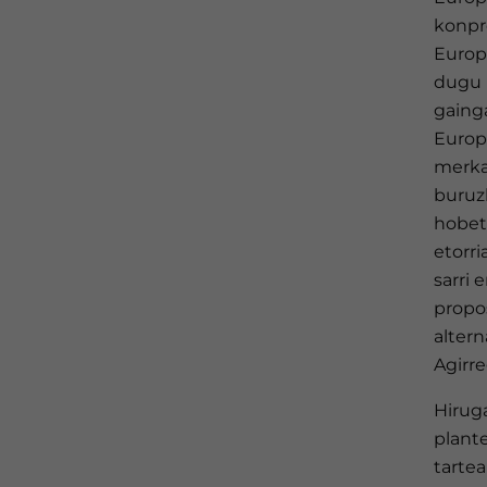
konpr
Europ
dugu n
gainga
Europ
merkat
buruz
hobetz
etorri
sarri 
propo
altern
Agirre
Hirug
plante
tartea