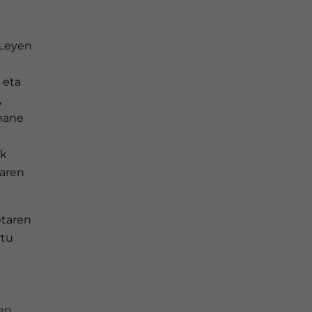
 Leyen
 eta
,
hane
ak
earen
etaren
rtu
en