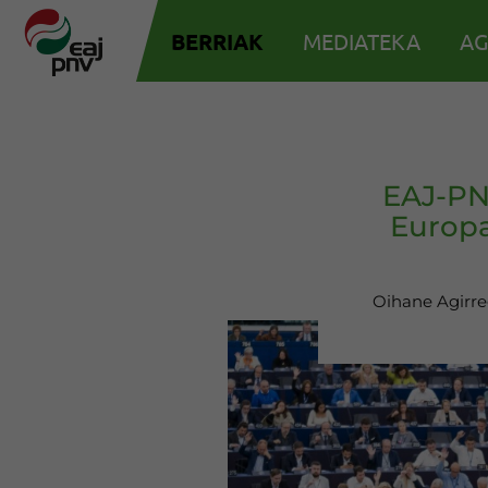
BERRIAK
MEDIATEKA
AG
EAJ-PN
Europa
Oihane Agirreg