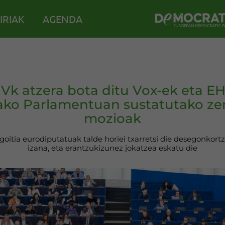
IRIAK
AGENDA
Vk atzera bota ditu Vox-ek eta EH
ko Parlamentuan sustatutako ze
mozioak
oitia eurodiputatuak talde horiei txarretsi die desegonkort
izana, eta erantzukizunez jokatzea eskatu die