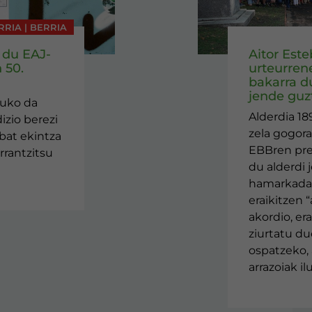
RRIA | BERRIA
 du EAJ-
Aitor Est
 50.
urteurren
bakarra d
jende guzt
tuko da
Alderdia 18
izio berezi
zela gogora
nbat ekintza
EBBren pr
rrantzitsu
du alderdi 
hamarkada 
eraikitzen “
akordio, er
ziurtatu du
ospatzeko, 
arrazoiak i