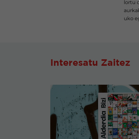
lortu 
aurkak
uko eg
Interesatu Zaitez