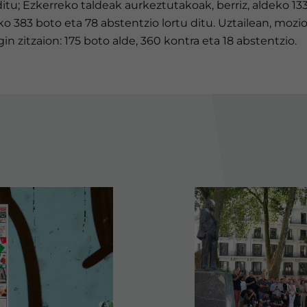
ditu; Ezkerreko taldeak aurkeztutakoak, berriz, aldeko 13
o 383 boto eta 78 abstentzio lortu ditu. Uztailean, mozio
in zitzaion: 175 boto alde, 360 kontra eta 18 abstentzio.