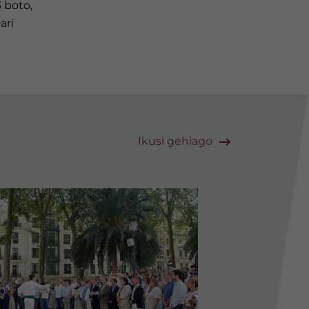
3 boto,
ari
Ikusi gehiago