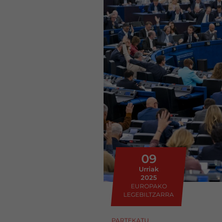
09
Urriak
2025
EUROPAKO
LEGEBILTZARRA
PARTEKATU