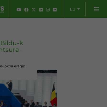
EU
Bildu-k
ntsura-
ze-jokoa eragin