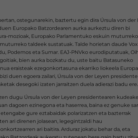
ertan, ostegunarekin, baztertu egin dira Úrsula von der
duen Europako Batzordearen aurka aurkeztu diren bi
ura-mozioak, Europako Parlamentuko eskuin muturreko
 muturreko taldeek sustatuak. Talde horietan daude Vox
du, Podemos eta Sumar. EAJ-PNVko eurodiputatuak, Oi
goitiak, bien aurka bozkatu du, uste baitu Batasuneko
nua eraisteak ezegonkortasuna ekarriko liokeela Europ
izi duen egoera zailari, Úrsula von der Leyen president
etak desegoki izaten jarraitzen duela adierazi badu ere.
tzen dugu Úrsula von der Leyen presidentearen kudeak
uan dagoen ezinegona eta haserrea, baina ez genuke sa
 etengabe gure eztabaidak polarizatzen eta bazterrak
en ari direnen jolasean, legegintzaldi hau
nkortzearren ari baitira. Arduraz jokatu behar da, eta
ako Batzordeak aukeratu zutenean bere gain hartu zitu