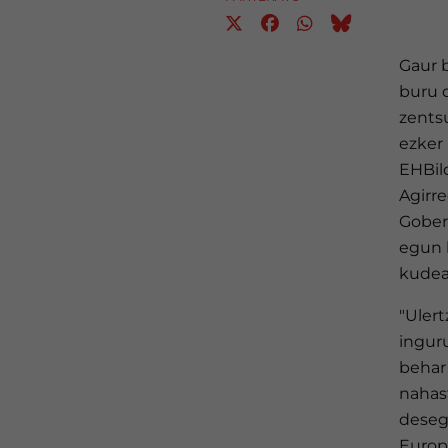
Gaur b
buru 
zents
ezker
EHBil
Agirre
Gober
egun b
kudeak
"Uler
ingur
behar
nahast
desego
Europ