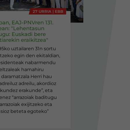
27 URRIA | EBB
eban, EAJ-PNVren 131.
ean: "Lehentasun
ugu: Euskadi bere
iarekin eraikitzea"
95ko uztailaren 31n sortu
tzeko egin den ekitaldian,
esidenteak nabarmendu
jeltzaleak hamahiru
daramatzala Herri hau
adreiluz adreilu, akordioz
akundez erakunde”, eta
enez “arrazoiak baditugu
arrazoiak exijitzeko eta
lusioz beteta egoteko”