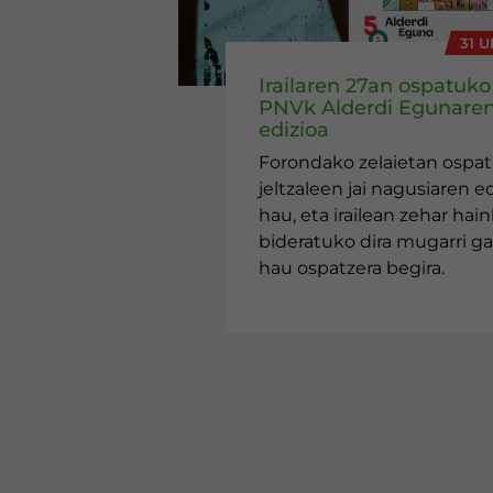
31 U
Irailaren 27an ospatuko
PNVk Alderdi Egunaren
edizioa
Forondako zelaietan ospa
jeltzaleen jai nagusiaren ed
hau, eta irailean zehar hai
bideratuko dira mugarri ga
hau ospatzera begira.