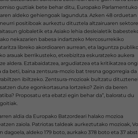
omiso guztiak bete behar ditu, Europako Parlamentuko
aren aldeko gehiengoak lagunduta. Azken 48 orduetan 
eurri positiboak aurkeztu dituztela altzairuaren sektor
itasun globaletik eta Asiako lehia desleialetik babestek
ako nekazarien babesa indartzeko Mercosurrekiko
aritza libreko akordioaren aurrean, eta laguntza publiko
ko arauak berrikusteko, etxebizitza eskuratzeko aukera
e aldera. Eztabaidatzea, argudiatzea eta kritikatzea ong
a da beti, baina zentsura-mozio bat tresna gogorregia da
erabiltzen ibiltzeko. Zentsura-mozioak bultzatu dituztene
satzen dute egonkortasuna lortzeko? Zein da beren
atiba? Proposatu eta ebatzi egin behar da”, baloratu du
goitiak.
arren aldia da Europako Batzordeari halako mozioa
atzen zaiola. Patriotas taldeak aurkeztutako mozioak, V
n dagoela, aldeko 179 boto, aurkako 378 boto eta 37 abs