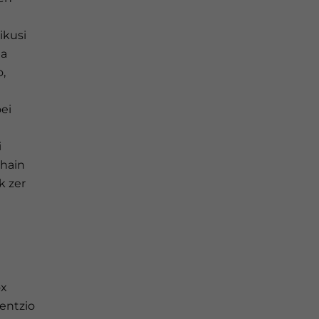
ikusi
ea
o,
ei
i
 hain
k zer
ox
tentzio