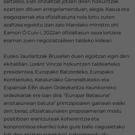
sartzeko, EBn ofizialtzat jotzen diren hizkuntzak
ezartzen dituen erregelamenduan, alegia. Kasua eta
eragozpenak eta ofizialtasuna nola lortu zuten
azaltzea egokitu izan zaio Irlandako ministro ohi
Éamon Ó Cuív-i, 2022an ofizialtasun osoa lortzera
eraman zuen negoziatzaileen taldeko kideari.
Eusko Jaurlaritzak Bruselan duen egoitzan egin den
ekitaldian, Loránt Vincze hizkuntzen taldearteko
presidentea, Europako Batzordeko, Europako
Kontseiluko, Kataluniako Generalitateko eta
Espainiak EBn duen Ordezkaritza Iraunkorreko
ordezkariak ere izan dira. "Europar Batasuna"
aniztasunean batuta" printzipioaren gainean eraiki
zen; beraz, ofizialtasunaren proposamenari modu
positiboan erantzuteak koherentzia eta
konpromisoa ekarriko luke gure balio nagusietako
bat den aniztasunarekiko", nabarmendu du