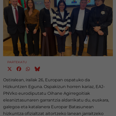
PARTEKATU
Ostiralean, irailak 26, Europan ospatuko da
Hizkuntzen Eguna. Ospakizun horren kariaz, EAJ-
PNVko eurodiputatu Oihane Agirregoitiak
eleaniztasunaren garrantzia aldarrikatu du, euskara,
galegoa eta katalanera Europar Batasunean
hizkuntza ofizialtzat aitortzeko lanean jarraitzeko