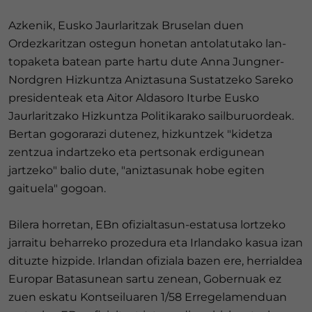
Azkenik, Eusko Jaurlaritzak Bruselan duen
Ordezkaritzan ostegun honetan antolatutako lan-
topaketa batean parte hartu dute Anna Jungner-
Nordgren Hizkuntza Aniztasuna Sustatzeko Sareko
presidenteak eta Aitor Aldasoro Iturbe Eusko
Jaurlaritzako Hizkuntza Politikarako sailburuordeak.
Bertan gogorarazi dutenez, hizkuntzek "kidetza
zentzua indartzeko eta pertsonak erdigunean
jartzeko" balio dute, "aniztasunak hobe egiten
gaituela" gogoan.
Bilera horretan, EBn ofizialtasun-estatusa lortzeko
jarraitu beharreko prozedura eta Irlandako kasua izan
dituzte hizpide. Irlandan ofiziala bazen ere, herrialdea
Europar Batasunean sartu zenean, Gobernuak ez
zuen eskatu Kontseiluaren 1/58 Erregelamenduan