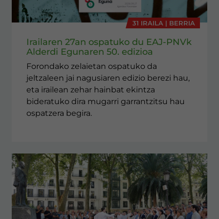
31 IRAILA | BERRIA
Irailaren 27an ospatuko du EAJ-PNVk
Alderdi Egunaren 50. edizioa
Forondako zelaietan ospatuko da
jeltzaleen jai nagusiaren edizio berezi hau,
eta irailean zehar hainbat ekintza
bideratuko dira mugarri garrantzitsu hau
ospatzera begira.