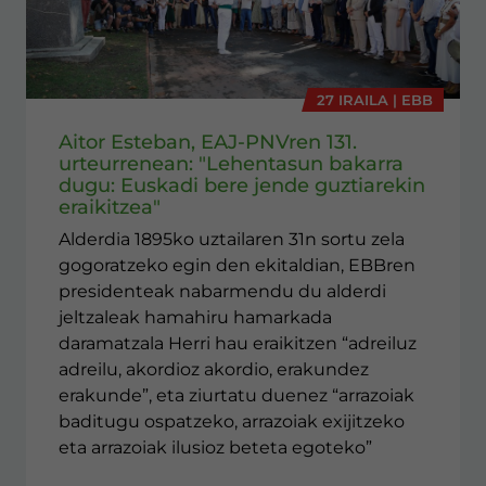
27 IRAILA | EBB
Aitor Esteban, EAJ-PNVren 131.
urteurrenean: "Lehentasun bakarra
dugu: Euskadi bere jende guztiarekin
eraikitzea"
Alderdia 1895ko uztailaren 31n sortu zela
gogoratzeko egin den ekitaldian, EBBren
presidenteak nabarmendu du alderdi
jeltzaleak hamahiru hamarkada
daramatzala Herri hau eraikitzen “adreiluz
adreilu, akordioz akordio, erakundez
erakunde”, eta ziurtatu duenez “arrazoiak
baditugu ospatzeko, arrazoiak exijitzeko
eta arrazoiak ilusioz beteta egoteko”