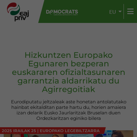
EU
Hizkuntzen Europako
Egunaren bezperan
euskararen ofizialtasunaren
garrantzia aldarrikatu du
Agirregoitiak
Eurodiputatu jeltzaleak aste honetan antolatutako
hainbat ekitalditan parte hartu du, horien amaiera
izan delarik Eusko Jaurlaritzak Bruselan duen
Ordezkaritzan eginiko bilera
2025 IRAILAK 25
|
EUROPAKO LEGEBILTZARRA