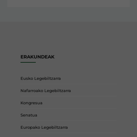
ERAKUNDEAK
Eusko Legebiltzarra
Nafarroako Legebiltzarra
Kongresua
Senatua
Europako Legebiltzarra