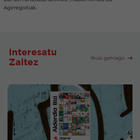
Agirregoitiak.
Interesatu
Ikusi gehiago
Zaitez