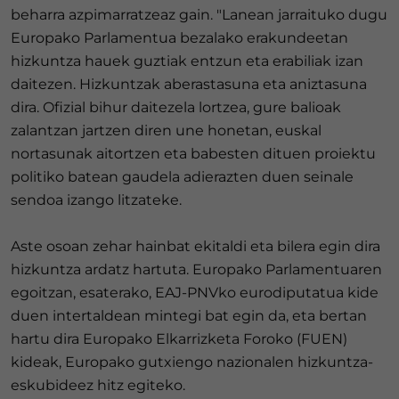
beharra azpimarratzeaz gain. "Lanean jarraituko dugu
Europako Parlamentua bezalako erakundeetan
hizkuntza hauek guztiak entzun eta erabiliak izan
daitezen. Hizkuntzak aberastasuna eta aniztasuna
dira. Ofizial bihur daitezela lortzea, gure balioak
zalantzan jartzen diren une honetan, euskal
nortasunak aitortzen eta babesten dituen proiektu
politiko batean gaudela adierazten duen seinale
sendoa izango litzateke.
Aste osoan zehar hainbat ekitaldi eta bilera egin dira
hizkuntza ardatz hartuta. Europako Parlamentuaren
egoitzan, esaterako, EAJ-PNVko eurodiputatua kide
duen intertaldean mintegi bat egin da, eta bertan
hartu dira Europako Elkarrizketa Foroko (FUEN)
kideak, Europako gutxiengo nazionalen hizkuntza-
eskubideez hitz egiteko.