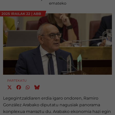
emateko
2025 IRAILAK 22
|
ABB
PARTEKATU
Legegintzaldiaren erdia igaro ondoren, Ramiro
González Arabako diputatu nagusiak panorama
konplexua marraztu du. Arabako ekonomia hazi egin