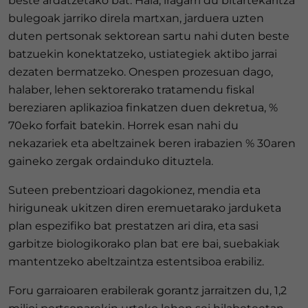
beste ardatzetako bat. Hala, iragarri du bitartekaritza
bulegoak jarriko direla martxan, jarduera uzten
duten pertsonak sektorean sartu nahi duten beste
batzuekin konektatzeko, ustiategiek aktibo jarrai
dezaten bermatzeko. Onespen prozesuan dago,
halaber, lehen sektorerako tratamendu fiskal
bereziaren aplikazioa finkatzen duen dekretua, %
70eko forfait batekin. Horrek esan nahi du
nekazariek eta abeltzainek beren irabazien % 30aren
gaineko zergak ordainduko dituztela.
Suteen prebentzioari dagokionez, mendia eta
hiriguneak ukitzen diren eremuetarako jarduketa
plan espezifiko bat prestatzen ari dira, eta sasi
garbitze biologikorako plan bat ere bai, suebakiak
mantentzeko abeltzaintza estentsiboa erabiliz.
Foru garraioaren erabilerak gorantz jarraitzen du, 1,2