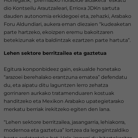
Horregatik, “premiazko norabide aldaketa” eskatu
dio Kontseilu Arautzaileari, Errioxa JDKn sartuta
dauden autonomia erkidegoei eta, zehazki, Arabako
Foru Aldundiari, aukera eman diezaien “kudeaketan
parte hartzeko, ekoizpen eremu bakoitzaren
betekizunak eta baldintzak ezartzen parte hartuta”.
Lehen sektore berritzailea eta gaztetua
Egitura konponbideez gain, eskualde honetako
“arazoei berehalako erantzuna ematea” defendatu
du, eta aipatu ditu laguntzen lerro zehatza
gorrinaren aurkako tratamenduaren kostuak
handitzeko eta Mexikon Arabako upategietarako
merkatu berriak irekitzeko egiten den lana.
“Lehen sektore berritzailea, jasangarria, lehiakorra,
modernoa eta gaztetua” lortzea da legegintzaldiko