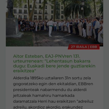
27 IRAILA | EBB
Aitor Esteban, EAJ-PNVren 131.
urteurrenean: "Lehentasun bakarra
dugu: Euskadi bere jende guztiarekin
eraikitzea"
Alderdia 1895ko uztailaren 31n sortu zela
gogoratzeko egin den ekitaldian, EBBren
presidenteak nabarmendu du alderdi
jeltzaleak hamahiru hamarkada
daramatzala Herri hau eraikitzen “adreiluz
adreilu, akordioz akordio, erakundez