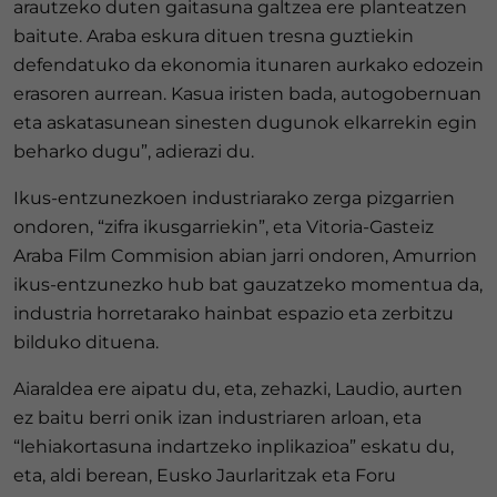
arautzeko duten gaitasuna galtzea ere planteatzen
baitute. Araba eskura dituen tresna guztiekin
defendatuko da ekonomia itunaren aurkako edozein
erasoren aurrean. Kasua iristen bada, autogobernuan
eta askatasunean sinesten dugunok elkarrekin egin
beharko dugu”, adierazi du.
Ikus-entzunezkoen industriarako zerga pizgarrien
ondoren, “zifra ikusgarriekin”, eta Vitoria-Gasteiz
Araba Film Commision abian jarri ondoren, Amurrion
ikus-entzunezko hub bat gauzatzeko momentua da,
industria horretarako hainbat espazio eta zerbitzu
bilduko dituena.
Aiaraldea ere aipatu du, eta, zehazki, Laudio, aurten
ez baitu berri onik izan industriaren arloan, eta
“lehiakortasuna indartzeko inplikazioa” eskatu du,
eta, aldi berean, Eusko Jaurlaritzak eta Foru