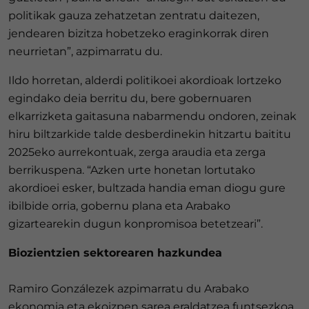
politikak gauza zehatzetan zentratu daitezen,
jendearen bizitza hobetzeko eraginkorrak diren
neurrietan”, azpimarratu du.
Ildo horretan, alderdi politikoei akordioak lortzeko
egindako deia berritu du, bere gobernuaren
elkarrizketa gaitasuna nabarmendu ondoren, zeinak
hiru biltzarkide talde desberdinekin hitzartu baititu
2025eko aurrekontuak, zerga araudia eta zerga
berrikuspena. “Azken urte honetan lortutako
akordioei esker, bultzada handia eman diogu gure
ibilbide orria, gobernu plana eta Arabako
gizartearekin dugun konpromisoa betetzeari”.
Biozientzien sektorearen hazkundea
Ramiro Gonzálezek azpimarratu du Arabako
ekonomia eta ekoizpen sarea eraldatzea funtsezkoa