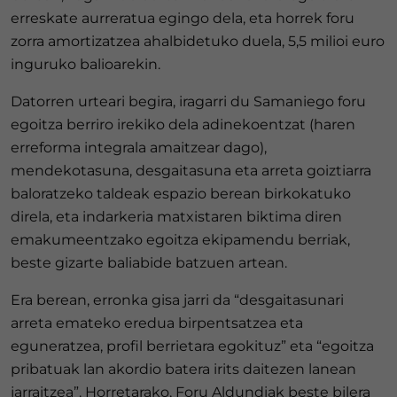
erreskate aurreratua egingo dela, eta horrek foru
zorra amortizatzea ahalbidetuko duela, 5,5 milioi euro
inguruko balioarekin.
Datorren urteari begira, iragarri du Samaniego foru
egoitza berriro irekiko dela adinekoentzat (haren
erreforma integrala amaitzear dago),
mendekotasuna, desgaitasuna eta arreta goiztiarra
baloratzeko taldeak espazio berean birkokatuko
direla, eta indarkeria matxistaren biktima diren
emakumeentzako egoitza ekipamendu berriak,
beste gizarte baliabide batzuen artean.
Era berean, erronka gisa jarri da “desgaitasunari
arreta emateko eredua birpentsatzea eta
eguneratzea, profil berrietara egokituz” eta “egoitza
pribatuak lan akordio batera irits daitezen lanean
jarraitzea”. Horretarako, Foru Aldundiak beste bilera