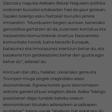
Diputatu nagusia Arabako Batzar Nagusien politika
orokorrari buruzko eztabaidan hasi da gaur goizean,
Gazako Israelgo esku hartzeari buruzko jarrera
irmoarekin. “Munduaren begien aurrean, benetako
genozidioa gertatzen ari da, zuzenean kontatua eta
nazioarteko komunitateak onartua. Nazioarteko
komunitate horrek, baina bereziki Europak,
batasunez eta irmotasunez erantzun behar du, eta
basakeria hori geldiarazteko behar den guztia egin
behar du”, adierazi du.
Kontuan izan ditu, halaber, Ukrainako gerra eta
Trumpen muga zergek eragindako arazo
ekonomikoak. Egoera horiek gure ekonomiaren
sektore garrantzitsuei eragiten diete. Araba “lidergo
posizioetan dago lurralde bateko osasun
ekonomikoari lotutako adierazleen ia sailkapen
guztietan”, baina uneak “ahalegin bat eskatzen du