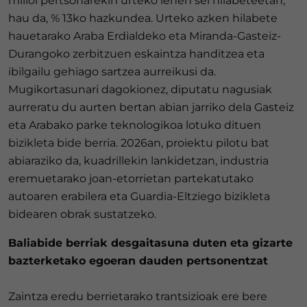
milioi pertsonarekin urteko lehen sei hilabeteetan,
hau da, % 13ko hazkundea. Urteko azken hilabete
hauetarako Araba Erdialdeko eta Miranda-Gasteiz-
Durangoko zerbitzuen eskaintza handitzea eta
ibilgailu gehiago sartzea aurreikusi da.
Mugikortasunari dagokionez, diputatu nagusiak
aurreratu du aurten bertan abian jarriko dela Gasteiz
eta Arabako parke teknologikoa lotuko dituen
bizikleta bide berria. 2026an, proiektu pilotu bat
abiaraziko da, kuadrillekin lankidetzan, industria
eremuetarako joan-etorrietan partekatutako
autoaren erabilera eta Guardia-Eltziego bizikleta
bidearen obrak sustatzeko.
Baliabide berriak desgaitasuna duten eta gizarte
bazterketako egoeran dauden pertsonentzat
Zaintza eredu berrietarako trantsizioak ere bere