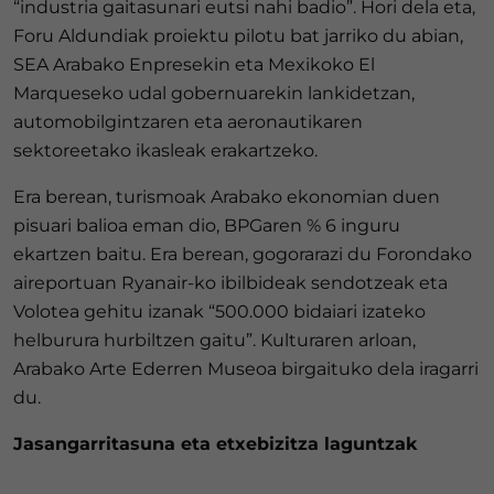
“industria gaitasunari eutsi nahi badio”. Hori dela eta,
Foru Aldundiak proiektu pilotu bat jarriko du abian,
SEA Arabako Enpresekin eta Mexikoko El
Marqueseko udal gobernuarekin lankidetzan,
automobilgintzaren eta aeronautikaren
sektoreetako ikasleak erakartzeko.
Era berean, turismoak Arabako ekonomian duen
pisuari balioa eman dio, BPGaren % 6 inguru
ekartzen baitu. Era berean, gogorarazi du Forondako
aireportuan Ryanair-ko ibilbideak sendotzeak eta
Volotea gehitu izanak “500.000 bidaiari izateko
helburura hurbiltzen gaitu”. Kulturaren arloan,
Arabako Arte Ederren Museoa birgaituko dela iragarri
du.
Jasangarritasuna eta etxebizitza laguntzak