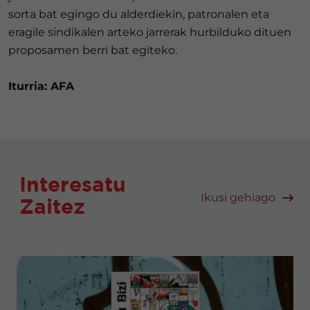
sorta bat egingo du alderdiekin, patronalen eta
eragile sindikalen arteko jarrerak hurbilduko dituen
proposamen berri bat egiteko.
Iturria: AFA
Interesatu
Ikusi gehiago
Zaitez