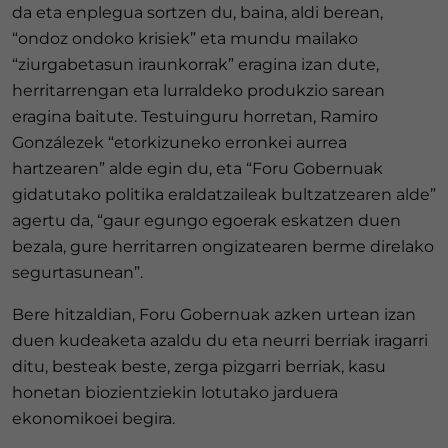
da eta enplegua sortzen du, baina, aldi berean,
“ondoz ondoko krisiek” eta mundu mailako
“ziurgabetasun iraunkorrak” eragina izan dute,
herritarrengan eta lurraldeko produkzio sarean
eragina baitute. Testuinguru horretan, Ramiro
Gonzálezek “etorkizuneko erronkei aurrea
hartzearen” alde egin du, eta “Foru Gobernuak
gidatutako politika eraldatzaileak bultzatzearen alde”
agertu da, “gaur egungo egoerak eskatzen duen
bezala, gure herritarren ongizatearen berme direlako
segurtasunean”.
Bere hitzaldian, Foru Gobernuak azken urtean izan
duen kudeaketa azaldu du eta neurri berriak iragarri
ditu, besteak beste, zerga pizgarri berriak, kasu
honetan biozientziekin lotutako jarduera
ekonomikoei begira.