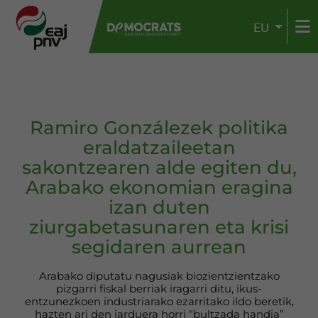
EU
Ramiro Gonzálezek politika
eraldatzaileetan
sakontzearen alde egiten du,
Arabako ekonomian eragina
izan duten
ziurgabetasunaren eta krisi
segidaren aurrean
Arabako diputatu nagusiak biozientzientzako
pizgarri fiskal berriak iragarri ditu, ikus-
entzunezkoen industriarako ezarritako ildo beretik,
hazten ari den jarduera horri “bultzada handia”