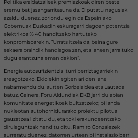
Politika eraldatzaileak premiazkoak diren beste
eremu bat jasangarritasuna da. Diputatu nagusiak
azaldu duenez, zoriondu egin da Espainiako
Gobernuak Euskadin eskuragarri dagoen potentzia
elektrikoa % 40 handitzeko hartutako
konpromisoarekin. “Urrats itzela da, baina gure
eskaera oraindik handiagoa zen, eta lanean jarraituko
dugu erantzuna eman dakion”.
Energia autosufizientzia iturri berriztagarriekin
areagotzeko, Ekiolekin egiten ari den lana
nabarmendu du, aurten Gorbeialdea eta Lautada
batuz. Gainera, Foru Aldundiak EKB jarri du abian
komunitate energetikoak bultzatzeko; bi landa
nukleotan autohornidurarako proiektu pilotua
gauzatzea lizitatu du, eta toki erakundeentzako
dirulaguntzak handitu ditu. Ramiro Gonzálezek
aurreratu duenez, datorren urtean bi instalazio berri