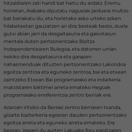
hitzaldiaren zati handi bat hartu du ardatz. Eremu
horretan, Arabako diputatu nagusiak jarduera multzo
bat banakatu du, eta horietako asko urteko azken
hilabeteetan gauzatzen ari dira; besteak beste, duela
gutxi abian jarri da desgaitasuna eta gaixotasun
mentala duten pertsonentzako Bizitza
Independentearen Bulegoa, eta datorren urrian
irekiko dira desgaitasuna eta garapen
nahasmenduak dituzten pertsonentzako Lakondoa
egoitza zentroa eta eguneko zentroa, bai eta etxean
zaintzeko Etxean Bai programarako eta indarkeria
matxistaren biktimei arreta emateko Hegoak
programarako erreferentzia zentro berriak ere.
Azaroan iritsiko da Berrasi zentro berriaren txanda,
gizarte bazterkeria egoeran dauden pertsonentzako
egoitza arreta eta eguneko arreta emateko. Era
berean, iragarri du aurten Lakuako foru egoitzaren