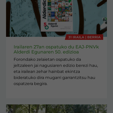
31 IRAILA | BERRIA
Irailaren 27an ospatuko du EAJ-PNVk
Alderdi Egunaren 50. edizioa
Forondako zelaietan ospatuko da
jeltzaleen jai nagusiaren edizio berezi hau,
eta irailean zehar hainbat ekintza
bideratuko dira mugarri garrantzitsu hau
ospatzera begira.