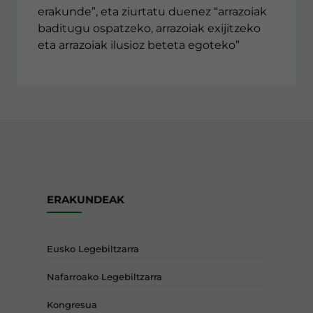
erakunde”, eta ziurtatu duenez “arrazoiak
baditugu ospatzeko, arrazoiak exijitzeko
eta arrazoiak ilusioz beteta egoteko”
ERAKUNDEAK
Eusko Legebiltzarra
Nafarroako Legebiltzarra
Kongresua