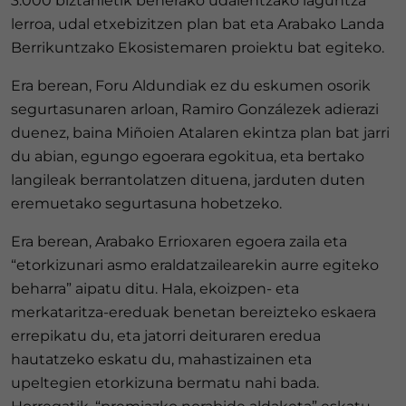
3.000 biztanletik beherako udalentzako laguntza
lerroa, udal etxebizitzen plan bat eta Arabako Landa
Berrikuntzako Ekosistemaren proiektu bat egiteko.
Era berean, Foru Aldundiak ez du eskumen osorik
segurtasunaren arloan, Ramiro Gonzálezek adierazi
duenez, baina Miñoien Atalaren ekintza plan bat jarri
du abian, egungo egoerara egokitua, eta bertako
langileak berrantolatzen dituena, jarduten duten
eremuetako segurtasuna hobetzeko.
Era berean, Arabako Errioxaren egoera zaila eta
“etorkizunari asmo eraldatzailearekin aurre egiteko
beharra” aipatu ditu. Hala, ekoizpen- eta
merkataritza-ereduak benetan bereizteko eskaera
errepikatu du, eta jatorri deituraren eredua
hautatzeko eskatu du, mahastizainen eta
upeltegien etorkizuna bermatu nahi bada.