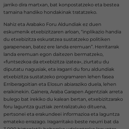
jarriko dira martxan, bat konpostatzeko eta bestea
tamaina handiko hondakinak tratatzeko.
Nahiz eta Arabako Foru Aldundiak ez duen
eskumenik etxebizitzaren arloan, “inplikazio handia
du etxebizitza eskuratzea sustatzeko politiken
garapenean, batez ere landa eremuan”. Herritarrak
landa eremuan egon daitezen bermatzeko,
«funtsezkoa da etxebizitza izatea», ziurtatu du
diputatu nagusiak, eta iragarri du foru aldundiak
etxebizitza sustatzeko programaren lehen fasea
Erriberagoitian eta Elosun abiaraziko duela, lehen
eraikinekin. Gainera, Araba Garapen Agentziak arreta
bulego bat irekiko du kalean bertan, etxebizitzarako
foru laguntza guztiak zentralizatuko dituena,
pertsonei eta erakundeei informazioa eta laguntza
emateko errazago. Iragarritako beste neurri bat da