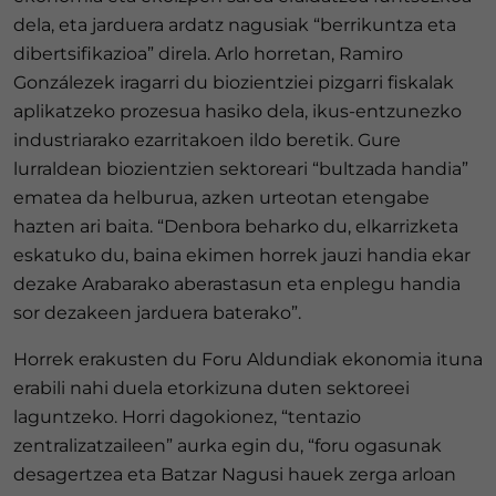
dela, eta jarduera ardatz nagusiak “berrikuntza eta
dibertsifikazioa” direla. Arlo horretan, Ramiro
Gonzálezek iragarri du biozientziei pizgarri fiskalak
aplikatzeko prozesua hasiko dela, ikus-entzunezko
industriarako ezarritakoen ildo beretik. Gure
lurraldean biozientzien sektoreari “bultzada handia”
ematea da helburua, azken urteotan etengabe
hazten ari baita. “Denbora beharko du, elkarrizketa
eskatuko du, baina ekimen horrek jauzi handia ekar
dezake Arabarako aberastasun eta enplegu handia
sor dezakeen jarduera baterako”.
Horrek erakusten du Foru Aldundiak ekonomia ituna
erabili nahi duela etorkizuna duten sektoreei
laguntzeko. Horri dagokionez, “tentazio
zentralizatzaileen” aurka egin du, “foru ogasunak
desagertzea eta Batzar Nagusi hauek zerga arloan