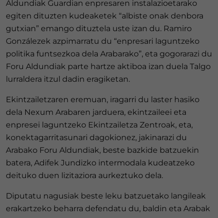
Aldundiak Guardian enpresaren instalazioetarako
egiten dituzten kudeaketek “albiste onak denbora
gutxian” emango dituztela uste izan du. Ramiro
Gonzálezek azpimarratu du “enpresari laguntzeko
politika funtsezkoa dela Arabarako”, eta gogorarazi du
Foru Aldundiak parte hartze aktiboa izan duela Talgo
lurraldera itzul dadin eragiketan.
Ekintzailetzaren eremuan, iragarri du laster hasiko
dela Nexum Arabaren jarduera, ekintzaileei eta
enpresei laguntzeko Ekintzailetza Zentroak, eta,
konektagarritasunari dagokionez, jakinarazi du
Arabako Foru Aldundiak, beste bazkide batzuekin
batera, Adifek Jundizko intermodala kudeatzeko
deituko duen lizitaziora aurkeztuko dela.
Diputatu nagusiak beste leku batzuetako langileak
erakartzeko beharra defendatu du, baldin eta Arabak