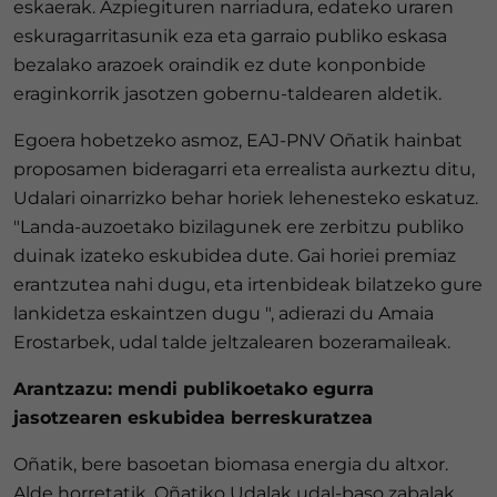
eskaerak. Azpiegituren narriadura, edateko uraren
eskuragarritasunik eza eta garraio publiko eskasa
bezalako arazoek oraindik ez dute konponbide
eraginkorrik jasotzen gobernu-taldearen aldetik.
Egoera hobetzeko asmoz, EAJ-PNV Oñatik hainbat
proposamen bideragarri eta errealista aurkeztu ditu,
Udalari oinarrizko behar horiek lehenesteko eskatuz.
"Landa-auzoetako bizilagunek ere zerbitzu publiko
duinak izateko eskubidea dute. Gai horiei premiaz
erantzutea nahi dugu, eta irtenbideak bilatzeko gure
lankidetza eskaintzen dugu ", adierazi du Amaia
Erostarbek, udal talde jeltzalearen bozeramaileak.
Arantzazu: mendi publikoetako egurra
jasotzearen eskubidea berreskuratzea
Oñatik, bere basoetan biomasa energia du altxor.
Alde horretatik, Oñatiko Udalak udal-baso zabalak