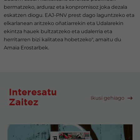
bermatzeko, arduraz eta konpromisoz joka dezala
eskatzen diogu. EAJ-PNV prest dago laguntzeko eta
elkarlanean aritzeko oñatiarrekin eta Udalarekin
ekintza hauek bultzatzeko eta udalerria eta
herritarren bizi kalitatea hobetzeko", amaitu du
Amaia Erostarbek.
Interesatu
Ikusi gehiago
Zaitez