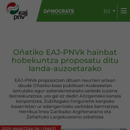
EU
Oñatiko EAJ-PNVk hainbat
hobekuntza proposatu ditu
landa-auzoetarako
EAJ-PNVk proposatzen dituen neurrien artean
daude Oñatiko baso publikoen kudeaketan
sortutako egur-soberakinetarako sarbide zuzena
berreskuratzea, ura gal ez dadin Aitzgaineko kanala
konpontzea, Zubillagako hirigunetik kanpoko
baserrietan ur edangarrirako sarbidea bermatzea,
Herribus linea Garibaiko Argiñenaraino eta
Zañartuko Largokuaraino zabaltzea
2025 MAIATZAK 06
|
ONATI