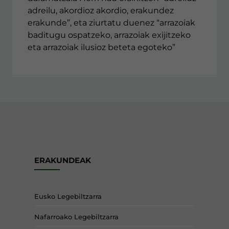
adreilu, akordioz akordio, erakundez
erakunde”, eta ziurtatu duenez “arrazoiak
baditugu ospatzeko, arrazoiak exijitzeko
eta arrazoiak ilusioz beteta egoteko”
ERAKUNDEAK
Eusko Legebiltzarra
Nafarroako Legebiltzarra