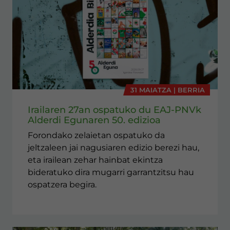
31 MAIATZA | BERRIA
Irailaren 27an ospatuko du EAJ-PNVk
Alderdi Egunaren 50. edizioa
Forondako zelaietan ospatuko da
jeltzaleen jai nagusiaren edizio berezi hau,
eta irailean zehar hainbat ekintza
bideratuko dira mugarri garrantzitsu hau
ospatzera begira.