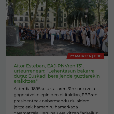
27 MAIATZA | EBB
Aitor Esteban, EAJ-PNVren 131.
urteurrenean: "Lehentasun bakarra
dugu: Euskadi bere jende guztiarekin
eraikitzea"
Alderdia 1895ko uztailaren 31n sortu zela
gogoratzeko egin den ekitaldian, EBBren
presidenteak nabarmendu du alderdi
jeltzaleak hamahiru hamarkada
daramatzala Herri hau eraikitzen “adreiluz