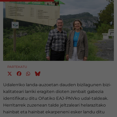
PARTEKATU
Udalerriko landa-auzoetan dauden bizilagunen bizi-
kalitateari larriki eragiten dioten zenbait gabezia
identifikatu ditu Oñatiko EAJ-PNVko udal-taldeak.
Herritarrek zuzenean talde jeltzaleari helarazitako
hainbat eta hainbat ekarpeneni esker landu ditu