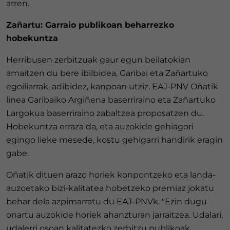
arren.
Zañartu: Garraio publikoan beharrezko
hobekuntza
Herribusen zerbitzuak gaur egun beilatokian
amaitzen du bere ibilbidea, Garibai eta Zañartuko
egoiliarrak, adibidez, kanpoan utziz. EAJ-PNV Oñatik
linea Garibaiko Argiñena baserriraino eta Zañartuko
Largokua baserriraino zabaltzea proposatzen du.
Hobekuntza erraza da, eta auzokide gehiagori
egingo lieke mesede, kostu gehigarri handirik eragin
gabe.
Oñatik dituen arazo horiek konpontzeko eta landa-
auzoetako bizi-kalitatea hobetzeko premiaz jokatu
behar dela azpimarratu du EAJ-PNVk. "Ezin dugu
onartu auzokide horiek ahanzturan jarraitzea. Udalari,
udalerri osoan kalitatezko zerbitzu publikoak