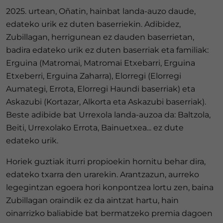
2025. urtean, Oñatin, hainbat landa-auzo daude,
edateko urik ez duten baserriekin. Adibidez,
Zubillagan, herrigunean ez dauden baserrietan,
badira edateko urik ez duten baserriak eta familiak:
Erguina (Matromai, Matromai Etxebarri, Erguina
Etxeberri, Erguina Zaharra), Elorregi (Elorregi
Aumategi, Errota, Elorregi Haundi baserriak) eta
Askazubi (Kortazar, Alkorta eta Askazubi baserriak).
Beste adibide bat Urrexola landa-auzoa da: Baltzola,
Beiti, Urrexolako Errota, Bainuetxea... ez dute
edateko urik.
Horiek guztiak iturri propioekin hornitu behar dira,
edateko txarra den urarekin. Arantzazun, aurreko
legegintzan egoera hori konpontzea lortu zen, baina
Zubillagan oraindik ez da aintzat hartu, hain
oinarrizko baliabide bat bermatzeko premia dagoen