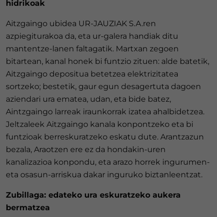
hidrikoak
Aitzgaingo ubidea UR-JAUZIAK S.A.ren
azpiegiturakoa da, eta ur-galera handiak ditu
mantentze-lanen faltagatik. Martxan zegoen
bitartean, kanal honek bi funtzio zituen: alde batetik,
Aitzgaingo depositua betetzea elektrizitatea
sortzeko; bestetik, gaur egun desagertuta dagoen
aziendari ura ematea, udan, eta bide batez,
Aintzgaingo larreak iraunkorrak izatea ahalbidetzea.
Jeltzaleek Aitzgaingo kanala konpontzeko eta bi
funtzioak berreskuratzeko eskatu dute. Arantzazun
bezala, Araotzen ere ez da hondakin-uren
kanalizazioa konpondu, eta arazo horrek ingurumen-
eta osasun-arriskua dakar inguruko biztanleentzat.
Zubillaga: edateko ura eskuratzeko aukera
bermatzea