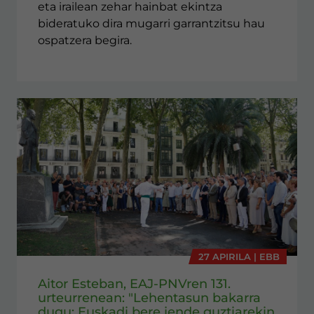
eta irailean zehar hainbat ekintza
bideratuko dira mugarri garrantzitsu hau
ospatzera begira.
27 APIRILA | EBB
Aitor Esteban, EAJ-PNVren 131.
urteurrenean: "Lehentasun bakarra
dugu: Euskadi bere jende guztiarekin