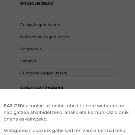
ERAKUNDEAK
Eusko Legebiltzarra
Nafarroako Legebiltzarra
Kongresua
Senatua
Europako Legebiltzarra
BURU BATZARRAK
EAJ-PNV
k cookie-ak erabili ohi ditu bere webgunean
Araba Buru Batzar
nabigatzea ahalbidetzeko, ahalik eta komunikazio onik
onena eskaintzeko.
Bizkai Buru Batzar
Webgunean arazorik gabe sartzen zarela bermatzeko
Gipuzko Buru Batzar