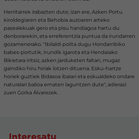
Herritarrek irabazten dute; izan ere, Azken Portu
kiroldegiaren eta Behobia auzoaren arteko
pasealekuak gero eta pisu handiagoa hartu du
denborarekin, eta erreferentzia puntua da irundarren
gozamenerako. "Ibilaldi polita dugu Hondarribiko
babes-portutik, Irundik igarota eta Hendaiako
Bikietara iritsiz, azken jarduketen faltan, mugaz
gaindiko hiru hiriak lotzen dituena. Esku-hartze
horiek guztiek Bidasoa ibaiari eta eskualdeko ondare
naturalari balioa ematen laguntzen dute", adierazi
zuen Gorka Álvarezek.
Interesatu