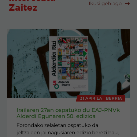
Ikusi gehiago
Zaitez
31 APIRILA | BERRIA
Irailaren 27an ospatuko du EAJ-PNVk
Alderdi Egunaren 50. edizioa
Forondako zelaietan ospatuko da
jeltzaleen jai nagusiaren edizio berezi hau,