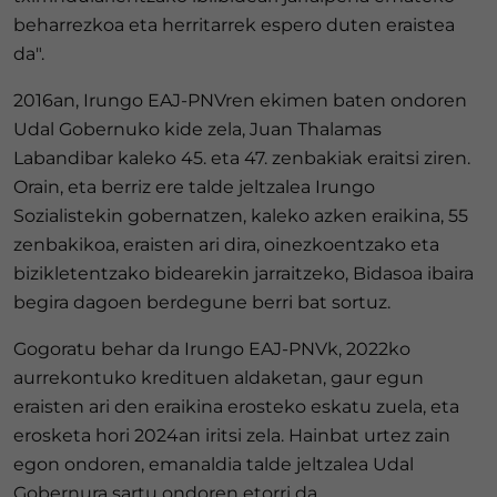
beharrezkoa eta herritarrek espero duten eraistea
da".
2016an, Irungo EAJ-PNVren ekimen baten ondoren
Udal Gobernuko kide zela, Juan Thalamas
Labandibar kaleko 45. eta 47. zenbakiak eraitsi ziren.
Orain, eta berriz ere talde jeltzalea Irungo
Sozialistekin gobernatzen, kaleko azken eraikina, 55
zenbakikoa, eraisten ari dira, oinezkoentzako eta
bizikletentzako bidearekin jarraitzeko, Bidasoa ibaira
begira dagoen berdegune berri bat sortuz.
Gogoratu behar da Irungo EAJ-PNVk, 2022ko
aurrekontuko kredituen aldaketan, gaur egun
eraisten ari den eraikina erosteko eskatu zuela, eta
erosketa hori 2024an iritsi zela. Hainbat urtez zain
egon ondoren, emanaldia talde jeltzalea Udal
Gobernura sartu ondoren etorri da.