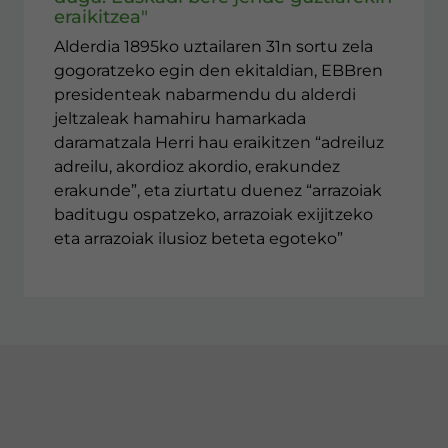
eraikitzea"
Alderdia 1895ko uztailaren 31n sortu zela
gogoratzeko egin den ekitaldian, EBBren
presidenteak nabarmendu du alderdi
jeltzaleak hamahiru hamarkada
daramatzala Herri hau eraikitzen “adreiluz
adreilu, akordioz akordio, erakundez
erakunde”, eta ziurtatu duenez “arrazoiak
baditugu ospatzeko, arrazoiak exijitzeko
eta arrazoiak ilusioz beteta egoteko”