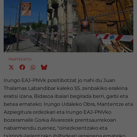
PARTEKATU
Irungo EAJ-PNVk positibotzat jo nahi du Juan
Thalamas Labandibar kaleko 55. zenbakiko eraikina
eraitsi izana, Bidasoa ibaiari begirada berri, garbi eta
betea emateko. Irungo Udaleko Obra, Mantentze eta
Azpiegitura ordezkari eta Irungo EAJ-PNVko
bozeramaile Gorka Álvarezek prentsaurrekoan
nabarmendu zuenez, "oinezkoentzako eta
txirrindularientzako ibilbideari jarraipena emateko