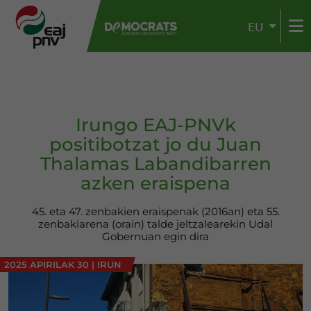
EU
Irungo EAJ-PNVk
positibotzat jo du Juan
Thalamas Labandibarren
azken eraispena
45. eta 47. zenbakien eraispenak (2016an) eta 55.
zenbakiarena (orain) talde jeltzalearekin Udal
Gobernuan egin dira
2025 APIRILAK 30
|
IRUN