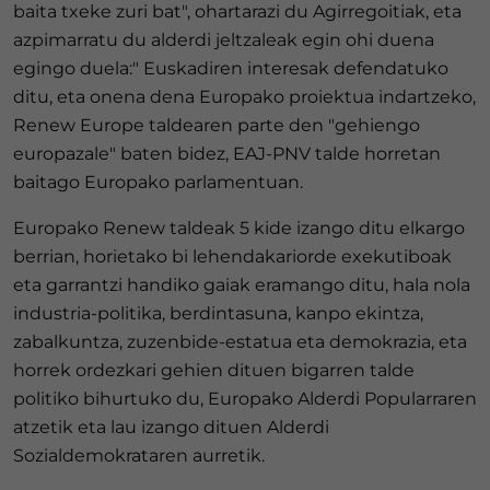
baita txeke zuri bat", ohartarazi du Agirregoitiak, eta
azpimarratu du alderdi jeltzaleak egin ohi duena
egingo duela:" Euskadiren interesak defendatuko
ditu, eta onena dena Europako proiektua indartzeko,
Renew Europe taldearen parte den "gehiengo
europazale" baten bidez, EAJ-PNV talde horretan
baitago Europako parlamentuan.
Europako Renew taldeak 5 kide izango ditu elkargo
berrian, horietako bi lehendakariorde exekutiboak
eta garrantzi handiko gaiak eramango ditu, hala nola
industria-politika, berdintasuna, kanpo ekintza,
zabalkuntza, zuzenbide-estatua eta demokrazia, eta
horrek ordezkari gehien dituen bigarren talde
politiko bihurtuko du, Europako Alderdi Popularraren
atzetik eta lau izango dituen Alderdi
Sozialdemokrataren aurretik.