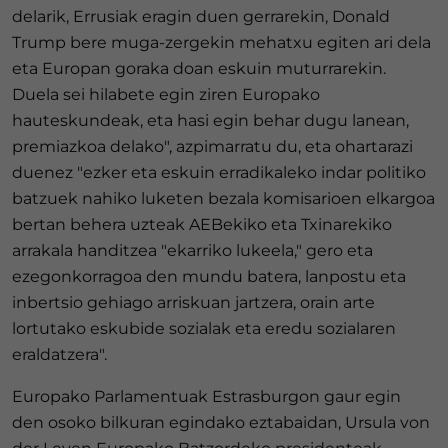
delarik, Errusiak eragin duen gerrarekin, Donald
Trump bere muga-zergekin mehatxu egiten ari dela
eta Europan goraka doan eskuin muturrarekin.
Duela sei hilabete egin ziren Europako
hauteskundeak, eta hasi egin behar dugu lanean,
premiazkoa delako", azpimarratu du, eta ohartarazi
duenez "ezker eta eskuin erradikaleko indar politiko
batzuek nahiko luketen bezala komisarioen elkargoa
bertan behera uzteak AEBekiko eta Txinarekiko
arrakala handitzea "ekarriko lukeela," gero eta
ezegonkorragoa den mundu batera, lanpostu eta
inbertsio gehiago arriskuan jartzera, orain arte
lortutako eskubide sozialak eta eredu sozialaren
eraldatzera".
Europako Parlamentuak Estrasburgon gaur egin
den osoko bilkuran egindako eztabaidan, Ursula von