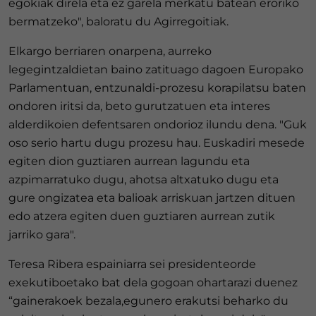
egokiak direla eta ez garela merkatu batean eroriko
bermatzeko", baloratu du Agirregoitiak.
Elkargo berriaren onarpena, aurreko
legegintzaldietan baino zatituago dagoen Europako
Parlamentuan, entzunaldi-prozesu korapilatsu baten
ondoren iritsi da, beto gurutzatuen eta interes
alderdikoien defentsaren ondorioz ilundu dena. "Guk
oso serio hartu dugu prozesu hau. Euskadiri mesede
egiten dion guztiaren aurrean lagundu eta
azpimarratuko dugu, ahotsa altxatuko dugu eta
gure ongizatea eta balioak arriskuan jartzen dituen
edo atzera egiten duen guztiaren aurrean zutik
jarriko gara".
Teresa Ribera espainiarra sei presidenteorde
exekutiboetako bat dela gogoan ohartarazi duenez
“gainerakoek bezala,egunero erakutsi beharko du