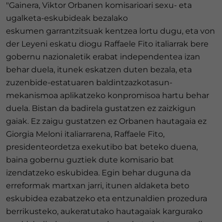
"Gainera, Viktor Orbanen komisarioari sexu- eta
ugalketa-eskubideak bezalako
eskumen garrantzitsuak kentzea lortu dugu, eta von
der Leyeni eskatu diogu Raffaele Fito italiarrak bere
gobernu nazionaletik erabat independentea izan
behar duela, itunek eskatzen duten bezala, eta
zuzenbide-estatuaren baldintzazkotasun-
mekanismoa aplikatzeko konpromisoa hartu behar
duela. Bistan da badirela gustatzen ez zaizkigun
gaiak. Ez zaigu gustatzen ez Orbanen hautagaia ez
Giorgia Meloni italiarrarena, Raffaele Fito,
presidenteordetza exekutibo bat beteko duena,
baina gobernu guztiek dute komisario bat
izendatzeko eskubidea. Egin behar duguna da
erreformak martxan jarri, itunen aldaketa beto
eskubidea ezabatzeko eta entzunaldien prozedura
berrikusteko, aukeratutako hautagaiak kargurako