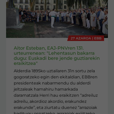
27 AZAROA | EBB
Aitor Esteban, EAJ-PNVren 131.
urteurrenean: "Lehentasun bakarra
dugu: Euskadi bere jende guztiarekin
eraikitzea"
Alderdia 1895ko uztailaren 31n sortu zela
gogoratzeko egin den ekitaldian, EBBren
presidenteak nabarmendu du alderdi
jeltzaleak hamahiru hamarkada
daramatzala Herri hau eraikitzen “adreiluz
adreilu, akordioz akordio, erakundez
erakunde”, eta ziurtatu duenez “arrazoiak
baditugu ospatzeko, arrazoiak exijitzeko