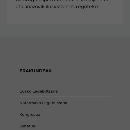
eta arrazoiak ilusioz beteta egoteko”
ERAKUNDEAK
Eusko Legebiltzarra
Nafarroako Legebiltzarra
Kongresua
Senatua