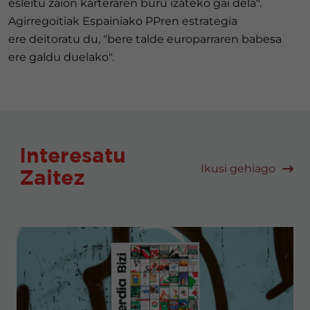
esleitu zaion karteraren buru izateko gai dela".
Agirregoitiak Espainiako PPren estrategia
ere deitoratu du, "bere talde europarraren babesa
ere galdu duelako".
Interesatu
Ikusi gehiago
Zaitez