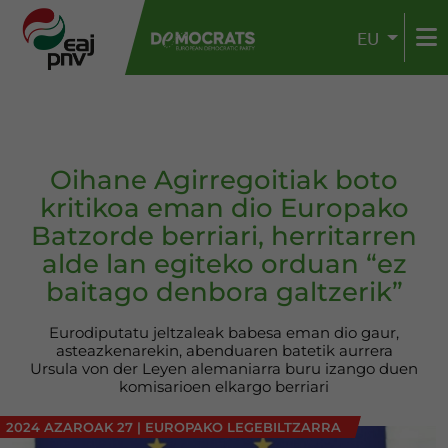
EU
Oihane Agirregoitiak boto
kritikoa eman dio Europako
Batzorde berriari, herritarren
alde lan egiteko orduan “ez
baitago denbora galtzerik”
Eurodiputatu jeltzaleak babesa eman dio gaur,
asteazkenarekin, abenduaren batetik aurrera
Ursula von der Leyen alemaniarra buru izango duen
komisarioen elkargo berriari
2024 AZAROAK 27
|
EUROPAKO LEGEBILTZARRA