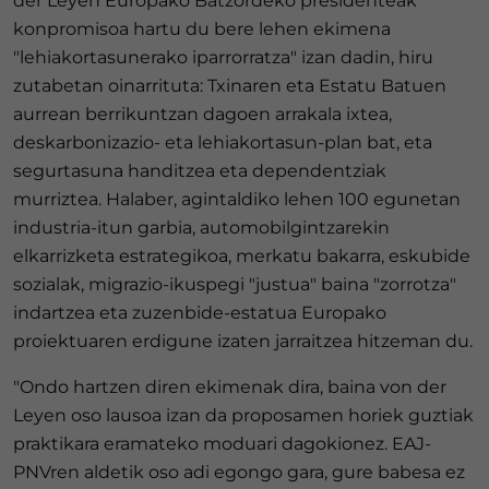
der Leyen Europako Batzordeko presidenteak
konpromisoa hartu du bere lehen ekimena
"lehiakortasunerako iparrorratza" izan dadin, hiru
zutabetan oinarrituta: Txinaren eta Estatu Batuen
aurrean berrikuntzan dagoen arrakala ixtea,
deskarbonizazio- eta lehiakortasun-plan bat, eta
segurtasuna handitzea eta dependentziak
murriztea. Halaber, agintaldiko lehen 100 egunetan
industria-itun garbia, automobilgintzarekin
elkarrizketa estrategikoa, merkatu bakarra, eskubide
sozialak, migrazio-ikuspegi "justua" baina "zorrotza"
indartzea eta zuzenbide-estatua Europako
proiektuaren erdigune izaten jarraitzea hitzeman du.
"Ondo hartzen diren ekimenak dira, baina von der
Leyen oso lausoa izan da proposamen horiek guztiak
praktikara eramateko moduari dagokionez. EAJ-
PNVren aldetik oso adi egongo gara, gure babesa ez