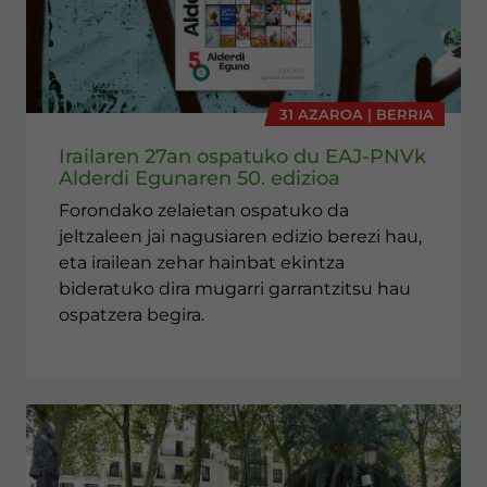
31 AZAROA | BERRIA
Irailaren 27an ospatuko du EAJ-PNVk
Alderdi Egunaren 50. edizioa
Forondako zelaietan ospatuko da
jeltzaleen jai nagusiaren edizio berezi hau,
eta irailean zehar hainbat ekintza
bideratuko dira mugarri garrantzitsu hau
ospatzera begira.