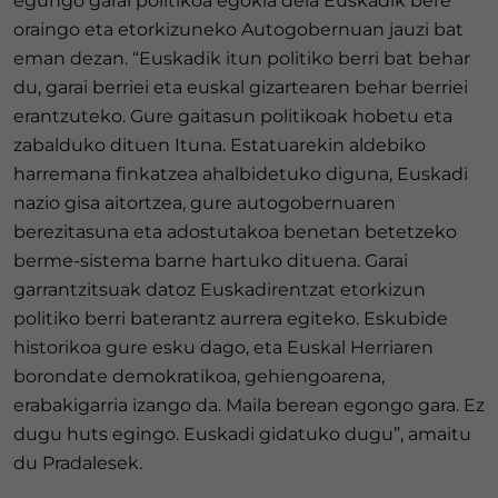
egungo garai politikoa egokia dela Euskadik bere
oraingo eta etorkizuneko Autogobernuan jauzi bat
eman dezan. “Euskadik itun politiko berri bat behar
du, garai berriei eta euskal gizartearen behar berriei
erantzuteko. Gure gaitasun politikoak hobetu eta
zabalduko dituen Ituna. Estatuarekin aldebiko
harremana finkatzea ahalbidetuko diguna, Euskadi
nazio gisa aitortzea, gure autogobernuaren
berezitasuna eta adostutakoa benetan betetzeko
berme-sistema barne hartuko dituena. Garai
garrantzitsuak datoz Euskadirentzat etorkizun
politiko berri baterantz aurrera egiteko. Eskubide
historikoa gure esku dago, eta Euskal Herriaren
borondate demokratikoa, gehiengoarena,
erabakigarria izango da. Maila berean egongo gara. Ez
dugu huts egingo. Euskadi gidatuko dugu”, amaitu
du Pradalesek.