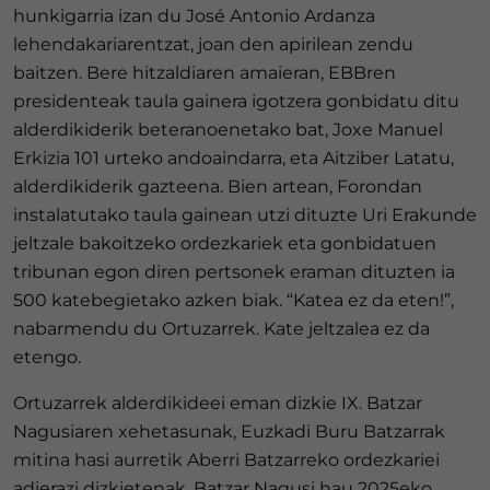
hunkigarria izan du José Antonio Ardanza
lehendakariarentzat, joan den apirilean zendu
baitzen. Bere hitzaldiaren amaieran, EBBren
presidenteak taula gainera igotzera gonbidatu ditu
alderdikiderik beteranoenetako bat, Joxe Manuel
Erkizia 101 urteko andoaindarra, eta Aitziber Latatu,
alderdikiderik gazteena. Bien artean, Forondan
instalatutako taula gainean utzi dituzte Uri Erakunde
jeltzale bakoitzeko ordezkariek eta gonbidatuen
tribunan egon diren pertsonek eraman dituzten ia
500 katebegietako azken biak. “Katea ez da eten!”,
nabarmendu du Ortuzarrek. Kate jeltzalea ez da
etengo.
Ortuzarrek alderdikideei eman dizkie IX. Batzar
Nagusiaren xehetasunak, Euzkadi Buru Batzarrak
mitina hasi aurretik Aberri Batzarreko ordezkariei
adierazi dizkietenak. Batzar Nagusi hau 2025eko