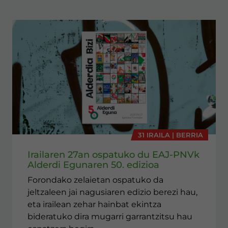
31 IRAILA | BERRIA
Irailaren 27an ospatuko du EAJ-PNVk
Alderdi Egunaren 50. edizioa
Forondako zelaietan ospatuko da
jeltzaleen jai nagusiaren edizio berezi hau,
eta irailean zehar hainbat ekintza
bideratuko dira mugarri garrantzitsu hau