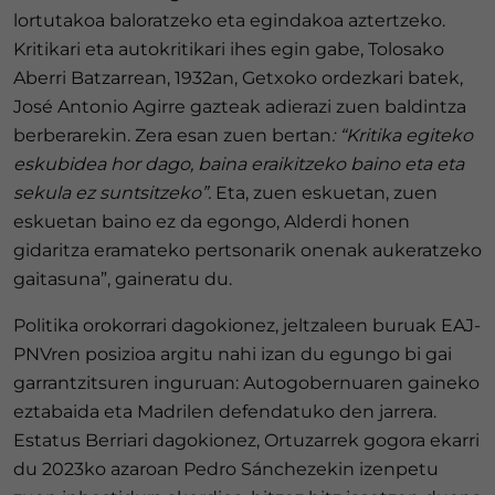
lortutakoa baloratzeko eta egindakoa aztertzeko.
Kritikari eta autokritikari ihes egin gabe, Tolosako
Aberri Batzarrean, 1932an, Getxoko ordezkari batek,
José Antonio Agirre gazteak adierazi zuen baldintza
berberarekin. Zera esan zuen bertan
: “Kritika egiteko
eskubidea hor dago, baina eraikitzeko baino eta eta
sekula ez suntsitzeko”.
Eta, zuen eskuetan, zuen
eskuetan baino ez da egongo, Alderdi honen
gidaritza eramateko pertsonarik onenak aukeratzeko
gaitasuna”, gaineratu du.
Politika orokorrari dagokionez, jeltzaleen buruak EAJ-
PNVren posizioa argitu nahi izan du egungo bi gai
garrantzitsuren inguruan: Autogobernuaren gaineko
eztabaida eta Madrilen defendatuko den jarrera.
Estatus Berriari dagokionez, Ortuzarrek gogora ekarri
du 2023ko azaroan Pedro Sánchezekin izenpetu