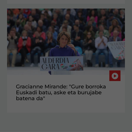
Gracianne Mirande: "Gure borroka
Euskadi batu, aske eta burujabe
batena da"