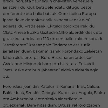
eredu hori, eta gaur egun chavisten Venezuela
jariatzen du. Guk beti defendatu ditugu beste
erreferente eta balio batzuk. Gure ispilua Europa
iparraldeko demokraziarik aurreratuenak dira”,
adierazi du Pradalesek. Ekitaldi politikoa ireki du
Olatz Arrese Euzko Gaztedi-EGIko alderdikideak eta
gazte erakundearen 120 urteen balioa aldarrikatu du
“erreferente” izateaz gain “indarrean eta zutik
jarraitzen duen bakarra” izanik. Forondako Zelaietan
lehen aldiz ere, Ipar Buru Batzarraren ordezkari
Gracianne Mirandek hartu du hitza, eta Euskadi
“batu, aske eta burujabearen” aldeko aldarria egin
du.
Forondara joan dira Katalunia, Kanariar Irlak, Galizia,
Balear Irlak, Szekler, Georgia, Kurdistan, Angola, Bioko
eta Ambazoniatik etorritako alderdietako
ordezkariak. Bere hitzaldian, Ortuzarrek oroitzapen