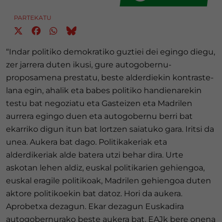
PARTEKATU
“Indar politiko demokratiko guztiei dei egingo diegu,
zer jarrera duten ikusi, gure autogobernu-
proposamena prestatu, beste alderdiekin kontraste-
lana egin, ahalik eta babes politiko handienarekin
testu bat negoziatu eta Gasteizen eta Madrilen
aurrera egingo duen eta autogobernu berri bat
ekarriko digun itun bat lortzen saiatuko gara. Iritsi da
unea. Aukera bat dago. Politikakeriak eta
alderdikeriak alde batera utzi behar dira. Urte
askotan lehen aldiz, euskal politikarien gehiengoa,
euskal eragile politikoak, Madrilen gehiengoa duten
aktore politikoekin bat datoz. Hori da aukera.
Aprobetxa dezagun. Ekar dezagun Euskadira
autogobernurako beste aukera bat. EAJk bere onena