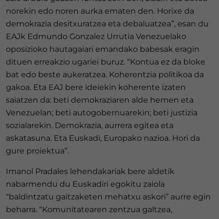
norekin edo noren aurka ematen den. Horixe da
demokrazia desitxuratzea eta debaluatzea”, esan du
EAJk Edmundo Gonzalez Urrutia Venezuelako
oposizioko hautagaiari emandako babesak eragin
dituen erreakzio ugariei buruz. “Kontua ez da bloke
bat edo beste aukeratzea. Koherentzia politikoa da
gakoa. Eta EAJ bere ideiekin koherente izaten
saiatzen da: beti demokraziaren alde hemen eta
Venezuelan; beti autogobernuarekin; beti justizia
sozialarekin. Demokrazia, aurrera egitea eta
askatasuna. Eta Euskadi, Europako nazioa. Hori da
gure proiektua”.
Imanol Pradales lehendakariak bere aldetik
nabarmendu du Euskadiri egokitu zaiola
“baldintzatu gaitzaketen mehatxu askori” aurre egin
beharra. “Komunitatearen zentzua galtzea,