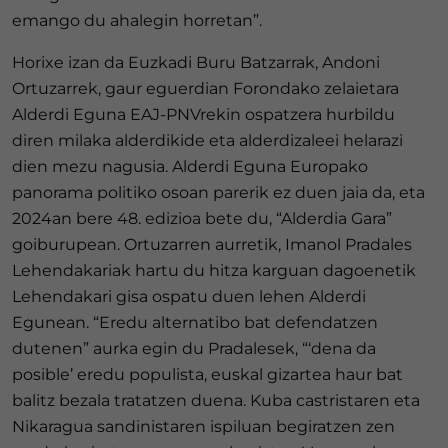
emango du ahalegin horretan”.
Horixe izan da Euzkadi Buru Batzarrak, Andoni
Ortuzarrek, gaur eguerdian Forondako zelaietara
Alderdi Eguna EAJ-PNVrekin ospatzera hurbildu
diren milaka alderdikide eta alderdizaleei helarazi
dien mezu nagusia. Alderdi Eguna Europako
panorama politiko osoan parerik ez duen jaia da, eta
2024an bere 48. edizioa bete du, “Alderdia Gara”
goiburupean. Ortuzarren aurretik, Imanol Pradales
Lehendakariak hartu du hitza karguan dagoenetik
Lehendakari gisa ospatu duen lehen Alderdi
Egunean. “Eredu alternatibo bat defendatzen
dutenen” aurka egin du Pradalesek, “‘dena da
posible’ eredu populista, euskal gizartea haur bat
balitz bezala tratatzen duena. Kuba castristaren eta
Nikaragua sandinistaren ispiluan begiratzen zen