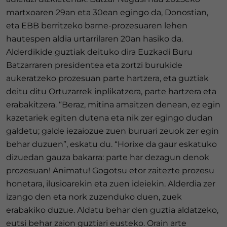
martxoaren 29an eta 30ean egingo da, Donostian,
eta EBB berritzeko barne-prozesuaren lehen
hautespen aldia urtarrilaren 20an hasiko da.
Alderdikide guztiak deituko dira Euzkadi Buru
Batzarraren presidentea eta zortzi burukide
aukeratzeko prozesuan parte hartzera, eta guztiak
deitu ditu Ortuzarrek inplikatzera, parte hartzera eta
erabakitzera. “Beraz, mitina amaitzen denean, ez egin
kazetariek egiten dutena eta nik zer egingo dudan
galdetu; galde iezaiozue zuen buruari zeuok zer egin
behar duzuen”, eskatu du. “Horixe da gaur eskatuko
dizuedan gauza bakarra: parte har dezagun denok
prozesuan! Animatu! Gogotsu etor zaitezte prozesu
honetara, ilusioarekin eta zuen ideiekin. Alderdia zer
izango den eta nork zuzenduko duen, zuek
erabakiko duzue. Aldatu behar den guztia aldatzeko,
eutsi behar zaion guztiari eusteko. Orain arte