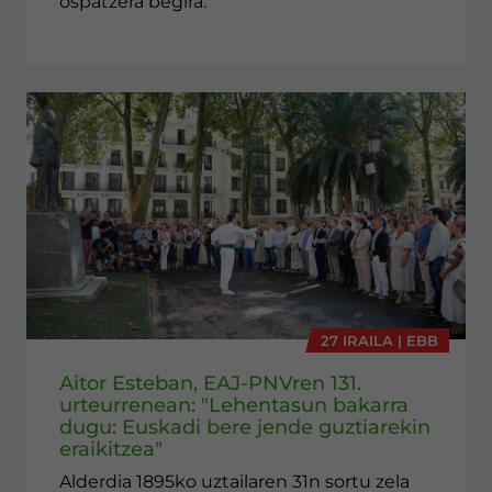
ospatzera begira.
27 IRAILA | EBB
Aitor Esteban, EAJ-PNVren 131.
urteurrenean: "Lehentasun bakarra
dugu: Euskadi bere jende guztiarekin
eraikitzea"
Alderdia 1895ko uztailaren 31n sortu zela