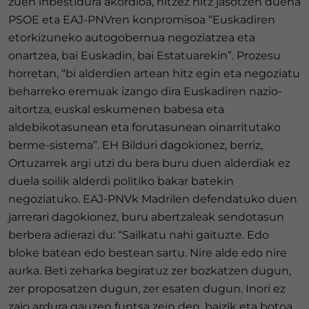
zuen inbestidura akordioa, hitzez hitz jasotzen duena
PSOE eta EAJ-PNVren konpromisoa “Euskadiren
etorkizuneko autogobernua negoziatzea eta
onartzea, bai Euskadin, bai Estatuarekin”. Prozesu
horretan, “bi alderdien artean hitz egin eta negoziatu
beharreko eremuak izango dira Euskadiren nazio-
aitortza, euskal eskumenen babesa eta
aldebikotasunean eta forutasunean oinarritutako
berme-sistema”. EH Bilduri dagokionez, berriz,
Ortuzarrek argi utzi du bera buru duen alderdiak ez
duela soilik alderdi politiko bakar batekin
negoziatuko. EAJ-PNVk Madrilen defendatuko duen
jarrerari dagokionez, buru abertzaleak sendotasun
berbera adierazi du: “Sailkatu nahi gaituzte. Edo
bloke batean edo bestean sartu. Nire alde edo nire
aurka. Beti zeharka begiratuz zer bozkatzen dugun,
zer proposatzen dugun, zer esaten dugun. Inori ez
zaio ardura gauzen funtsa zein den, baizik eta botoa