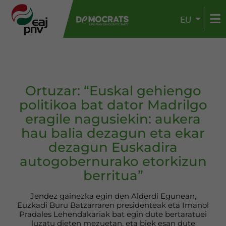
EU
Ortuzar: “Euskal gehiengo
politikoa bat dator Madrilgo
eragile nagusiekin: aukera
hau balia dezagun eta ekar
dezagun Euskadira
autogobernurako etorkizun
berritua”
Jendez gainezka egin den Alderdi Egunean,
Euzkadi Buru Batzarraren presidenteak eta Imanol
Pradales Lehendakariak bat egin dute bertaratuei
luzatu dieten mezuetan, eta biek esan dute