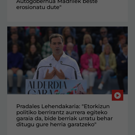
Autogobernua Madrilek beste
erosionatu dute"
Pradales Lehendakaria: "Etorkizun
politiko berrirantz aurrera egiteko
garaia da, bide berriak urratu behar
ditugu gure herria garatzeko"