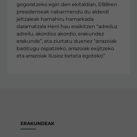
gogoratzeko egin den ekitaldian, EBBren
presidenteak nabarmendu du alderdi
jeltzaleak hamahiru hamarkada
daramatzala Herri hau eraikitzen “adreiluz
adreilu, akordioz akordio, erakundez
erakunde”, eta ziurtatu duenez “arrazoiak
baditugu ospatzeko, arrazoiak exijitzeko
eta arrazoiak ilusioz beteta egoteko”
ERAKUNDEAK