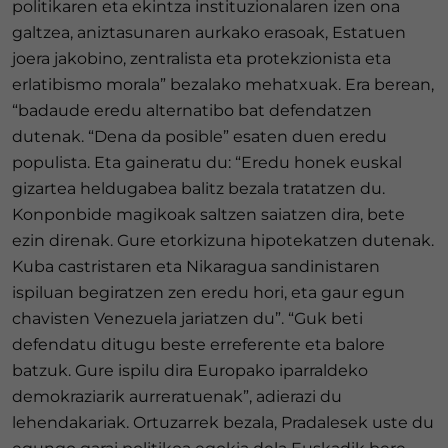
politikaren eta ekintza instituzionalaren izen ona
galtzea, aniztasunaren aurkako erasoak, Estatuen
joera jakobino, zentralista eta protekzionista eta
erlatibismo morala” bezalako mehatxuak. Era berean,
“badaude eredu alternatibo bat defendatzen
dutenak. “Dena da posible” esaten duen eredu
populista. Eta gaineratu du: “Eredu honek euskal
gizartea heldugabea balitz bezala tratatzen du.
Konponbide magikoak saltzen saiatzen dira, bete
ezin direnak. Gure etorkizuna hipotekatzen dutenak.
Kuba castristaren eta Nikaragua sandinistaren
ispiluan begiratzen zen eredu hori, eta gaur egun
chavisten Venezuela jariatzen du”. “Guk beti
defendatu ditugu beste erreferente eta balore
batzuk. Gure ispilu dira Europako iparraldeko
demokraziarik aurreratuenak”, adierazi du
lehendakariak. Ortuzarrek bezala, Pradalesek uste du