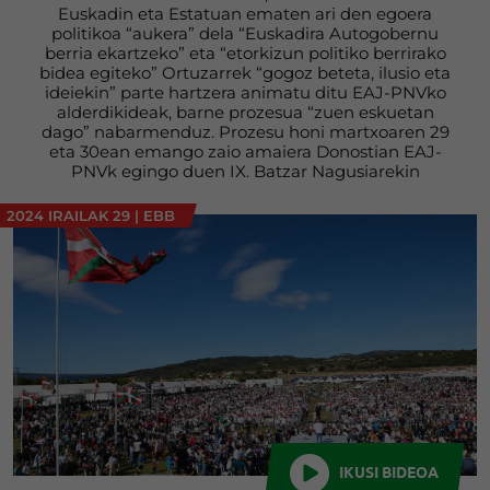
Euskadin eta Estatuan ematen ari den egoera
politikoa “aukera” dela “Euskadira Autogobernu
berria ekartzeko” eta “etorkizun politiko berrirako
bidea egiteko” Ortuzarrek “gogoz beteta, ilusio eta
ideiekin” parte hartzera animatu ditu EAJ-PNVko
alderdikideak, barne prozesua “zuen eskuetan
dago” nabarmenduz. Prozesu honi martxoaren 29
eta 30ean emango zaio amaiera Donostian EAJ-
PNVk egingo duen IX. Batzar Nagusiarekin
2024 IRAILAK 29
|
EBB
IKUSI BIDEOA