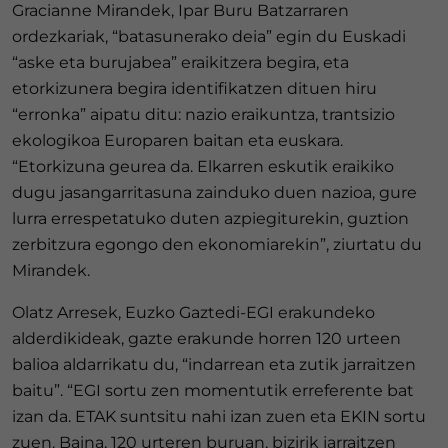
Gracianne Mirandek, Ipar Buru Batzarraren
ordezkariak, “batasunerako deia” egin du Euskadi
“aske eta burujabea” eraikitzera begira, eta
etorkizunera begira identifikatzen dituen hiru
“erronka” aipatu ditu: nazio eraikuntza, trantsizio
ekologikoa Europaren baitan eta euskara.
“Etorkizuna geurea da. Elkarren eskutik eraikiko
dugu jasangarritasuna zainduko duen nazioa, gure
lurra errespetatuko duten azpiegiturekin, guztion
zerbitzura egongo den ekonomiarekin”, ziurtatu du
Mirandek.
Olatz Arresek, Euzko Gaztedi-EGI erakundeko
alderdikideak, gazte erakunde horren 120 urteen
balioa aldarrikatu du, “indarrean eta zutik jarraitzen
baitu”. “EGI sortu zen momentutik erreferente bat
izan da. ETAK suntsitu nahi izan zuen eta EKIN sortu
zuen. Baina, 120 urteren buruan, bizirik jarraitzen