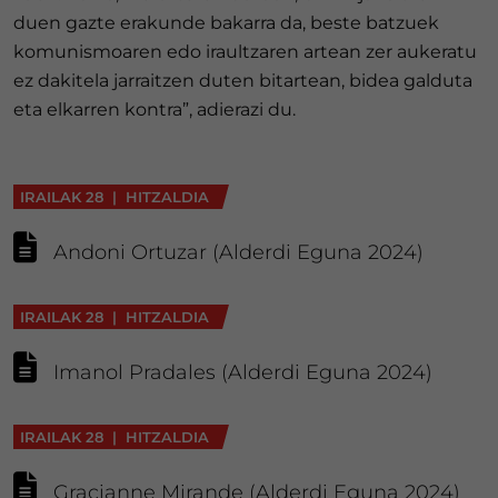
duen gazte erakunde bakarra da, beste batzuek
komunismoaren edo iraultzaren artean zer aukeratu
ez dakitela jarraitzen duten bitartean, bidea galduta
eta elkarren kontra”, adierazi du.
IRAILAK 28 | HITZALDIA
Andoni Ortuzar (Alderdi Eguna 2024)
IRAILAK 28 | HITZALDIA
Imanol Pradales (Alderdi Eguna 2024)
IRAILAK 28 | HITZALDIA
Gracianne Mirande (Alderdi Eguna 2024)