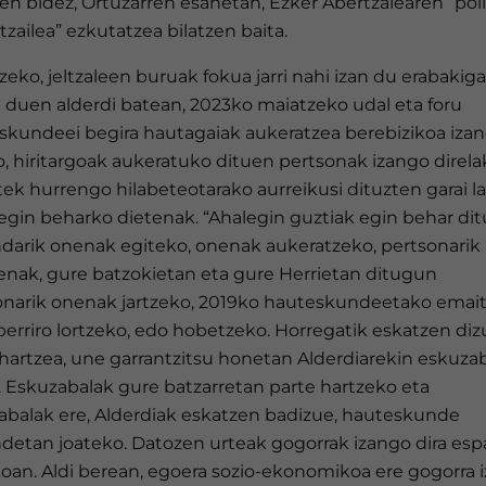
en bidez, Ortuzarren esanetan, Ezker Abertzalearen “poli
tzailea” ezkutatzea bilatzen baita.
eko, jeltzaleen buruak fokua jarri nahi izan du erabakiga
n duen alderdi batean, 2023ko maiatzeko udal eta foru
skundeei begira hautagaiak aukeratzea berebizikoa iza
, hiritargoak aukeratuko dituen pertsonak izango direla
tek hurrengo hilabeteotarako aurreikusi dituzten garai la
 egin beharko dietenak. “Ahalegin guztiak egin behar di
ndarik onenak egiteko, onenak aukeratzeko, pertsonarik
enak, gure batzokietan eta gure Herrietan ditugun
onarik onenak jartzeko, 2019ko hauteskundeetako emai
erriro lortzeko, edo hobetzeko. Horregatik eskatzen diz
 hartzea, une garrantzitsu honetan Alderdiarekin eskuza
. Eskuzabalak gure batzarretan parte hartzeko eta
abalak ere, Alderdiak eskatzen badizue, hauteskunde
ndetan joateko. Datozen urteak gogorrak izango dira esp
koan. Aldi berean, egoera sozio-ekonomikoa ere gogorra 