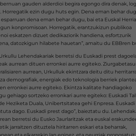
obernuan gauden alderdioi begira egongo dira denak, lo
. Horregatik ezin dugu huts egin. Dena eman behar dug
 esparruan dena eman behar dugu, bai eta Euskal Herria
gun konpromisoan. Horregatik, erantzukizun publikoa
oi eskatzen dizuet dedikaziorik handiena, esfortzurik
ena, datozkigun hilabete hauetan”, amaitu du EBBren b
 Urkullu Lehendakariak berretsi du Euskadi prest dagoel
teak aurrean dituen erronkei aurre egiteko. Ziurgabetas
ralisiaren aurrean, Urkulluk ekintzara deitu ditu herritarr
tza demografiak, energiak edo teknologia berriek plante
en erronkei aurre egiteko. Ekintza kalitate handiagoko
u gehiago sortzeko erronkari aurre egiteko: Euskadi Tal
de Heziketa Duala, Unibertsitatea gehi Enpresa. Euskadi
atuta dago. Euskadi prest dago”, baieztatu du. Lehendak
rean berretsi du Eusko Jaurlaritzak eta euskal erakunde
etik jarraitzen dituztela hiritarren eskari eta beharrak,
anean eta elkarrekin lan eginez, eta neurriak proposatuz