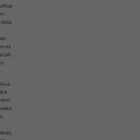
altsa
an
ziola
azi
no ez
cali,
o.
.
skua
ika
Herri
erako
ro
leaz,