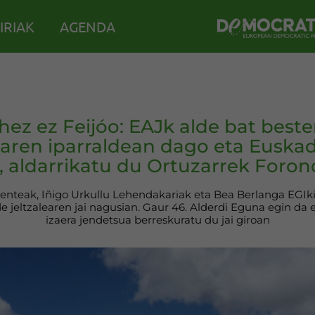
IRIAK
AGENDA
hez ez Feijóo: EAJk alde bat bester
iaren iparraldean dago eta Euskad
, aldarrikatu du Ortuzarrek Foro
enteak, Iñigo Urkullu Lehendakariak eta Bea Berlanga EGIki
e jeltzalearen jai nagusian. Gaur 46. Alderdi Eguna egin da 
izaera jendetsua berreskuratu du jai giroan