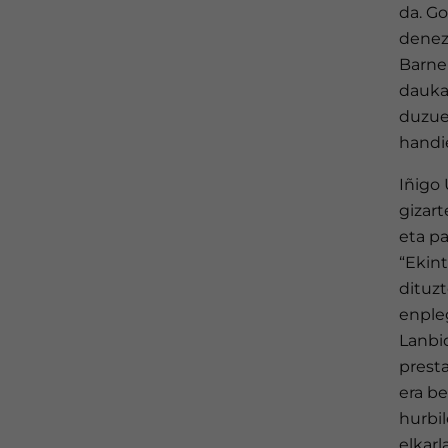
da. G
denez
Barne
dauka
duzuen
handi
Iñigo
gizar
eta pa
“Ekin
dituzt
enpleg
Lanbi
prest
era be
hurbil
elkarl