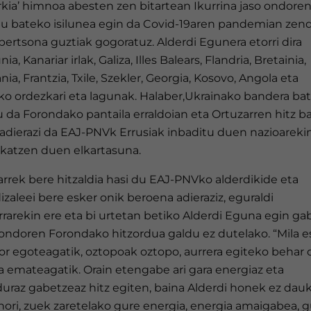
kia’ himnoa abesten zen bitartean Ikurrina jaso ondoren
u bateko isilunea egin da Covid-19aren pandemian zen
pertsona guztiak gogoratuz. Alderdi Egunera etorri dira
ia, Kanariar irlak, Galiza, Illes Balears, Flandria, Bretainia,
nia, Frantzia, Txile, Szekler, Georgia, Kosovo, Angola eta
ko ordezkari eta lagunak. Halaber,Ukrainako bandera bat
 da Forondako pantaila erraldoian eta Ortuzarren hitz 
 adierazi da EAJ-PNVk Errusiak inbaditu duen nazioareki
ikatzen duen elkartasuna.
rrek bere hitzaldia hasi du EAJ-PNVko alderdikide eta
izaleei bere esker onik beroena adieraziz, eguraldi
rarekin ere eta bi urtetan betiko Alderdi Eguna egin ga
ondoren Forondako hitzordua galdu ez dutelako. “Mila e
hor egoteagatik, oztopoak oztopo, aurrera egiteko behar
a emateagatik. Orain etengabe ari gara energiaz eta
duraz gabetzeaz hitz egiten, baina Alderdi honek ez dau
hori, zuek zaretelako gure energia, energia amaigabea, 