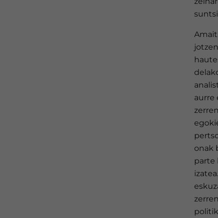
zeinar
suntsi
Amaitz
jotze
haute
delako
analis
aurre
zerre
egoki
perts
onak b
parte
izatea
eskuz
zerre
politi