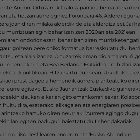
ente Andoni Ortuzarrek txalo zaparrada beroa atera die 
an eta hotzari aurre eginez Forondara 46. Alderdi Eguna
era joan diren milaka alderdikide eta alderdizaleei. Jai h
tu murriztuan egin behar izan zen 2020an eta 2021ean
miaren ondorioz ezarri behar izan ziren murrizketengati
gaur goizean bere ohiko formatua berreskuratu du, berri
ndetsu eta alaia izanez. Ortuzarrek eman dio amaiera Iñig
u Lehendakaria eta Bea Berlanga EGIkidea ere hizlari iza
 ekitaldi politikoari. Hitza hartu duenean, Urkulluk baie
skadi prest dagoela hemendik aurrera planteatuko dire
ei aurre egiteko, Eusko Jaurlaritzak Euskadiko gainerak
ndeekin daukan elkarlan giro emankorrari esker. Kolabor
 fruitu dira, esaterako, elikagaien eta energiaren prezio
 arintzeko hartuko diren neurriak. “Aurrera egingo dugu
rekin lan egiten badugu”, baieztatu du Lehendakariak.
arien ohiko desfilearen ondoren eta ‘Eusko Abendaren