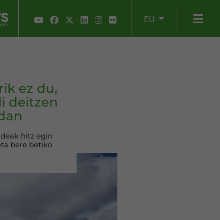
EU
ik ez du,
i deitzen
ndan
deak hitz egin
eta bere betiko