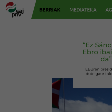
BERRIAK
MEDIATEKA
AG
“Ez Sánc
Ebro iba
da”
EBBren presid
dute gaur tald