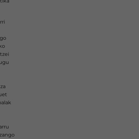
tika
rri
ngo
ko
tzei
tugu
tza
uet
balak
arru
izango