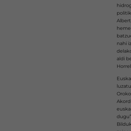
hidrog
politi
Albert
hemend
batzu
nahi 
delako
aldi 
Horrel
Euskad
luzat
Orokor
Akord
euskal
dugu”,
Bilduk