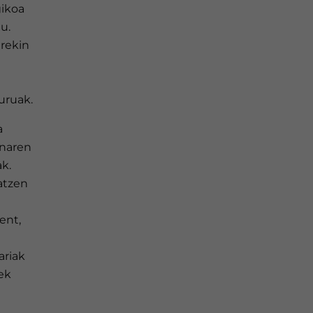
gikoa
u.
rekin
uruak.
a
unaren
ak.
atzen
ent,
ariak
ek