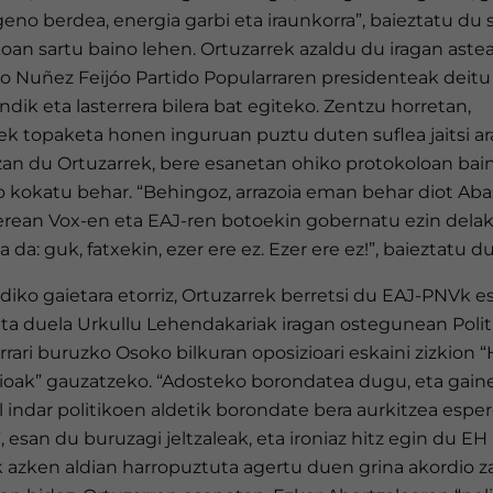
eno berdea, energia garbi eta iraunkorra”, baieztatu du s
koan sartu baino lehen. Ortuzarrek azaldu du iragan aste
o Nuñez Feijóo Partido Popularraren presidenteak deitu 
ik eta lasterrera bilera bat egiteko. Zentzu horretan,
ek topaketa honen inguruan puztu duten suflea jaitsi ar
izan du Ortuzarrek, bere esanetan ohiko protokoloan bai
 kokatu behar. “Behingoz, arrazoia eman behar diot Abas
berean Vox-en eta EAJ-ren botoekin gobernatu ezin delak
a da: guk, fatxekin, ezer ere ez. Ezer ere ez!”, baieztatu du
iko gaietara etorriz, Ortuzarrek berretsi du EAJ-PNVk e
uta duela Urkullu Lehendakariak iragan ostegunean Polit
rari buruzko Osoko bilkuran oposizioari eskaini zizkion “
ioak” gauzatzeko. “Adosteko borondatea dugu, eta gain
 indar politikoen aldetik borondate bera aurkitzea espe
 esan du buruzagi jeltzaleak, eta ironiaz hitz egin du EH
 azken aldian harropuztuta agertu duen grina akordio za