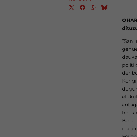
OHARR
dituz
“San I
genue
daukag
politi
denbo
Kongr
dugun 
elukub
antag
beti a
Bada, 
ibaiar
Feijóo