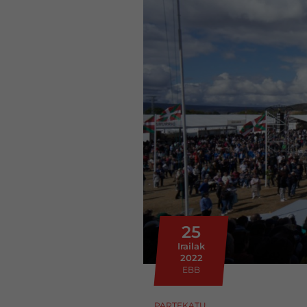
25
Irailak
2022
EBB
PARTEKATU