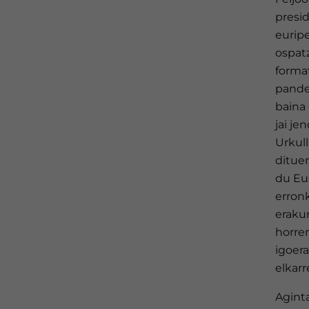
presid
euripe
ospatz
forma
pande
baina 
jai je
Urkull
dituen
du Eu
erronk
eraku
horren
igoera
elkar
Agint