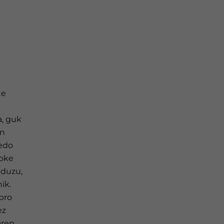
te
a, guk
en
 edo
loke
aduzu,
ik.
Ebro
ez
aren