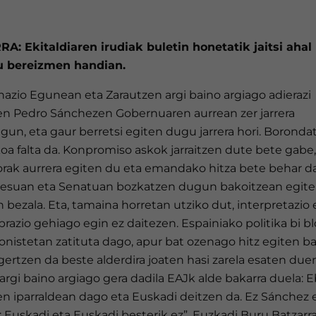
A: Ekitaldiaren irudiak buletin honetatik jaitsi ahal
u bereizmen handian.
nazio Egunean eta Zarautzen argi baino argiago adierazi
n Pedro Sánchezen Gobernuaren aurrean zer jarrera
un, eta gaur berretsi egiten dugu jarrera hori. Boronda
koa falta da. Konpromiso askok jarraitzen dute bete gabe,
rak aurrera egiten du eta emandako hitza bete behar d
esuan eta Senatuan bozkatzen dugun bakoitzean egit
bezala. Eta, tamaina horretan utziko dut, interpretazio
razio gehiago egin ez daitezen. Espainiako politika bi b
onistetan zatituta dago, apur bat ozenago hitz egiten b
gertzen da beste alderdira joaten hasi zarela esaten duen
argi baino argiago gera dadila EAJk alde bakarra duela: 
en iparraldean dago eta Euskadi deitzen da. Ez Sánchez 
: Euskadi eta Euskadi besterik ez”. Euzkadi Buru Batzarr