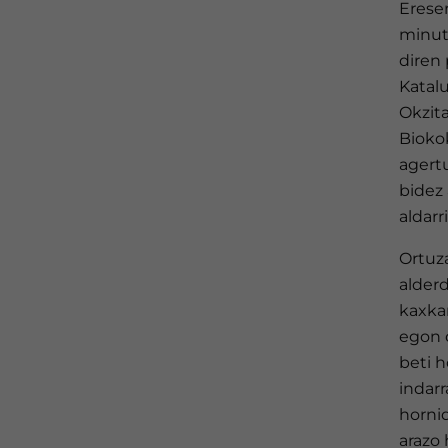
Ereser
minut
diren 
Katalun
Okzita
Bioko
agertu
bidez
aldarr
Ortuza
alderd
kaxkar
egon 
beti 
indarr
horni
arazo 