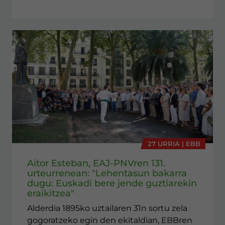
27 URRIA | EBB
Aitor Esteban, EAJ-PNVren 131.
urteurrenean: "Lehentasun bakarra
dugu: Euskadi bere jende guztiarekin
eraikitzea"
Alderdia 1895ko uztailaren 31n sortu zela
gogoratzeko egin den ekitaldian, EBBren