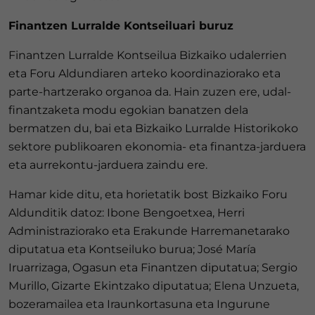
Finantzen Lurralde Kontseiluari buruz
Finantzen Lurralde Kontseilua Bizkaiko udalerrien
eta Foru Aldundiaren arteko koordinaziorako eta
parte-hartzerako organoa da. Hain zuzen ere, udal-
finantzaketa modu egokian banatzen dela
bermatzen du, bai eta Bizkaiko Lurralde Historikoko
sektore publikoaren ekonomia- eta finantza-jarduera
eta aurrekontu-jarduera zaindu ere.
Hamar kide ditu, eta horietatik bost Bizkaiko Foru
Aldunditik datoz: Ibone Bengoetxea, Herri
Administraziorako eta Erakunde Harremanetarako
diputatua eta Kontseiluko burua; José María
Iruarrizaga, Ogasun eta Finantzen diputatua; Sergio
Murillo, Gizarte Ekintzako diputatua; Elena Unzueta,
bozeramailea eta Iraunkortasuna eta Ingurune