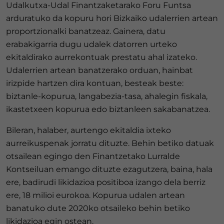
Udalkutxa-Udal Finantzaketarako Foru Funtsa
arduratuko da kopuru hori Bizkaiko udalerrien artean
proportzionalki banatzeaz. Gainera, datu
erabakigarria dugu udalek datorren urteko
ekitaldirako aurrekontuak prestatu ahal izateko.
Udalerrien artean banatzerako orduan, hainbat
irizpide hartzen dira kontuan, besteak beste:
biztanle-kopurua, langabezia-tasa, ahalegin fiskala,
ikastetxeen kopurua edo biztanleen sakabanatzea.
Bileran, halaber, aurtengo ekitaldia ixteko
aurreikuspenak jorratu dituzte. Behin betiko datuak
otsailean egingo den Finantzetako Lurralde
Kontseiluan emango dituzte ezagutzera, baina, hala
ere, badirudi likidazioa positiboa izango dela berriz
ere, 18 milioi eurokoa. Kopurua udalen artean
banatuko dute 2020ko otsaileko behin betiko
likidazioa egin ostean.