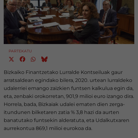
PARTEKATU
Bizkaiko Finantzetako Lurralde Kontseiluak gaur
arratsaldean egindako bilera, 2020. urtean lurraldeko
udalerriei emango zaizkien funtsen kalkulua egin da,
eta, zenbaki orokorretan, 901,9 milioi euro izango dira.
Horrela, bada, Bizkaiak udalei ematen dien zerga-
itundunen bilketaren zatia % 3,8 hazi da aurten
banatutako funtsekin alderatuta, eta Udalkutxaren
aurrekontua 869,1 milioi eurokoa da.