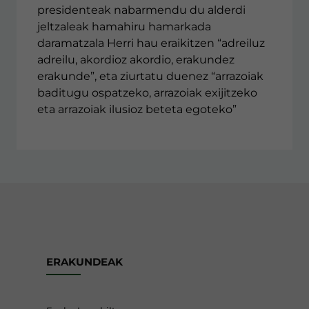
presidenteak nabarmendu du alderdi
jeltzaleak hamahiru hamarkada
daramatzala Herri hau eraikitzen “adreiluz
adreilu, akordioz akordio, erakundez
erakunde”, eta ziurtatu duenez “arrazoiak
baditugu ospatzeko, arrazoiak exijitzeko
eta arrazoiak ilusioz beteta egoteko”
ERAKUNDEAK