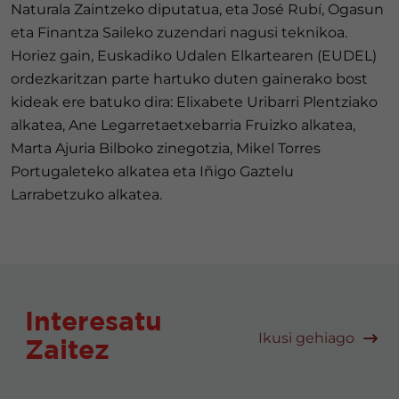
Naturala Zaintzeko diputatua, eta José Rubí, Ogasun
eta Finantza Saileko zuzendari nagusi teknikoa.
Horiez gain, Euskadiko Udalen Elkartearen (EUDEL)
ordezkaritzan parte hartuko duten gainerako bost
kideak ere batuko dira: Elixabete Uribarri Plentziako
alkatea, Ane Legarretaetxebarria Fruizko alkatea,
Marta Ajuria Bilboko zinegotzia, Mikel Torres
Portugaleteko alkatea eta Iñigo Gaztelu
Larrabetzuko alkatea.
Interesatu
Ikusi gehiago
Zaitez