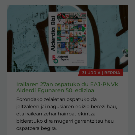
31 URRIA | BERRIA
Irailaren 27an ospatuko du EAJ-PNVk
Alderdi Egunaren 50. edizioa
Forondako zelaietan ospatuko da
jeltzaleen jai nagusiaren edizio berezi hau,
eta irailean zehar hainbat ekintza
bideratuko dira mugarri garrantzitsu hau
ospatzera begira.