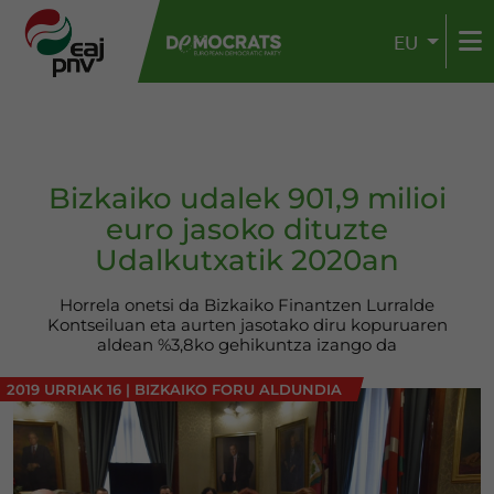
EU
Bizkaiko udalek 901,9 milioi
euro jasoko dituzte
Udalkutxatik 2020an
Horrela onetsi da Bizkaiko Finantzen Lurralde
Kontseiluan eta aurten jasotako diru kopuruaren
aldean %3,8ko gehikuntza izango da
2019 URRIAK 16
|
BIZKAIKO FORU ALDUNDIA