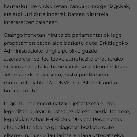
hauteskunde orokorretan izandako norgehiagokak,
eta argi utzi dute indarrak batzen dituztela
interesatzen zaienean.
Oraingo honetan, hiru talde parlamentariek lege-
proposamen baten alde bozkatu dute, Erkidegoko
Administrazioko langile publiko guztiei
atzeraeraginez itzultzeko aurretiazko erretirorako
ordainsariak eta kalte-ordainak. Krisi ekonomikoan
zehar kendu zitzaizkien, gastu publikoaren
murrizketagatik. EAJ-PNVk eta PSE-EEk aurka
bozkatu dute.
Iñigo Iturrate koordinatzaile jeltzale eta eusko
legebiltzarkidearen ustez, ez da ezer berria. Izan ere,
legealdian zehar, EH Bilduk, PPk eta Podemosek
ehun alditan baino gehiagotan bozkatu dute
elkarrekin, Eusko Jaurlaritzaren lana oztopatzeko.