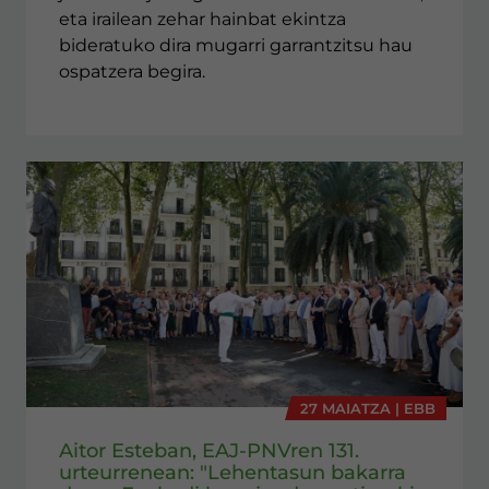
eta irailean zehar hainbat ekintza
bideratuko dira mugarri garrantzitsu hau
ospatzera begira.
27 MAIATZA | EBB
Aitor Esteban, EAJ-PNVren 131.
urteurrenean: "Lehentasun bakarra