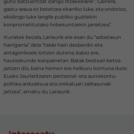
gutxi batzuentzat izango litzakeelarik”. Gainera,
gastu-araua ez betetzea ekarriko luke, eta ondorioz,
ekidingo luke langile publiko guztiekin
konprometitutako hobekuntzekin jarraitzea”.
Iturratek bezala, Larraurik ere esan du “adostasun
harrigarria” dela “talde hain desberdin eta
antagonikoek lortzen dutena, batez ere,
hauteskunde-kanpainetan. Batak besteari betoa
jartzen dio, baina hemen ere helburu komuna dute:
Eusko Jaurlaritzaren pertsonal- eta aurrekontu-
politika arduratsua eta orekatuari zailtasunak
jartzea”, amaitu du Larraurik.
Interesatu