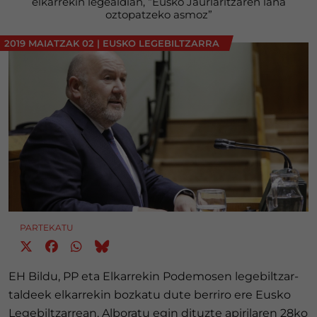
elkarrekin legealdian, “Eusko Jaurlaritzaren lana
oztopatzeko asmoz”
2019 MAIATZAK 02
|
EUSKO LEGEBILTZARRA
PARTEKATU
EH Bildu, PP eta Elkarrekin Podemosen legebiltzar-
taldeek elkarrekin bozkatu dute berriro ere Eusko
Legebiltzarrean. Alboratu egin dituzte apirilaren 28ko