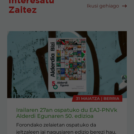
Ikusi gehiago
Zaitez
31 MAIATZA | BERRIA
Irailaren 27an ospatuko du EAJ-PNVk
Alderdi Egunaren 50. edizioa
Forondako zelaietan ospatuko da
jeltzaleen jai nagusiaren edizio berezi hau,