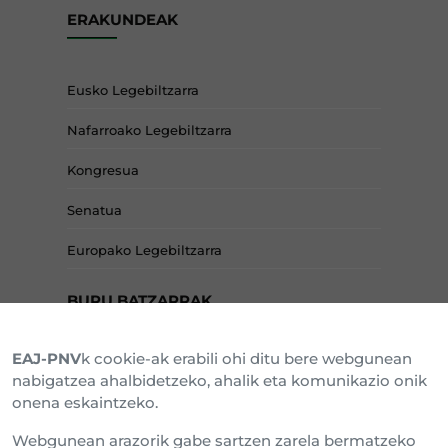
ERAKUNDEAK
Eusko Legebiltzarra
Nafarroako Legebiltzarra
Kongresua
Senatua
Europako Legebiltzarra
BURU BATZARRAK
EAJ-PNV
k cookie-ak erabili ohi ditu bere webgunean
Araba Buru Batzar
nabigatzea ahalbidetzeko, ahalik eta komunikazio onik
onena eskaintzeko.
Bizkai Buru Batzar
Webgunean arazorik gabe sartzen zarela bermatzeko