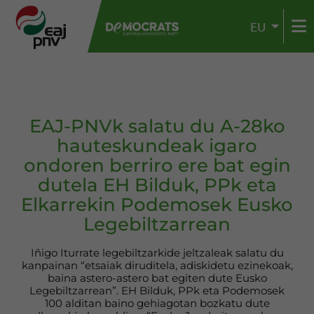
EU
EAJ-PNVk salatu du A-28ko
hauteskundeak igaro
ondoren berriro ere bat egin
dutela EH Bilduk, PPk eta
Elkarrekin Podemosek Eusko
Legebiltzarrean
Iñigo Iturrate legebiltzarkide jeltzaleak salatu du
kanpainan “etsaiak diruditela, adiskidetu ezinekoak,
baina astero-astero bat egiten dute Eusko
Legebiltzarrean”. EH Bilduk, PPk eta Podemosek
100 alditan baino gehiagotan bozkatu dute