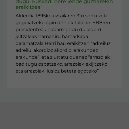
dugu: Euskadi bere jende guztiarekin
eraikitzea"
Alderdia 1895ko uztailaren 31n sortu zela
gogoratzeko egin den ekitaldian, EBBren
presidenteak nabarmendu du alderdi
jeltzaleak hamahiru hamarkada
daramatzala Herri hau eraikitzen “adreiluz
adreilu, akordioz akordio, erakundez
erakunde”, eta ziurtatu duenez “arrazoiak
baditugu ospatzeko, arrazoiak exijitzeko
eta arrazoiak ilusioz beteta egoteko”