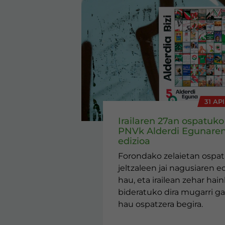
31 AP
Irailaren 27an ospatuko
PNVk Alderdi Egunaren
edizioa
Forondako zelaietan ospa
jeltzaleen jai nagusiaren ed
hau, eta irailean zehar hai
bideratuko dira mugarri ga
hau ospatzera begira.