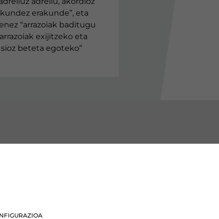
adreiluz adreilu, akordioz
akundez erakunde”, eta
enez “arrazoiak baditugu
arrazoiak exijitzeko eta
lusioz beteta egoteko”
BURU BATZARRAK
Araba Buru Batzar
Bizkai Buru Batzar
NFIGURAZIOA