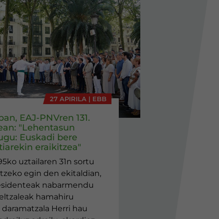
27 APIRILA | EBB
eban, EAJ-PNVren 131.
ean: "Lehentasun
ugu: Euskadi bere
iarekin eraikitzea"
95ko uztailaren 31n sortu
tzeko egin den ekitaldian,
esidenteak nabarmendu
jeltzaleak hamahiru
daramatzala Herri hau