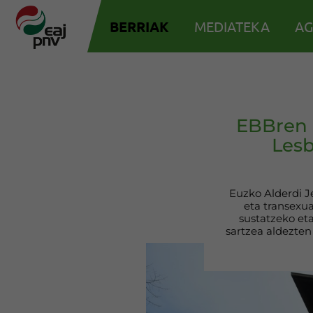
BERRIAK
MEDIATEKA
AG
EBBren 
Lesb
Euzko Alderdi J
eta transexua
sustatzeko et
sartzea aldezten