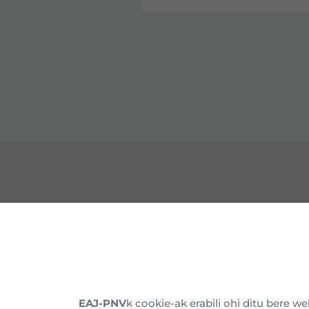
HARREMANETARAKO
EZA
Gure Egoitzak
Barn
Alderdikidetu
Histo
EAJ-PNV
k cookie-ak erabili ohi ditu bere 