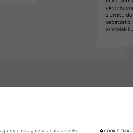
eraikitzen “
akordio, er
ziurtatu du
ospatzeko, 
arrazoiak i
GUTU EAJ-PNV
ERAKUNDEAK
e erakundea
Eusko Legebiltzarra
ria eta ideologia
Nafarroako Legebiltzarra
webgunean nabigatzea ahalbidetzeko,
COOKIE-EN KO