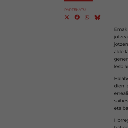
PARTEKATU
Emaku
jotze
jotze
alde l
gener
lesbia
Halabe
dien 
erreal
saihes
eta b
Horre
bat e