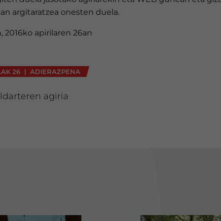
an argitaratzea onesten duela.
, 2016ko apirilaren 26an
LAK 26 | ADIERAZPENA
ldarteren agiria