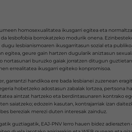
meen homosexualitatea ikusgarri egitea eta normaltza
a da lesbofobia borrokatzeko modurik onena. Ezinbestek
n dugu lesbianismoaren ikusgarritasun sozial eta publik
an egitea, geure gain hartzen dugularik aniztasun sexuala
o nortasunari buruzko gaiak jorratzen ditugun guztieta
nen errealitatea ikusgarri egiteko konpromisoa.
r, garrantzi handikoa ere bada lesbianei zuzenean eragi
legeria hobetzeko adostasun zabalak lortzea, pertsona h
itatea aintzat hartzeko eta berdintasunaren kontrako e
ten saiatzeko; edozein kasutan, kontrajarriak izan dait
abes bereziak merezi duten interesak zainduz.
gatik guztiagatik, EAJ-PNV lerro hauen bidez adierazten
giten duela jasotako agiriarekin eta WEB gunean eta giz