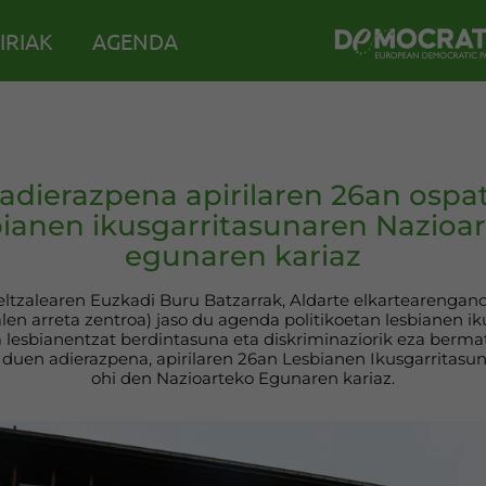
IRIAK
AGENDA
adierazpena apirilaren 26an ospa
ianen ikusgarritasunaren Nazioa
egunaren kariaz
eltzalearen Euzkadi Buru Batzarrak, Aldarte elkartearengandi
len arreta zentroa) jaso du agenda politikoetan lesbianen i
a lesbianentzat berdintasuna eta diskriminaziorik eza berma
 duen adierazpena, apirilaren 26an Lesbianen Ikusgarritasu
ohi den Nazioarteko Egunaren kariaz.