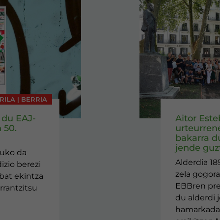
IRILA | BERRIA
 du EAJ-
Aitor Est
 50.
urteurren
bakarra d
jende guzt
tuko da
Alderdia 18
izio berezi
zela gogora
nbat ekintza
EBBren pr
rrantzitsu
du alderdi 
hamarkada 