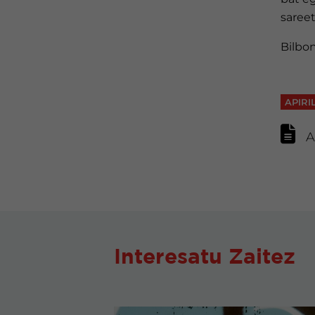
sareet
Bilbon
APIRI
A
Interesatu Zaitez