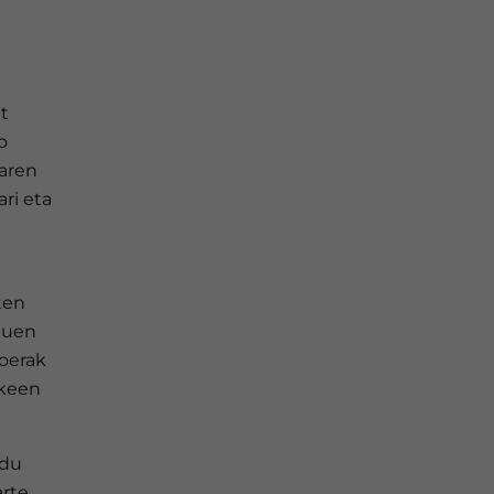
t
o
oaren
ri eta
n
ten
auen
goerak
ezkeen
 du
arte