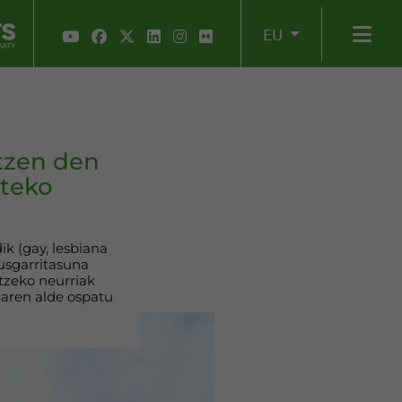
EU
tzen den
rteko
k (gay, lesbiana
kusgarritasuna
tzeko neurriak
naren alde ospatu