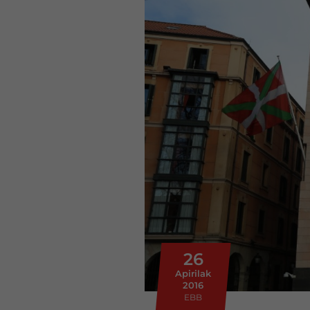
26
Apirilak
2016
EBB