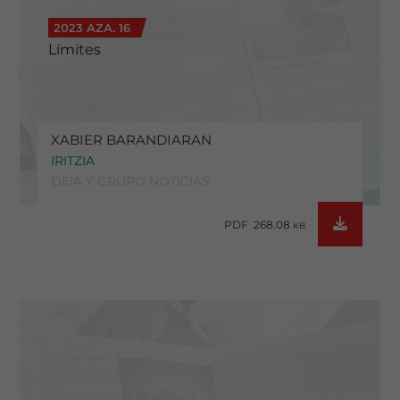
2023 AZA. 16
Límites
XABIER BARANDIARAN
IRITZIA
DEIA Y GRUPO NOTICIAS
PDF 268.08
KB