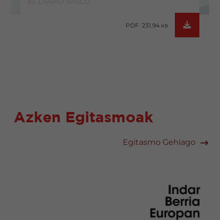
EL DIARIO VASCO
PDF 231.94
KB
Azken Egitasmoak
Egitasmo Gehiago