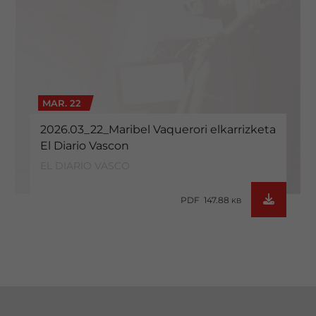
MAR. 22
2026.03_22_Maribel Vaquerori elkarrizketa
El Diario Vascon
EL DIARIO VASCO
PDF 147.88
KB