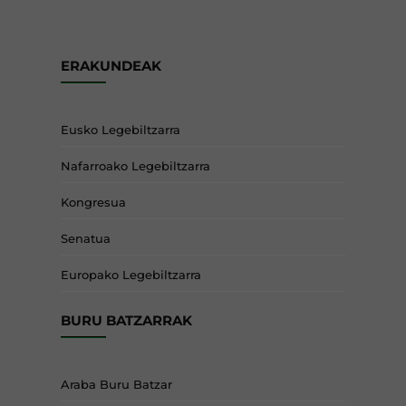
ERAKUNDEAK
Eusko Legebiltzarra
Nafarroako Legebiltzarra
Kongresua
Senatua
Europako Legebiltzarra
BURU BATZARRAK
Araba Buru Batzar