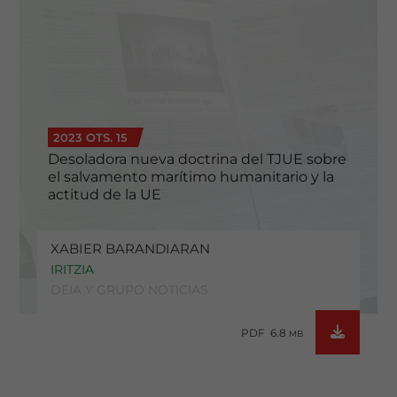
2023 OTS. 15
Desoladora nueva doctrina del TJUE sobre
el salvamento marítimo humanitario y la
actitud de la UE
XABIER BARANDIARAN
IRITZIA
DEIA Y GRUPO NOTICIAS
PDF 6.8
MB