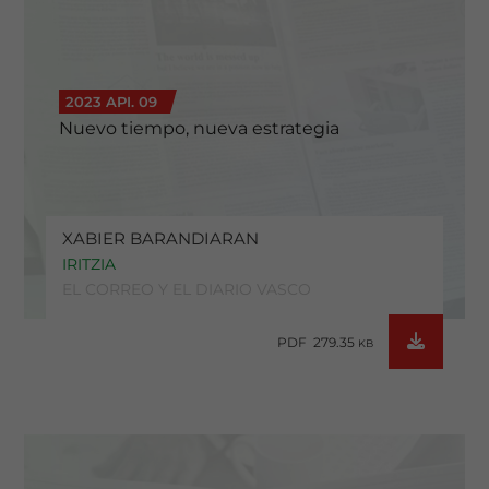
2023 API. 09
Nuevo tiempo, nueva estrategia
XABIER BARANDIARAN
IRITZIA
EL CORREO Y EL DIARIO VASCO
PDF 279.35
KB