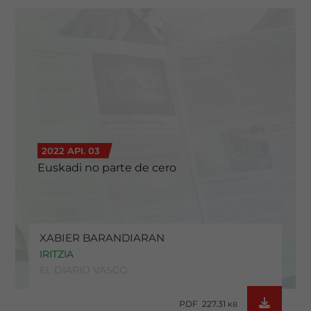
2022 API. 03
Euskadi no parte de cero
XABIER BARANDIARAN
IRITZIA
EL DIARIO VASCO
PDF 227.31
KB