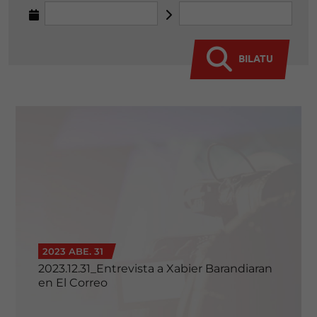
BILATU
2023 ABE. 31
2023.12.31_Entrevista a Xabier Barandiaran
en El Correo