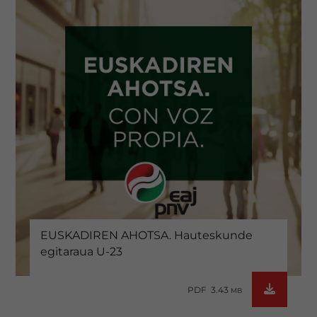
EUSKADIREN AHOTSA. Hauteskunde
egitaraua U-23
PDF 3.43
MB