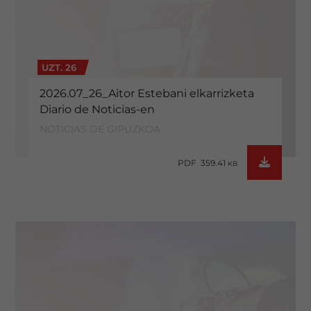
UZT. 26
2026.07_26_Aitor Estebani elkarrizketa
Diario de Noticias-en
NOTICIAS DE GIPUZKOA
PDF 359.41
KB