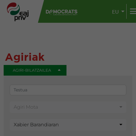
EU
Agiriak
AGIRI-BILATZAILEA
Agiri Mota
Xabier Barandiaran