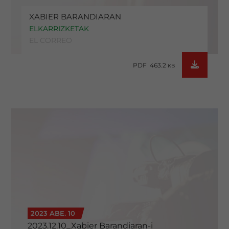
XABIER BARANDIARAN
ELKARRIZKETAK
EL CORREO
PDF 463.2
KB
2023 ABE. 10
2023.12.10_Xabier Barandiaran-i