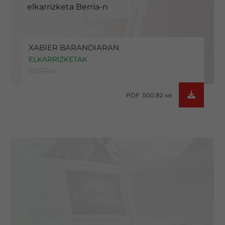
elkarrizketa Berria-n
XABIER BARANDIARAN
ELKARRIZKETAK
BERRIA
PDF 500.82
KB