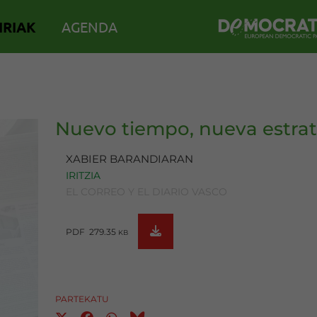
IRIAK
AGENDA
Nuevo tiempo, nueva estrat
XABIER BARANDIARAN
IRITZIA
EL CORREO Y EL DIARIO VASCO
PDF 279.35
KB
PARTEKATU