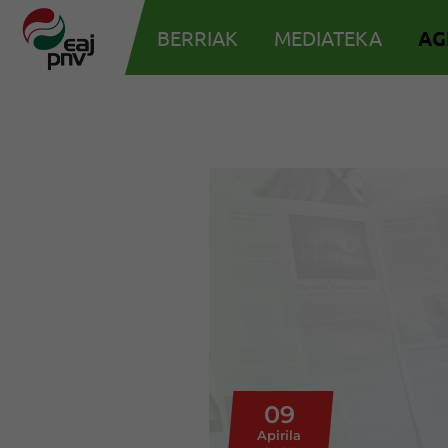
BERRIAK
MEDIATEKA
AG
09
Apirila