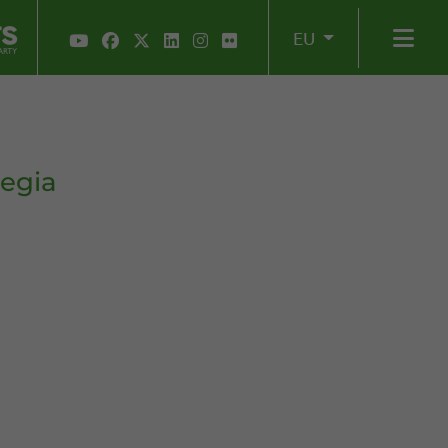
EU
egia