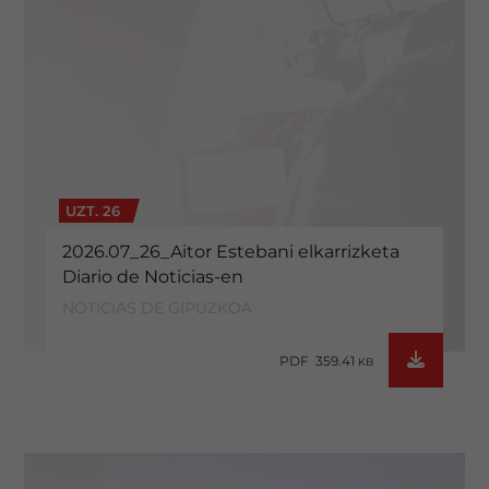
UZT. 26
2026.07_26_Aitor Estebani elkarrizketa
Diario de Noticias-en
NOTICIAS DE GIPUZKOA
PDF 359.41
KB