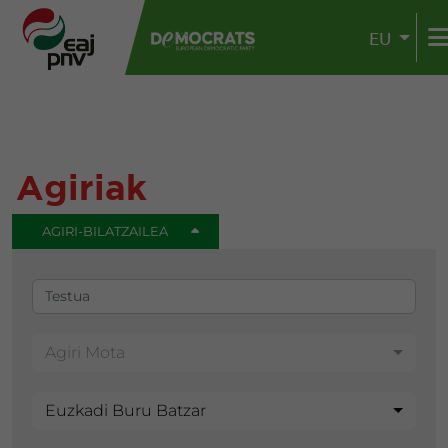
EU
Agiriak
AGIRI-BILATZAILEA
Agiri Mota
Euzkadi Buru Batzar