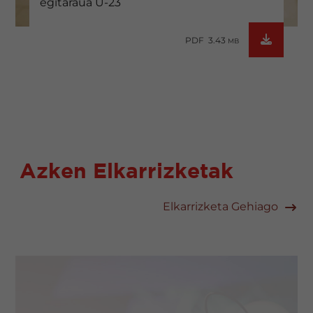
egitaraua U-23
PDF 3.43
MB
Azken Elkarrizketak
Elkarrizketa Gehiago