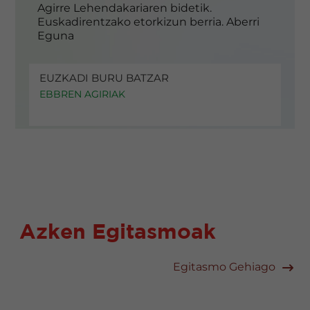
Agirre Lehendakariaren bidetik.
Euskadirentzako etorkizun berria. Aberri
Eguna
EUZKADI BURU BATZAR
EBBREN AGIRIAK
Azken Egitasmoak
Egitasmo Gehiago