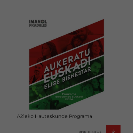
A21eko Hauteskunde Programa
PDF 8.58
MB