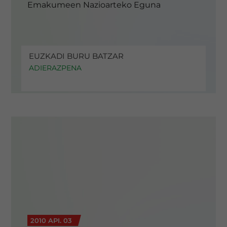
Emakumeen Nazioarteko Eguna
EUZKADI BURU BATZAR
ADIERAZPENA
2010 API. 03