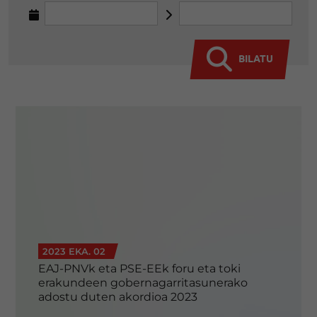
BILATU
2023 EKA. 02
EAJ-PNVk eta PSE-EEk foru eta toki
erakundeen gobernagarritasunerako
adostu duten akordioa 2023