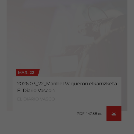
MAR. 22
2026.03_22_Maribel Vaquerori elkarrizketa
El Diario Vascon
EL DIARIO VASCO
PDF 147.88
KB