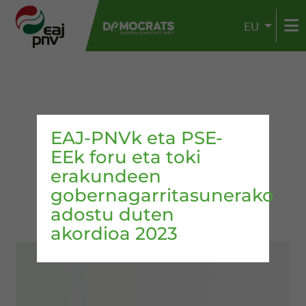
EU
EAJ-PNVk eta PSE-
EEk foru eta toki
erakundeen
gobernagarritasunerako
adostu duten
akordioa 2023