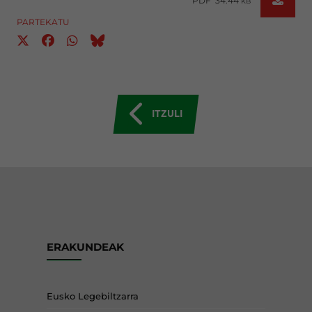
PDF 34.44
KB
PARTEKATU
ITZULI
ERAKUNDEAK
Eusko Legebiltzarra