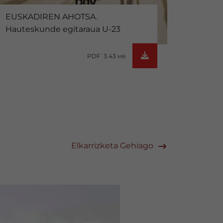
EUSKADIREN AHOTSA.
Hauteskunde egitaraua U-23
PDF 3.43
MB
Elkarrizketa Gehiago