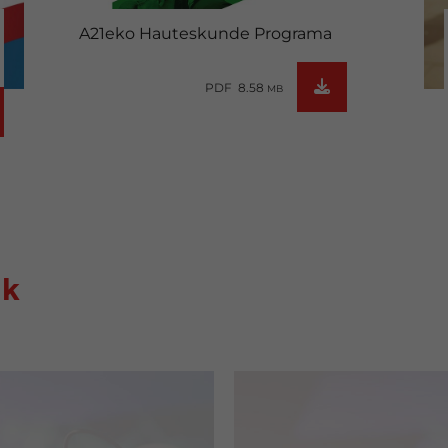
A21eko Hauteskunde Programa
PDF 8.58
MB
ak