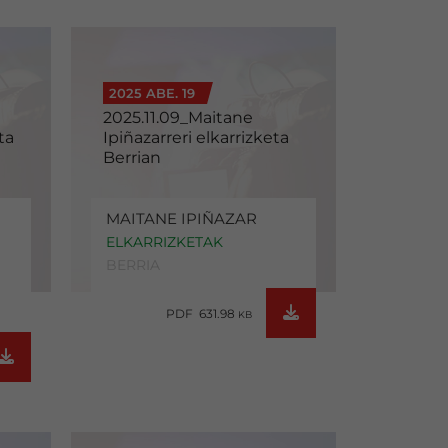
2025 ABE. 19
2025.11.09_Maitane
ta
Ipiñazarreri elkarrizketa
Berrian
MAITANE IPIÑAZAR
ELKARRIZKETAK
BERRIA
PDF 631.98
KB