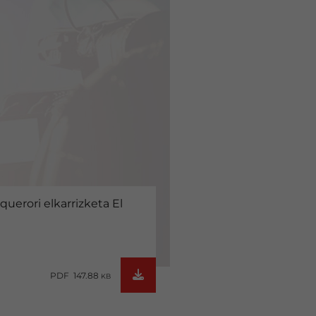
uerori elkarrizketa El
PDF 147.88
KB