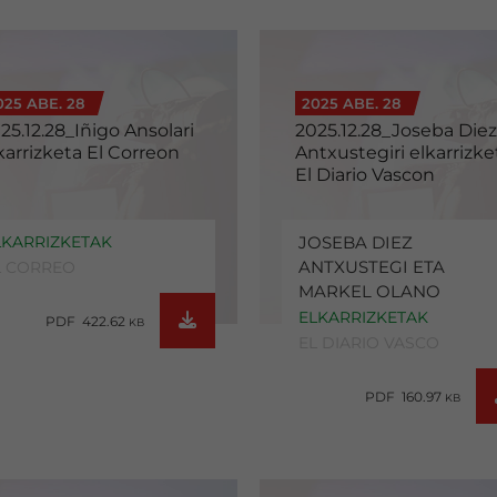
025 ABE. 28
2025 ABE. 28
25.12.28_Iñigo Ansolari
2025.12.28_Joseba Diez
karrizketa El Correon
Antxustegiri elkarrizke
El Diario Vascon
LKARRIZKETAK
JOSEBA DIEZ
ANTXUSTEGI ETA
L CORREO
MARKEL OLANO
ELKARRIZKETAK
PDF 422.62
KB
EL DIARIO VASCO
PDF 160.97
KB