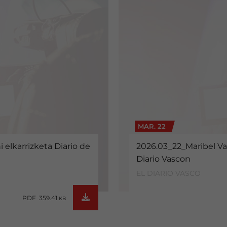
MAR. 22
 elkarrizketa Diario de
2026.03_22_Maribel Vaq
Diario Vascon
EL DIARIO VASCO
PDF 359.41
KB