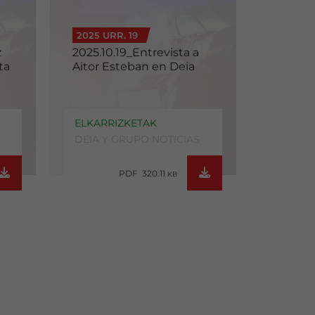
2025 URR. 19
z
2025.10.19_Entrevista a
ta
Aitor Esteban en Deia
ELKARRIZKETAK
DEIA Y GRUPO NOTICIAS
PDF 320.11
KB