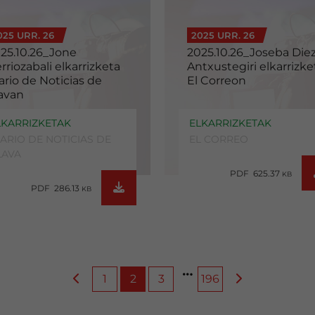
025 URR. 26
2025 URR. 26
25.10.26_Jone
2025.10.26_Joseba Die
rriozabali elkarrizketa
Antxustegiri elkarrizke
ario de Noticias de
El Correon
avan
LKARRIZKETAK
ELKARRIZKETAK
IARIO DE NOTICIAS DE
EL CORREO
LAVA
PDF 625.37
KB
PDF 286.13
KB
1
2
3
196