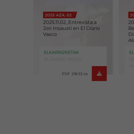
2025 AZA. 02
2
2025.11.02_Entrevista a
20
Jon Insausti en El Diario
Be
Vasco
Di
Al
ELKARRIZKETAK
E
EL DIARIO VASCO
D
Á
PDF 218.53
KB