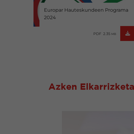
Europar Hauteskundeen Programa
2024
PDF 2.35
MB
Azken Elkarrizket