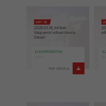
URT. 18
2
2026.01.18_Mribel
20
Vaquerori elkarrizketa
el
Deian
ELKARRIZKETAK
E
DEIA
E
PDF 247.23
KB