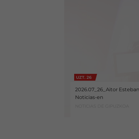
UZT. 26
2026.07_26_Aitor Estebani
Noticias-en
NOTICIAS DE GIPUZKOA