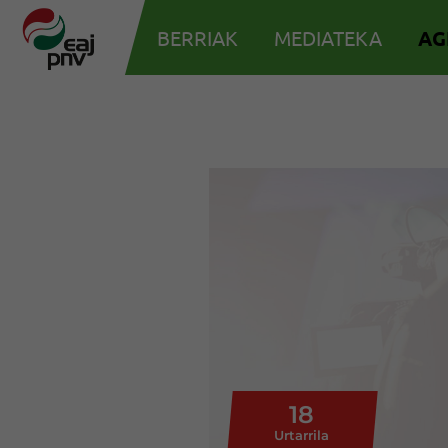
BERRIAK
MEDIATEKA
AG
18
Urtarrila