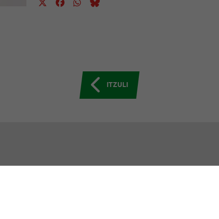
ITZULI
GUTU EAJ-PNV
ERAKUNDEAK
e erakundea
Eusko Legebiltzarra