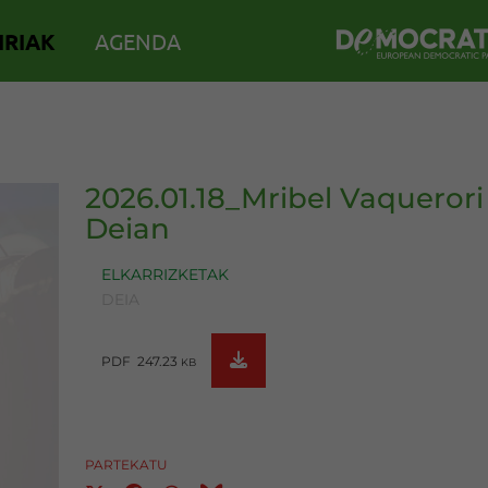
IRIAK
AGENDA
2026.01.18_Mribel Vaquerori 
Deian
ELKARRIZKETAK
DEIA
PDF 247.23
KB
PARTEKATU