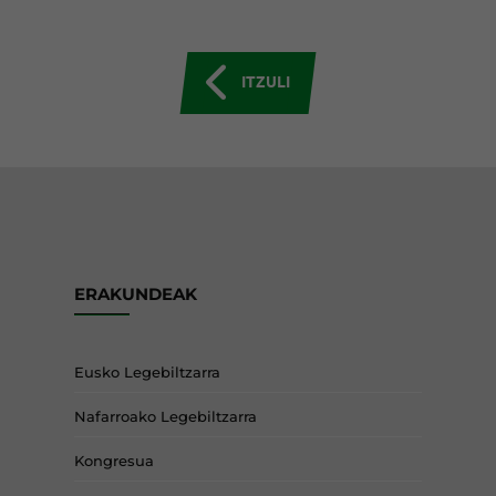
ITZULI
ERAKUNDEAK
Eusko Legebiltzarra
Nafarroako Legebiltzarra
Kongresua