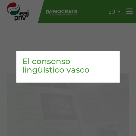
EU
El consenso
lingüístico vasco