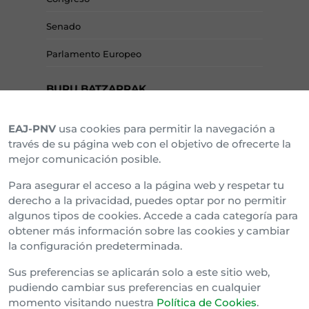
Senado
Parlamento Europeo
BURU BATZARRAK
EAJ-PNV
usa cookies para permitir la navegación a
Araba Buru Batzar
través de su página web con el objetivo de ofrecerte la
mejor comunicación posible.
Bizkai Buru Batzar
Para asegurar el acceso a la página web y respetar tu
Gipuzko Buru Batzar
derecho a la privacidad, puedes optar por no permitir
algunos tipos de cookies. Accede a cada categoría para
Ipar Buru Batzar
obtener más información sobre las cookies y cambiar
la configuración predeterminada.
Napar Buru Batzar
Sus preferencias se aplicarán solo a este sitio web,
pudiendo cambiar sus preferencias en cualquier
momento visitando nuestra
Política de Cookies
.