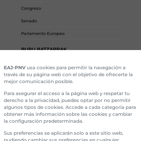
Congreso
Senado
Parlamento Europeo
BURU BATZARRAK
EAJ-PNV
usa cookies para permitir la navegación a
Araba Buru Batzar
través de su página web con el objetivo de ofrecerte la
mejor comunicación posible.
Bizkai Buru Batzar
Para asegurar el acceso a la página web y respetar tu
Gipuzko Buru Batzar
derecho a la privacidad, puedes optar por no permitir
algunos tipos de cookies. Accede a cada categoría para
Ipar Buru Batzar
obtener más información sobre las cookies y cambiar
la configuración predeterminada.
Napar Buru Batzar
Sus preferencias se aplicarán solo a este sitio web,
pudiendo cambiar sus preferencias en cualquier