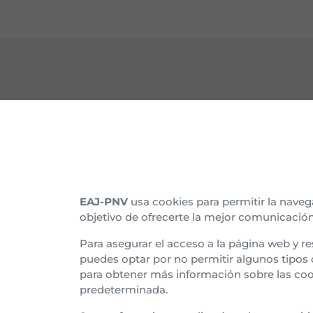
CONTACTO
CON
Nuestras sedes
Organ
Afíliate
Histo
EAJ-PNV
usa cookies para permitir la naveg
objetivo de ofrecerte la mejor comunicación
Suscríbete al boletín
Asam
Para asegurar el acceso a la página web y re
Tran
puedes optar por no permitir algunos tipos
para obtener más información sobre las coo
Euzk
predeterminada.