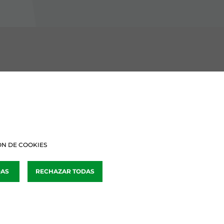
BURU BATZARRAK
Araba Buru Batzar
Bizkai Buru Batzar
N DE COOKIES
Gipuzko Buru Batzar
DAS
RECHAZAR TODAS
Ipar Buru Batzar
Napar Buru Batzar