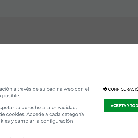
OCE EAJ-PNV
INSTITUCIONES
ización interna
Parlamento Vasco
ria e ideología
Parlamento de Navarra
ación a través de su página web con el
CONFIGURACIÓ
 posible.
blea general
Congreso
ACEPTAR TO
spetar tu derecho a la privacidad,
sparencia
Senado
 de cookies. Accede a cada categoría
kies y cambiar la configuración
o Gaztedi
Parlamento Europeo