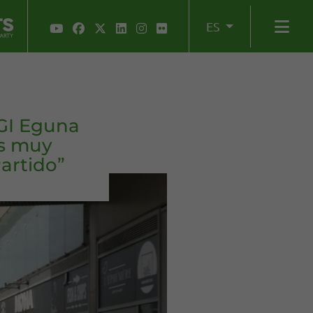
ES
EGI Eguna
is muy
artido”