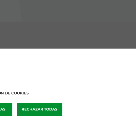
BURU BATZARRAK
Araba Buru Batzar
Bizkai Buru Batzar
N DE COOKIES
Gipuzko Buru Batzar
DAS
RECHAZAR TODAS
Ipar Buru Batzar
Napar Buru Batzar