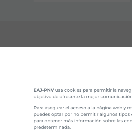
CONTACTO
CON
Nuestras sedes
Organ
Afíliate
Histo
EAJ-PNV
usa cookies para permitir la naveg
objetivo de ofrecerte la mejor comunicación
Suscríbete al boletín
Asam
Para asegurar el acceso a la página web y re
Tran
puedes optar por no permitir algunos tipos
para obtener más información sobre las coo
Euzk
predeterminada.