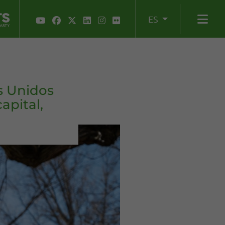
ES
s Unidos
apital,