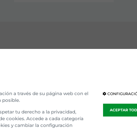
OCE EAJ-PNV
INSTITUCIONES
ización interna
Parlamento Vasco
ria e ideología
Parlamento de Navarra
ación a través de su página web con el
CONFIGURACIÓ
 posible.
blea general
Congreso
ACEPTAR TO
spetar tu derecho a la privacidad,
sparencia
Senado
 de cookies. Accede a cada categoría
kies y cambiar la configuración
o Gaztedi
Parlamento Europeo