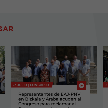
SAR
23 JULIO |
CONGRESO
12
Representantes de EAJ-PNV
en Bizkaia y Araba acuden al
Congreso para reclamar al