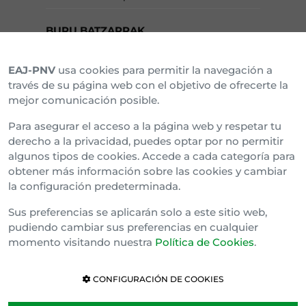
BURU BATZARRAK
EAJ-PNV
usa cookies para permitir la navegación a
Araba Buru Batzar
través de su página web con el objetivo de ofrecerte la
mejor comunicación posible.
Bizkai Buru Batzar
Para asegurar el acceso a la página web y respetar tu
Gipuzko Buru Batzar
derecho a la privacidad, puedes optar por no permitir
algunos tipos de cookies. Accede a cada categoría para
Ipar Buru Batzar
obtener más información sobre las cookies y cambiar
la configuración predeterminada.
Napar Buru Batzar
Sus preferencias se aplicarán solo a este sitio web,
pudiendo cambiar sus preferencias en cualquier
momento visitando nuestra
Política de Cookies
.
CONFIGURACIÓN DE COOKIES