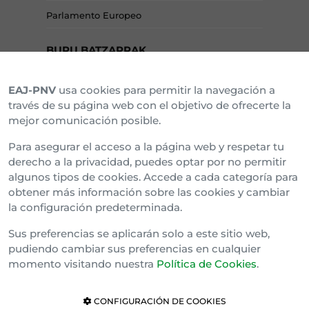
Parlamento Europeo
BURU BATZARRAK
EAJ-PNV
usa cookies para permitir la navegación a
Araba Buru Batzar
través de su página web con el objetivo de ofrecerte la
mejor comunicación posible.
Bizkai Buru Batzar
Para asegurar el acceso a la página web y respetar tu
Gipuzko Buru Batzar
derecho a la privacidad, puedes optar por no permitir
algunos tipos de cookies. Accede a cada categoría para
Ipar Buru Batzar
obtener más información sobre las cookies y cambiar
la configuración predeterminada.
Napar Buru Batzar
Sus preferencias se aplicarán solo a este sitio web,
pudiendo cambiar sus preferencias en cualquier
momento visitando nuestra
Política de Cookies
.
CONFIGURACIÓN DE COOKIES