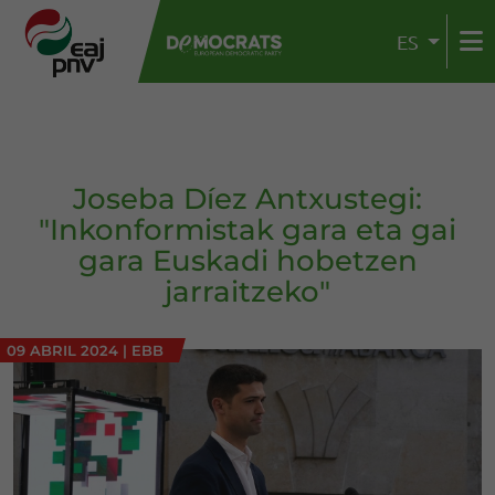
ES
Joseba Díez Antxustegi:
"Inkonformistak gara eta gai
gara Euskadi hobetzen
jarraitzeko"
09 ABRIL 2024
|
EBB