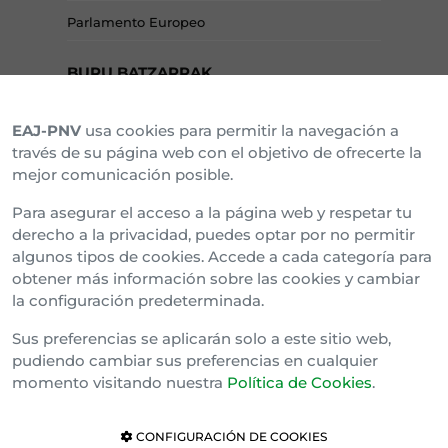
Parlamento Europeo
BURU BATZARRAK
EAJ-PNV
usa cookies para permitir la navegación a
Araba Buru Batzar
través de su página web con el objetivo de ofrecerte la
mejor comunicación posible.
Bizkai Buru Batzar
Para asegurar el acceso a la página web y respetar tu
Gipuzko Buru Batzar
derecho a la privacidad, puedes optar por no permitir
algunos tipos de cookies. Accede a cada categoría para
Ipar Buru Batzar
obtener más información sobre las cookies y cambiar
la configuración predeterminada.
Napar Buru Batzar
Sus preferencias se aplicarán solo a este sitio web,
pudiendo cambiar sus preferencias en cualquier
momento visitando nuestra
Política de Cookies
.
CONFIGURACIÓN DE COOKIES