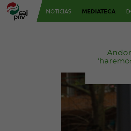
NOTICIAS
MEDIATECA
D
Andon
‘haremo