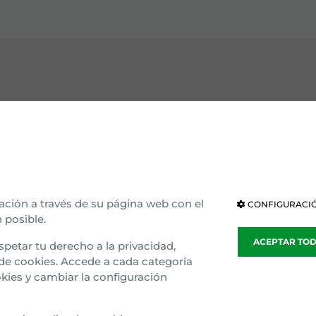
OCE EAJ-PNV
INSTITUCIONES
ización interna
Parlamento Vasco
ria e ideología
Parlamento de Navarra
ación a través de su página web con el
CONFIGURACIÓ
 posible.
blea general
Congreso
ACEPTAR TO
spetar tu derecho a la privacidad,
sparencia
Senado
 de cookies. Accede a cada categoría
kies y cambiar la configuración
o Gaztedi
Parlamento Europeo