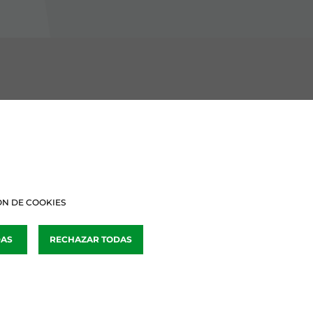
BURU BATZARRAK
Araba Buru Batzar
Bizkai Buru Batzar
N DE COOKIES
Gipuzko Buru Batzar
DAS
RECHAZAR TODAS
Ipar Buru Batzar
Napar Buru Batzar