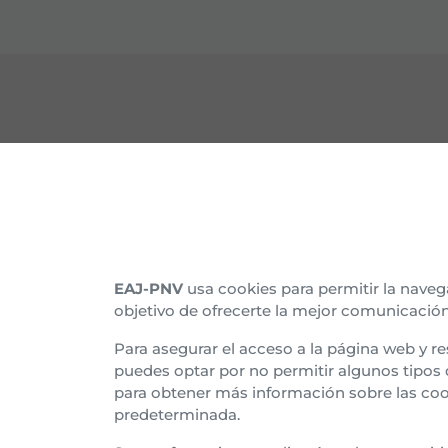
CONTACTO
CON
Nuestras sedes
Organ
Afíliate
Histo
EAJ-PNV
usa cookies para permitir la naveg
objetivo de ofrecerte la mejor comunicación
Suscríbete al boletín
Asam
Para asegurar el acceso a la página web y re
Tran
puedes optar por no permitir algunos tipos
para obtener más información sobre las coo
Euzk
predeterminada.