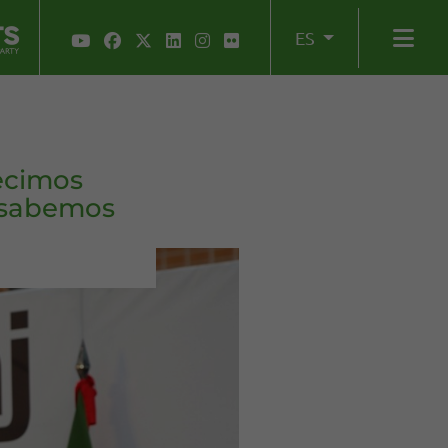
ES
ecimos
 sabemos