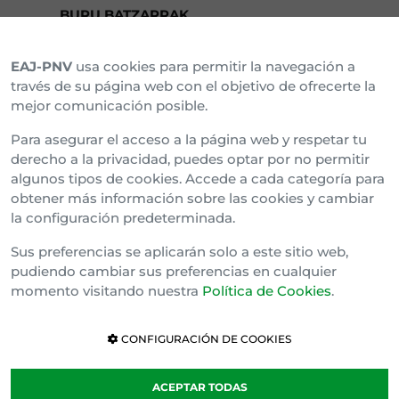
BURU BATZARRAK
EAJ-PNV
usa cookies para permitir la navegación a
Araba Buru Batzar
través de su página web con el objetivo de ofrecerte la
mejor comunicación posible.
Bizkai Buru Batzar
Para asegurar el acceso a la página web y respetar tu
Gipuzko Buru Batzar
derecho a la privacidad, puedes optar por no permitir
algunos tipos de cookies. Accede a cada categoría para
Ipar Buru Batzar
obtener más información sobre las cookies y cambiar
la configuración predeterminada.
Napar Buru Batzar
Sus preferencias se aplicarán solo a este sitio web,
pudiendo cambiar sus preferencias en cualquier
momento visitando nuestra
Política de Cookies
.
CONFIGURACIÓN DE COOKIES
ACEPTAR TODAS