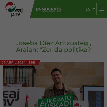
ES
Joseba Díez Antxustegi,
Araian: "Zer da politika?
07 ABRIL 2024
|
EBB