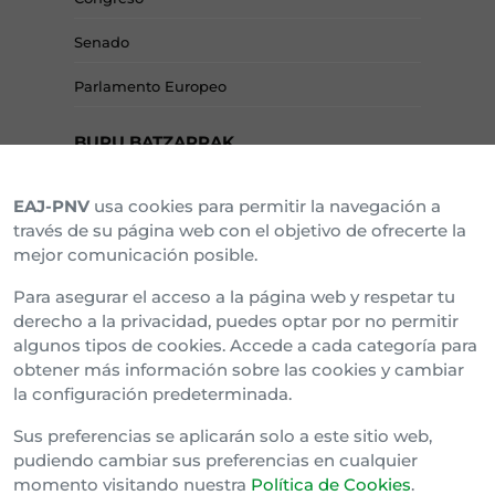
Senado
Parlamento Europeo
BURU BATZARRAK
EAJ-PNV
usa cookies para permitir la navegación a
Araba Buru Batzar
través de su página web con el objetivo de ofrecerte la
mejor comunicación posible.
Bizkai Buru Batzar
Para asegurar el acceso a la página web y respetar tu
Gipuzko Buru Batzar
derecho a la privacidad, puedes optar por no permitir
algunos tipos de cookies. Accede a cada categoría para
Ipar Buru Batzar
obtener más información sobre las cookies y cambiar
la configuración predeterminada.
Napar Buru Batzar
Sus preferencias se aplicarán solo a este sitio web,
pudiendo cambiar sus preferencias en cualquier
momento visitando nuestra
Política de Cookies
.