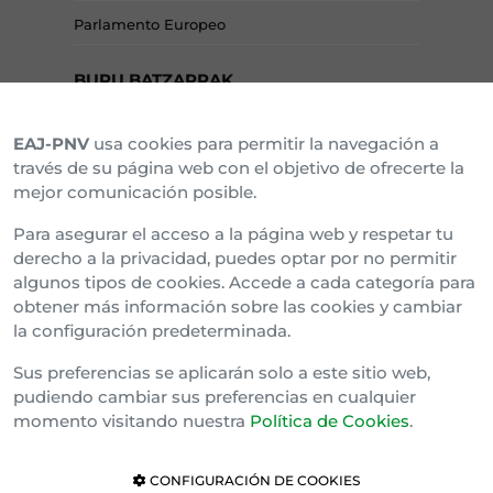
Parlamento Europeo
BURU BATZARRAK
EAJ-PNV
usa cookies para permitir la navegación a
Araba Buru Batzar
través de su página web con el objetivo de ofrecerte la
mejor comunicación posible.
Bizkai Buru Batzar
Para asegurar el acceso a la página web y respetar tu
Gipuzko Buru Batzar
derecho a la privacidad, puedes optar por no permitir
algunos tipos de cookies. Accede a cada categoría para
Ipar Buru Batzar
obtener más información sobre las cookies y cambiar
la configuración predeterminada.
Napar Buru Batzar
Sus preferencias se aplicarán solo a este sitio web,
pudiendo cambiar sus preferencias en cualquier
momento visitando nuestra
Política de Cookies
.
CONFIGURACIÓN DE COOKIES