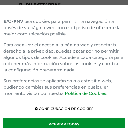
BURU BATZARRAK
EAJ-PNV
usa cookies para permitir la navegación a
Araba Buru Batzar
través de su página web con el objetivo de ofrecerte la
mejor comunicación posible.
Bizkai Buru Batzar
Para asegurar el acceso a la página web y respetar tu
Gipuzko Buru Batzar
derecho a la privacidad, puedes optar por no permitir
algunos tipos de cookies. Accede a cada categoría para
Ipar Buru Batzar
obtener más información sobre las cookies y cambiar
la configuración predeterminada.
Napar Buru Batzar
Sus preferencias se aplicarán solo a este sitio web,
pudiendo cambiar sus preferencias en cualquier
momento visitando nuestra
Política de Cookies
.
CONFIGURACIÓN DE COOKIES
ACEPTAR TODAS