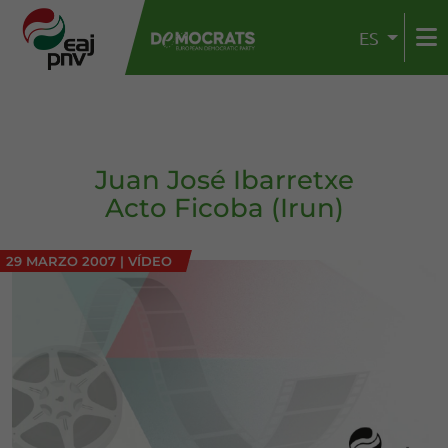
ES
Juan José Ibarretxe
Acto Ficoba (Irun)
29 MARZO 2007
|
VÍDEO