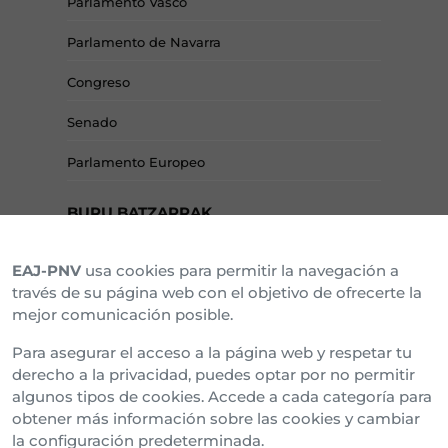
Parlamento Vasco
Parlamento de Navarra
Congreso
Senado
Parlamento Europeo
BURU BATZARRAK
EAJ-PNV
usa cookies para permitir la navegación a
Araba Buru Batzar
través de su página web con el objetivo de ofrecerte la
mejor comunicación posible.
Bizkai Buru Batzar
Para asegurar el acceso a la página web y respetar tu
Gipuzko Buru Batzar
derecho a la privacidad, puedes optar por no permitir
algunos tipos de cookies. Accede a cada categoría para
Ipar Buru Batzar
obtener más información sobre las cookies y cambiar
la configuración predeterminada.
Napar Buru Batzar