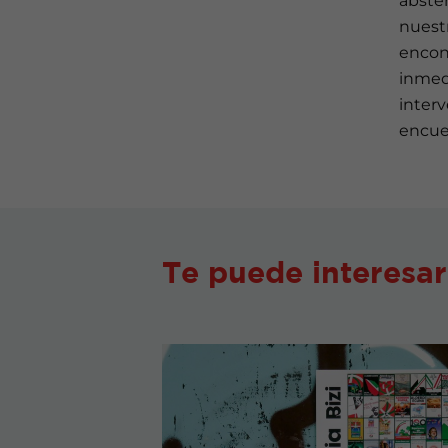
absten
nuest
encont
inmedi
interv
encue
Te puede interesar