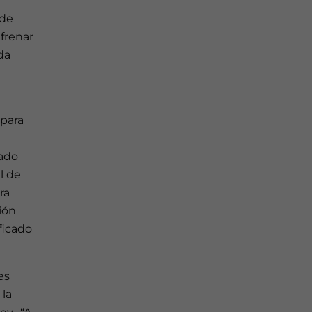
 de
 frenar
da
 para
tado
l de
ra
ión
ificado
es
 la