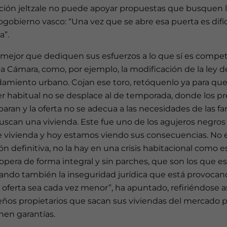
ción jeltzale no puede apoyar propuestas que busquen l
ogobierno vasco: “Una vez que se abre esa puerta es difíc
a”.
a mejor que dediquen sus esfuerzos a lo que sí es compe
a Cámara, como, por ejemplo, la modificación de la ley d
damiento urbano. Cojan ese toro, retóquenlo ya para que
er habitual no se desplace al de temporada, donde los pr
paran y la oferta no se adecua a las necesidades de las fa
scan una vivienda. Este fue uno de los agujeros negros 
e vivienda y hoy estamos viendo sus consecuencias. No e
ón definitiva, no la hay en una crisis habitacional como es
opera de forma integral y sin parches, que son los que e
ando también la inseguridad jurídica que está provoca
 oferta sea cada vez menor”, ha apuntado, refiriéndose as
ños propietarios que sacan sus viviendas del mercado 
nen garantías.