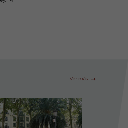
ey. “A
Ver más