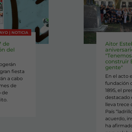
AYO | NOTICIA
7 de
Aitor Este
ón del
aniversar
"Tenemos 
construir
cogerán
gente"
gran fiesta
En el acto 
arán a cabo
fundación d
 mes de
1895, el pr
o de
destacado q
ito.
lleva trece
País “ladrill
acuerdo, ins
ha afirmad