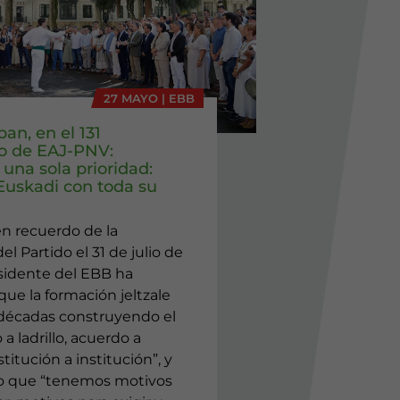
27 MAYO | EBB
ban, en el 131
io de EAJ-PNV:
una sola prioridad:
 Euskadi con toda su
en recuerdo de la
el Partido el 31 de julio de
esidente del EBB ha
ue la formación jeltzale
 décadas construyendo el
o a ladrillo, acuerdo a
titución a institución”, y
o que “tenemos motivos