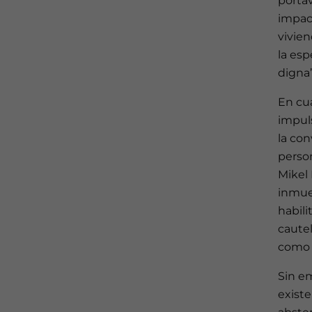
portav
impact
vivien
la esp
digna”
En cua
impuls
la con
perso
Mikel 
inmueb
habili
cautel
como 
Sin em
existe