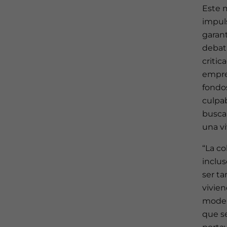
Este 
impuls
garant
debat
critic
empre
fondos
culpa
buscar
una vi
“La c
inclus
ser t
vivien
modelo
que se