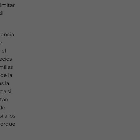
imitar
il
tencia
e
 el
ecios
milias
de la
s la
ta si
stán
ndo
í a los
porque