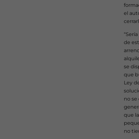
forma
el aut
cerrarl
“Serí
de est
arren
alquil
se dis
que bu
Ley d
soluci
no se 
gener
que la
peque
no tie