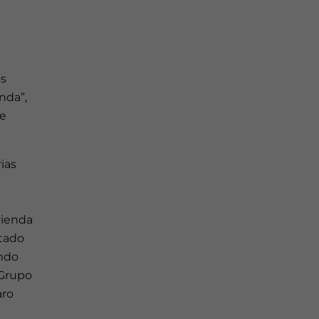
os
nda”,
le
ias
vienda
tado
ando
 Grupo
aro