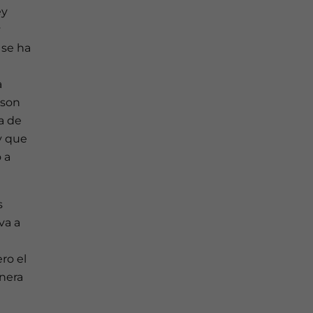
ey
y
 se ha
a
 son
a de
y que
 a
s
va a
ero el
anera