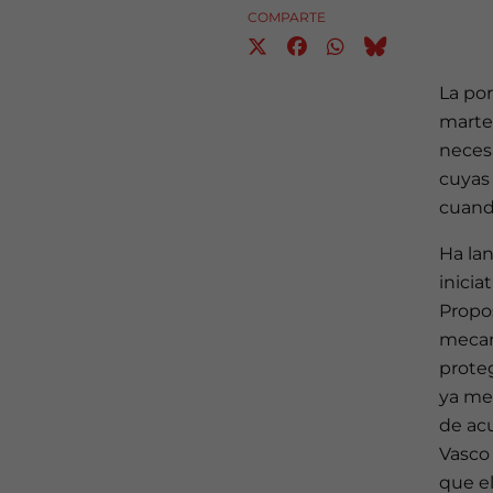
COMPARTE
La por
marte
necesa
cuyas 
cuando
Ha lan
inicia
Propos
mecan
prote
ya me
de acu
Vasco
que el