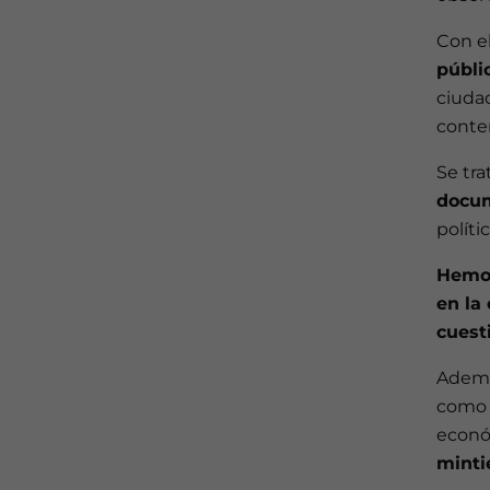
Con el
públi
ciuda
conte
Se tra
docum
polític
Hemos
en la
cuest
Ademá
como e
econó
mint