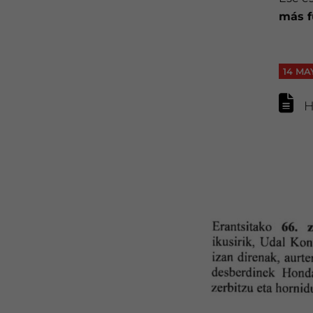
más f
14 MA
Ho