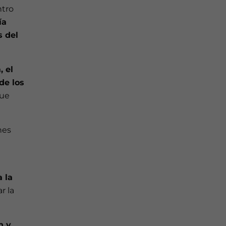
ntro
ía
s del
, el
de los
que
nes
 la
r la
n y