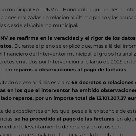
upo municipal EAJ-PNV de Hondarribia quiere desmentir 
ciones realizadas en relación al último pleno y las acusa
das desde el Gobierno municipal.
NV se reafirma en la veracidad y el rigor de los datos
stos.
Durante el pleno se explicó que, más allá del info
l financiero del Interventor municipal, el grupo ha anali
cretos emitidos por Intervención a lo largo de 2025 en l
cogen
repar
os u observaciones al pago de facturas
.
ultado de ese análisis es claro:
68 decretos o relaciones
ras en los que el interventor ha emitido observacione
lado reparos, por un importe total de 13.101.207,37 eu
ta de expedientes en los que, pese a la existencia de est
ncias,
se ha procedido al pago de las facturas
, en alg
 mediante levantamiento de reparo y en otros con
aciones que señalan deficiencias en la tramitación.