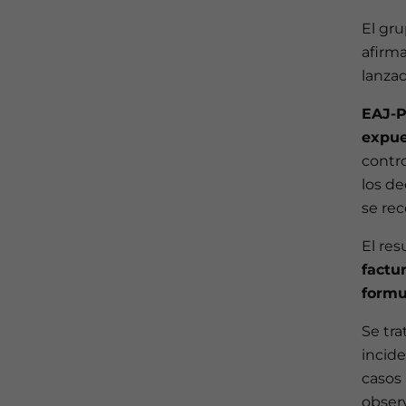
El gr
afirma
lanza
EAJ-P
expue
contro
los de
se re
El res
factu
formu
Se tra
incide
casos
observ