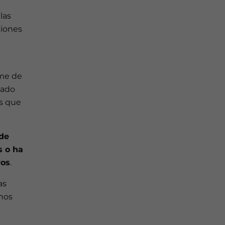
las
ciones
rme de
zado
os que
 de
s o ha
ros
.
as
unos