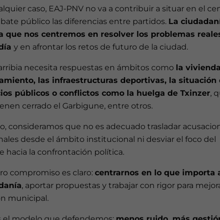
lquier caso, EAJ-PNV no va a contribuir a situar en el ce
bate público las diferencias entre partidos.
La ciudadan
a que nos centremos en resolver los problemas reale
 día
y en afrontar los retos de futuro de la ciudad.
rribia necesita respuestas en ámbitos como
la vivienda
amiento, las infraestructuras deportivas, la situación 
cios públicos o conflictos como la huelga de Txinzer
, 
enen cerrado el Garbigune, entre otros.
llo, consideramos que no es adecuado trasladar acusacio
ales desde el ámbito institucional ni desviar el foco del
 hacia la confrontación política.
ro compromiso es claro:
centrarnos en lo que importa a
danía
, aportar propuestas y trabajar con rigor para mejora
ón municipal.
s el modelo que defendemos:
menos ruido, más gestió