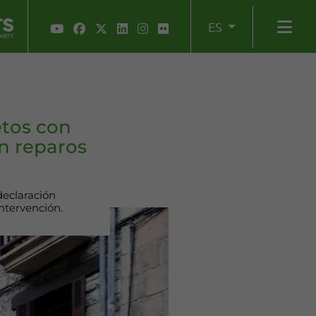
ES
etos con
on reparos
declaración
Intervención.