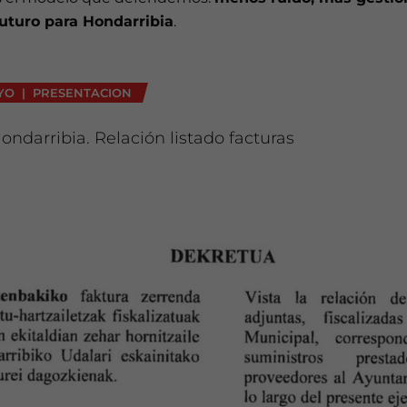
uturo para Hondarribia
.
YO | PRESENTACION
ndarribia. Relación listado facturas