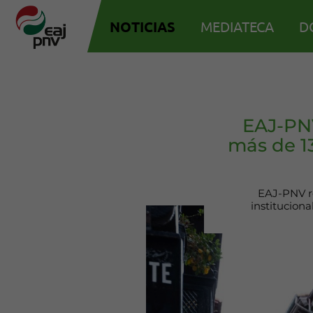
NOTICIAS
MEDIATECA
D
EAJ-PNV
más de 13
EAJ-PNV re
instituciona