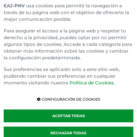
EAJ-PNV
usa cookies para permitir la navegación a
Araba Buru Batzar
través de su página web con el objetivo de ofrecerte la
mejor comunicación posible.
Bizkai Buru Batzar
Para asegurar el acceso a la página web y respetar tu
Gipuzko Buru Batzar
derecho a la privacidad, puedes optar por no permitir
algunos tipos de cookies. Accede a cada categoría para
Ipar Buru Batzar
obtener más información sobre las cookies y cambiar
la configuración predeterminada.
Napar Buru Batzar
Sus preferencias se aplicarán solo a este sitio web,
pudiendo cambiar sus preferencias en cualquier
momento visitando nuestra
Política de Cookies
.
CONFIGURACIÓN DE COOKIES
ACEPTAR TODAS
Política de cookies
RECHAZAR TODAS