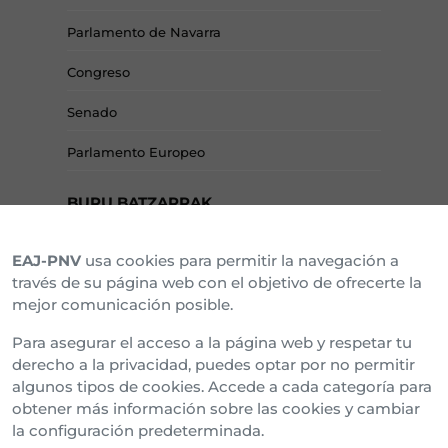
Parlamento de Navarra
Congreso
Senado
Parlamento Europeo
BURU BATZARRAK
EAJ-PNV
usa cookies para permitir la navegación a
Araba Buru Batzar
través de su página web con el objetivo de ofrecerte la
mejor comunicación posible.
Bizkai Buru Batzar
Para asegurar el acceso a la página web y respetar tu
Gipuzko Buru Batzar
derecho a la privacidad, puedes optar por no permitir
algunos tipos de cookies. Accede a cada categoría para
Ipar Buru Batzar
obtener más información sobre las cookies y cambiar
la configuración predeterminada.
Napar Buru Batzar