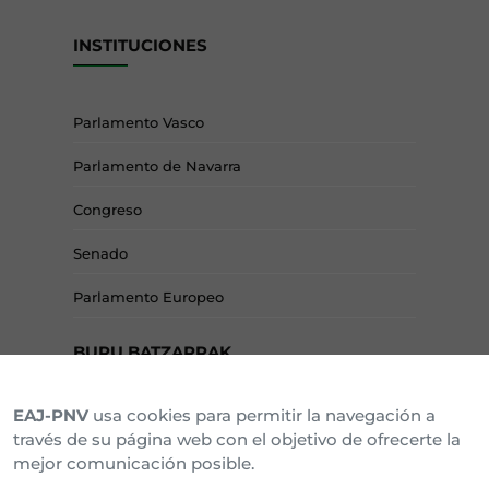
INSTITUCIONES
Parlamento Vasco
Parlamento de Navarra
Congreso
Senado
Parlamento Europeo
BURU BATZARRAK
EAJ-PNV
usa cookies para permitir la navegación a
Araba Buru Batzar
través de su página web con el objetivo de ofrecerte la
mejor comunicación posible.
Bizkai Buru Batzar