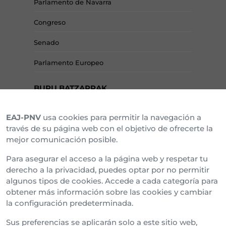
Parlamento de Navarra
Congreso
Senado
Parlamento Europeo
BURU BATZARRAK
EAJ-PNV
usa cookies para permitir la navegación a
Araba Buru Batzar
través de su página web con el objetivo de ofrecerte la
mejor comunicación posible.
Bizkai Buru Batzar
Para asegurar el acceso a la página web y respetar tu
Gipuzko Buru Batzar
derecho a la privacidad, puedes optar por no permitir
algunos tipos de cookies. Accede a cada categoría para
Ipar Buru Batzar
obtener más información sobre las cookies y cambiar
la configuración predeterminada.
Napar Buru Batzar
Sus preferencias se aplicarán solo a este sitio web,