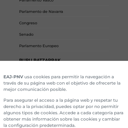
Parlamento Vasco
Parlamento de Navarra
Congreso
Senado
Parlamento Europeo
BURU BATZARRAK
EAJ-PNV
usa cookies para permitir la navegación a
Araba Buru Batzar
través de su página web con el objetivo de ofrecerte la
mejor comunicación posible.
Bizkai Buru Batzar
Para asegurar el acceso a la página web y respetar tu
Gipuzko Buru Batzar
derecho a la privacidad, puedes optar por no permitir
algunos tipos de cookies. Accede a cada categoría para
Ipar Buru Batzar
obtener más información sobre las cookies y cambiar
la configuración predeterminada.
Napar Buru Batzar