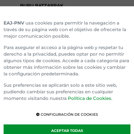
BURU BATZARRAK
EAJ-PNV
usa cookies para permitir la navegación a
Araba Buru Batzar
través de su página web con el objetivo de ofrecerte la
mejor comunicación posible.
Bizkai Buru Batzar
Para asegurar el acceso a la página web y respetar tu
Gipuzko Buru Batzar
derecho a la privacidad, puedes optar por no permitir
algunos tipos de cookies. Accede a cada categoría para
Ipar Buru Batzar
obtener más información sobre las cookies y cambiar
la configuración predeterminada.
Napar Buru Batzar
Sus preferencias se aplicarán solo a este sitio web,
pudiendo cambiar sus preferencias en cualquier
momento visitando nuestra
Política de Cookies
.
CONFIGURACIÓN DE COOKIES
ACEPTAR TODAS