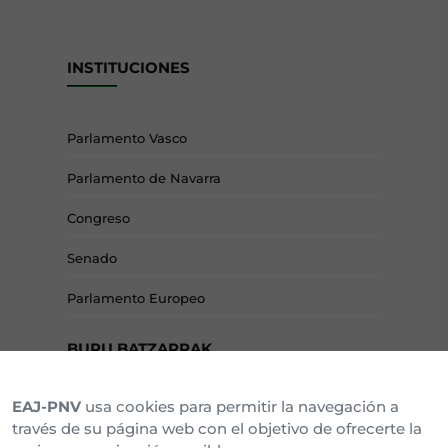
INSTITUCIONES
Parlamento Vasco
Parlamento de Navarra
Congreso
Senado
Parlamento Europeo
BURU BATZARRAK
EAJ-PNV
usa cookies para permitir la navegación a
Araba Buru Batzar
través de su página web con el objetivo de ofrecerte la