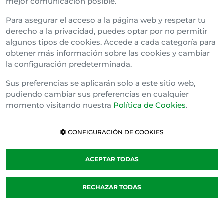
mejor comunicación posible.
Bizkai Buru Batzar
Para asegurar el acceso a la página web y respetar tu
Gipuzko Buru Batzar
derecho a la privacidad, puedes optar por no permitir
algunos tipos de cookies. Accede a cada categoría para
Ipar Buru Batzar
obtener más información sobre las cookies y cambiar
la configuración predeterminada.
Napar Buru Batzar
Sus preferencias se aplicarán solo a este sitio web,
pudiendo cambiar sus preferencias en cualquier
momento visitando nuestra
Política de Cookies
.
CONFIGURACIÓN DE COOKIES
ACEPTAR TODAS
Política de cookies
RECHAZAR TODAS
Cláusula de Confidencialidad
Canal Interno de Información