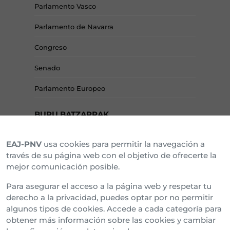
Parlamento Vasco
Parlamento de Navarra
Congreso
Senado
Parlamento Europeo
BURU BATZARRAK
EAJ-PNV
usa cookies para permitir la navegación a
Araba Buru Batzar
través de su página web con el objetivo de ofrecerte la
mejor comunicación posible.
Bizkai Buru Batzar
Para asegurar el acceso a la página web y respetar tu
Gipuzko Buru Batzar
derecho a la privacidad, puedes optar por no permitir
algunos tipos de cookies. Accede a cada categoría para
Ipar Buru Batzar
obtener más información sobre las cookies y cambiar