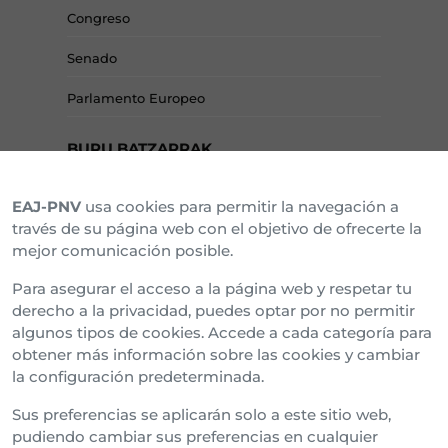
Congreso
Senado
Parlamento Europeo
BURU BATZARRAK
EAJ-PNV
usa cookies para permitir la navegación a
Araba Buru Batzar
través de su página web con el objetivo de ofrecerte la
mejor comunicación posible.
Bizkai Buru Batzar
Para asegurar el acceso a la página web y respetar tu
Gipuzko Buru Batzar
derecho a la privacidad, puedes optar por no permitir
algunos tipos de cookies. Accede a cada categoría para
Ipar Buru Batzar
obtener más información sobre las cookies y cambiar
la configuración predeterminada.
Napar Buru Batzar
Sus preferencias se aplicarán solo a este sitio web,
pudiendo cambiar sus preferencias en cualquier