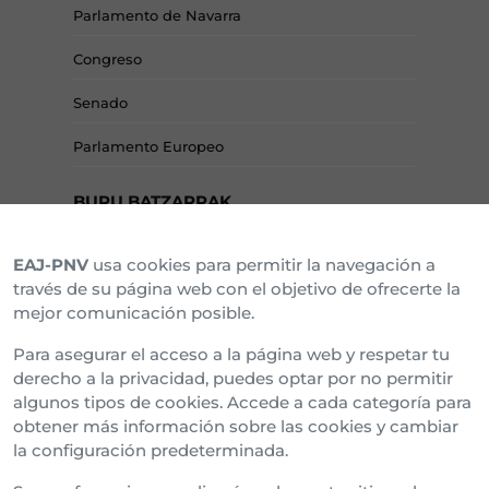
Parlamento de Navarra
Congreso
Senado
Parlamento Europeo
BURU BATZARRAK
EAJ-PNV
usa cookies para permitir la navegación a
Araba Buru Batzar
través de su página web con el objetivo de ofrecerte la
mejor comunicación posible.
Bizkai Buru Batzar
Para asegurar el acceso a la página web y respetar tu
Gipuzko Buru Batzar
derecho a la privacidad, puedes optar por no permitir
algunos tipos de cookies. Accede a cada categoría para
Ipar Buru Batzar
obtener más información sobre las cookies y cambiar
la configuración predeterminada.
Napar Buru Batzar