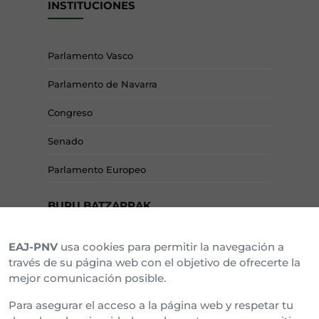
INSTITUCIONES
Parlamento Vasco
Parlamento de Navarra
Congreso
Senado
Parlamento Europeo
BURU BATZARRAK
EAJ-PNV
usa cookies para permitir la navegación a
Araba Buru Batzar
través de su página web con el objetivo de ofrecerte la
mejor comunicación posible.
Bizkai Buru Batzar
Para asegurar el acceso a la página web y respetar tu
Gipuzko Buru Batzar