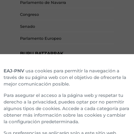
Parlamento de Navarra
Congreso
Senado
Parlamento Europeo
BURU BATZARRAK
EAJ-PNV
usa cookies para permitir la navegación a
Araba Buru Batzar
través de su página web con el objetivo de ofrecerte la
mejor comunicación posible.
Bizkai Buru Batzar
Para asegurar el acceso a la página web y respetar tu
Gipuzko Buru Batzar
derecho a la privacidad, puedes optar por no permitir
algunos tipos de cookies. Accede a cada categoría para
Ipar Buru Batzar
obtener más información sobre las cookies y cambiar
la configuración predeterminada.
Napar Buru Batzar
Sus preferencias se aplicarán solo a este sitio web,