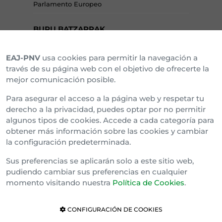
Parlamento Europeo
BURU BATZARRAK
EAJ-PNV
usa cookies para permitir la navegación a
Araba Buru Batzar
través de su página web con el objetivo de ofrecerte la
mejor comunicación posible.
Bizkai Buru Batzar
Para asegurar el acceso a la página web y respetar tu
Gipuzko Buru Batzar
derecho a la privacidad, puedes optar por no permitir
algunos tipos de cookies. Accede a cada categoría para
Ipar Buru Batzar
obtener más información sobre las cookies y cambiar
la configuración predeterminada.
Napar Buru Batzar
Sus preferencias se aplicarán solo a este sitio web,
pudiendo cambiar sus preferencias en cualquier
momento visitando nuestra
Política de Cookies
.
CONFIGURACIÓN DE COOKIES