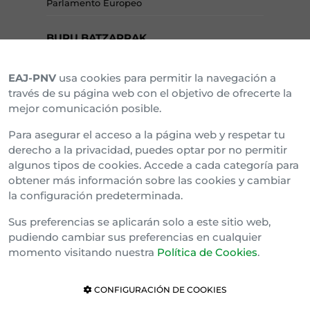
Parlamento Europeo
BURU BATZARRAK
EAJ-PNV
usa cookies para permitir la navegación a
Araba Buru Batzar
través de su página web con el objetivo de ofrecerte la
mejor comunicación posible.
Bizkai Buru Batzar
Para asegurar el acceso a la página web y respetar tu
Gipuzko Buru Batzar
derecho a la privacidad, puedes optar por no permitir
algunos tipos de cookies. Accede a cada categoría para
Ipar Buru Batzar
obtener más información sobre las cookies y cambiar
la configuración predeterminada.
Napar Buru Batzar
Sus preferencias se aplicarán solo a este sitio web,
pudiendo cambiar sus preferencias en cualquier
momento visitando nuestra
Política de Cookies
.
CONFIGURACIÓN DE COOKIES